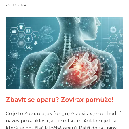
25. 07. 2024
Zbavit se oparu? Zovirax pomůže!
Co je to Zovirax a jak funguje? Zovirax je obchodní
název pro aciklovir, antivirotikum. Aciklovir je lék,
který se používá k léčbě oparů. Patří do skupiny