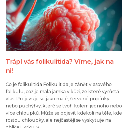
Trápí vás folikulitida? Víme, jak na
ni!
Co je folikulitida Folikulitida je zánět vlasového
folikulu, což je malá jamka v kůži, ze které vyrůstá
vlas. Projevuje se jako malé, červené pupínky
nebo puchýřky, které se tvoří kolem jednoho nebo
více chloupků. Může se objevit kdekoli na těle, kde
rostou chloupky, ale nejčastěji se vyskytuje na
obličeji, krku, v...