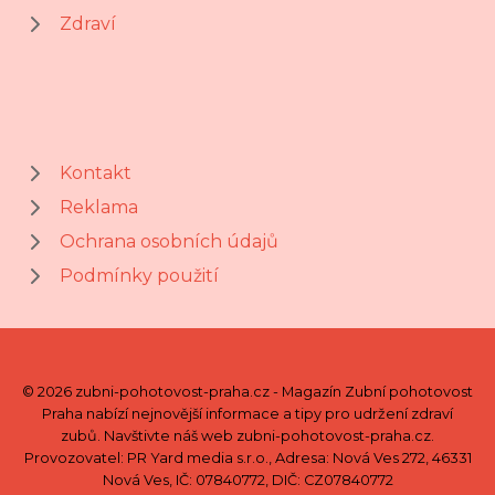
Zdraví
Kontakt
Reklama
Ochrana osobních údajů
Podmínky použití
© 2026 zubni-pohotovost-praha.cz - Magazín Zubní pohotovost
Praha nabízí nejnovější informace a tipy pro udržení zdraví
zubů. Navštivte náš web zubni-pohotovost-praha.cz.
Provozovatel: PR Yard media s.r.o., Adresa: Nová Ves 272, 46331
Nová Ves, IČ: 07840772, DIČ: CZ07840772