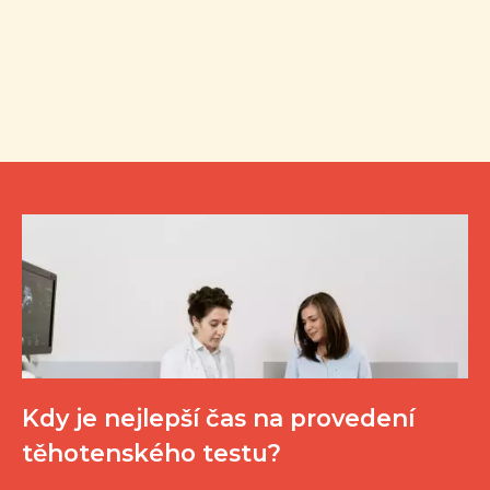
Kdy je nejlepší čas na provedení
těhotenského testu?