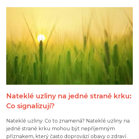
Nateklé uzliny na jedné straně krku:
Co signalizují?
Nateklé uzliny: Co to znamená? Nateklé uzliny na
jedné straně krku mohou být nepříjemným
příznakem, který často doprovází obavy o zdraví.