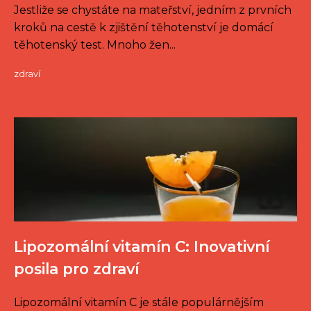
Jestliže se chystáte na mateřství, jedním z prvních
kroků na cestě k zjištění těhotenství je domácí
těhotenský test. Mnoho žen...
zdraví
Lipozomální vitamín C: Inovativní
posila pro zdraví
Lipozomální vitamín C je stále populárnějším