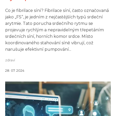
Co je fibrilace síní? Fibrilace síní, často označovaná
jako „FS“, je jedním z nejčastějších typů srdeční
arytmie. Tato porucha srdečního rytmu se
projevuje rychlým a nepravidelným třepetáním
srdečních síní, horních komor srdce. Místo
koordinovaného stahování síně vibrují, což
narušuje efektivní pumpování...
zdraví
28. 07. 2024