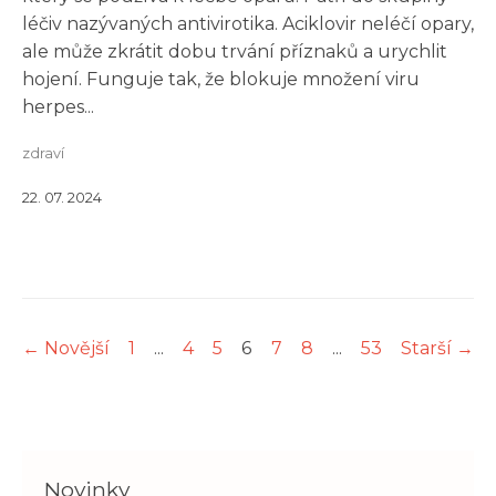
léčiv nazývaných antivirotika. Aciklovir neléčí opary,
ale může zkrátit dobu trvání příznaků a urychlit
hojení. Funguje tak, že blokuje množení viru
herpes...
zdraví
22. 07. 2024
← Novější
1
...
4
5
6
7
8
...
53
Starší →
Novinky