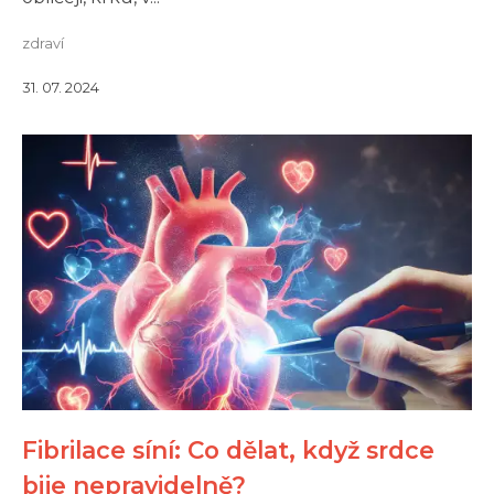
zdraví
31. 07. 2024
Fibrilace síní: Co dělat, když srdce
bije nepravidelně?