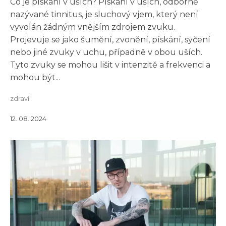
Co je pískání v uších? Pískání v uších, odborně
nazývané tinnitus, je sluchový vjem, který není
vyvolán žádným vnějším zdrojem zvuku.
Projevuje se jako šumění, zvonění, pískání, syčení
nebo jiné zvuky v uchu, případně v obou uších.
Tyto zvuky se mohou lišit v intenzitě a frekvenci a
mohou být...
zdraví
12. 08. 2024