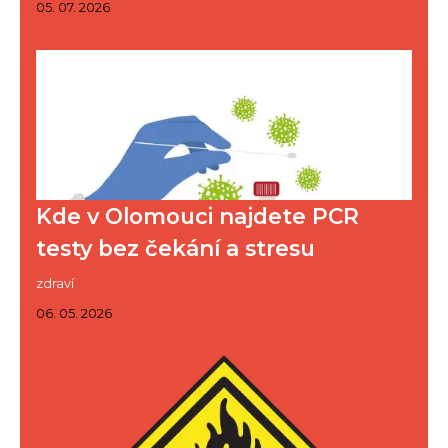
05. 07. 2026
Kde v Olomouci najdete PCR
testy bez čekání a stresu
zdraví
06. 05. 2026