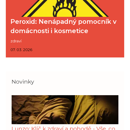
Peroxid: Nenápadný pomocník v
domácnosti i kosmetice
zdraví
07. 03. 2026
Novinky
Lunzo: Klíč k zdraví a pohodě - Vše, co