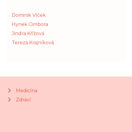
Dominik Vlček
Hynek Cimbora
Jindra Křížová
Tereza Krajníková
Medicína
Zdraví