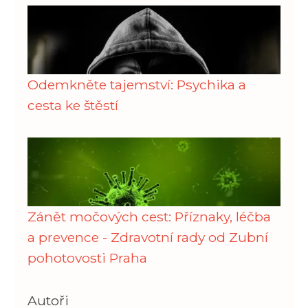
Odemkněte tajemství: Psychika a
cesta ke štěstí
Zánět močových cest: Příznaky, léčba
a prevence - Zdravotní rady od Zubní
pohotovosti Praha
Autoři