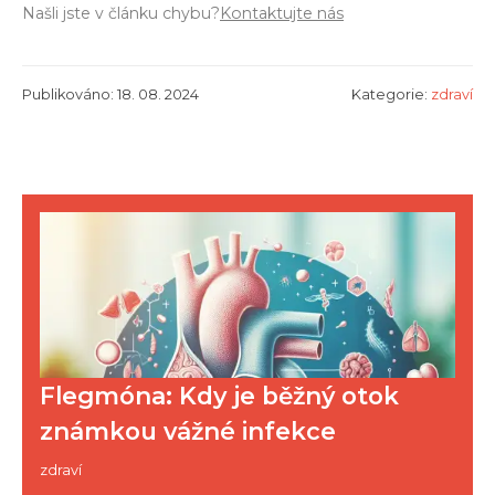
Našli jste v článku chybu?
Kontaktujte nás
Publikováno: 18. 08. 2024
Kategorie:
zdraví
Flegmóna: Kdy je běžný otok
známkou vážné infekce
zdraví