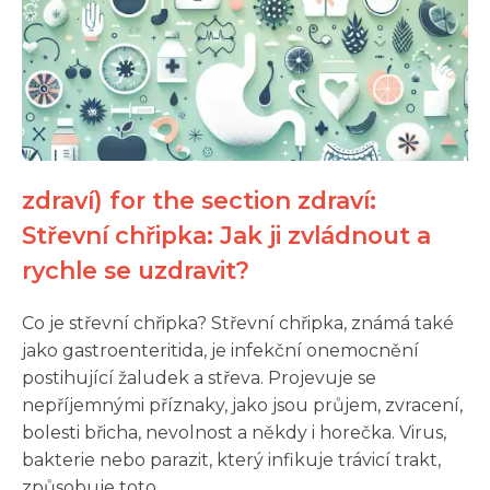
zdraví) for the section zdraví:
Střevní chřipka: Jak ji zvládnout a
rychle se uzdravit?
Co je střevní chřipka? Střevní chřipka, známá také
jako gastroenteritida, je infekční onemocnění
postihující žaludek a střeva. Projevuje se
nepříjemnými příznaky, jako jsou průjem, zvracení,
bolesti břicha, nevolnost a někdy i horečka. Virus,
bakterie nebo parazit, který infikuje trávicí trakt,
způsobuje toto...