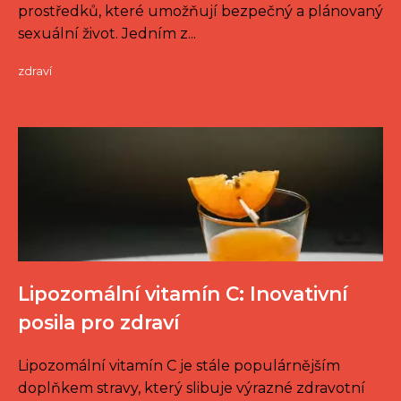
prostředků, které umožňují bezpečný a plánovaný
sexuální život. Jedním z...
zdraví
Lipozomální vitamín C: Inovativní
posila pro zdraví
Lipozomální vitamín C je stále populárnějším
doplňkem stravy, který slibuje výrazné zdravotní