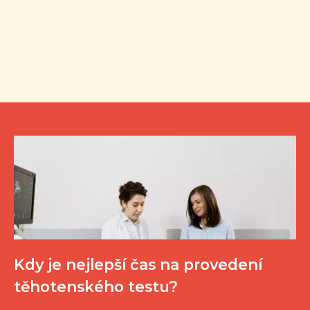
Kdy je nejlepší čas na provedení
těhotenského testu?