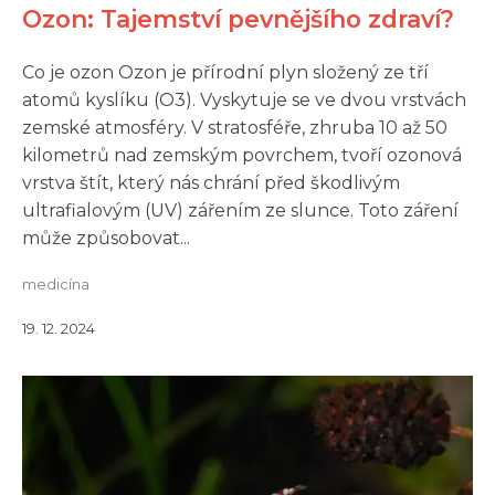
Ozon: Tajemství pevnějšího zdraví?
Co je ozon Ozon je přírodní plyn složený ze tří
atomů kyslíku (O3). Vyskytuje se ve dvou vrstvách
zemské atmosféry. V stratosféře, zhruba 10 až 50
kilometrů nad zemským povrchem, tvoří ozonová
vrstva štít, který nás chrání před škodlivým
ultrafialovým (UV) zářením ze slunce. Toto záření
může způsobovat...
medicína
19. 12. 2024