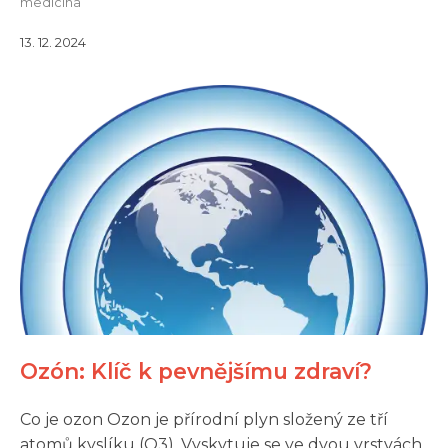
medicína
13. 12. 2024
Ozón: Klíč k pevnějšímu zdraví?
Co je ozon Ozon je přírodní plyn složený ze tří
atomů kyslíku (O3). Vyskytuje se ve dvou vrstvách