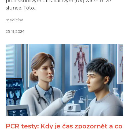
před škodlivým ultrafialovým (UV) zářením ze
slunce. Toto...
medicína
25. 11. 2024
PCR testy: Kdy je čas zpozornět a co