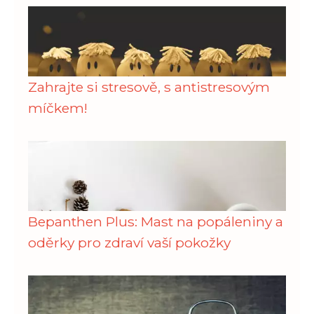
Zahrajte si stresově, s antistresovým
míčkem!
Bepanthen Plus: Mast na popáleniny a
oděrky pro zdraví vaší pokožky