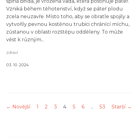
spina bifida, je vrozená vada, která postihuje páteř.
Vzniká během těhotenství, když se páteř plodu
zcela neuzavře. Místo toho, aby se obratle spojily a
vytvořily pevnou kostěnou trubici chránící míchu,
zůstanou v oblasti rozštěpu odděleny. To může
vést k různým...
zdraví
03. 10. 2024
← Novější
1
2
3
4
5
6
...
53
Starší →