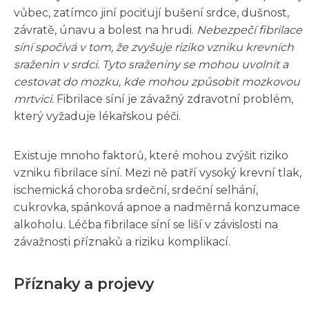
vůbec, zatímco jiní pociťují bušení srdce, dušnost,
závratě, únavu a bolest na hrudi.
Nebezpečí fibrilace
síní spočívá v tom, že zvyšuje riziko vzniku krevních
sraženin v srdci. Tyto sraženiny se mohou uvolnit a
cestovat do mozku, kde mohou způsobit mozkovou
mrtvici.
Fibrilace síní je závažný zdravotní problém,
který vyžaduje lékařskou péči.
Existuje mnoho faktorů, které mohou zvýšit riziko
vzniku fibrilace síní. Mezi ně patří vysoký krevní tlak,
ischemická choroba srdeční, srdeční selhání,
cukrovka, spánková apnoe a nadměrná konzumace
alkoholu. Léčba fibrilace síní se liší v závislosti na
závažnosti příznaků a riziku komplikací.
Příznaky a projevy