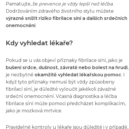
Pamatujte, že
prevence je vždy lepší než léčba
.
Dodržováním zdravého životního stylu můžete
výrazně snížit riziko fibrilace síní a dalších srdečních
onemocnění
.
Kdy vyhledat lékaře?
Pokud se u vás objeví příznaky fibrilace síní, jako je
bušení srdce, dušnost, závratě nebo bolest na hrudi
,
je nezbytné
okamžitě vyhledat lékařskou pomoc
. I
když tyto příznaky nemusí být vždy způsobeny
fibrilací síní, je důležité vyloučit jakékoli závažné
srdeční onemocnění. Včasná diagnostika a léčba
fibrilace síní může pomoci předcházet komplikacím,
jako je mozková mrtvice.
Pravidelné kontroly u lékaře jsou důležité i v případě,