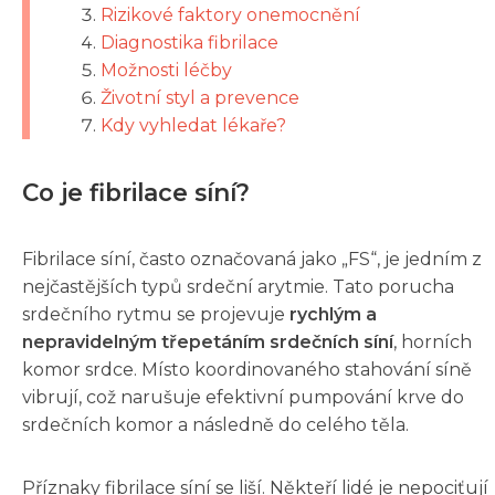
Rizikové faktory onemocnění
Diagnostika fibrilace
Možnosti léčby
Životní styl a prevence
Kdy vyhledat lékaře?
Co je fibrilace síní?
Fibrilace síní, často označovaná jako „FS“, je jedním z
nejčastějších typů srdeční arytmie. Tato porucha
srdečního rytmu se projevuje
rychlým a
nepravidelným třepetáním srdečních síní
, horních
komor srdce. Místo koordinovaného stahování síně
vibrují, což narušuje efektivní pumpování krve do
srdečních komor a následně do celého těla.
Příznaky fibrilace síní se liší. Někteří lidé je nepociťují