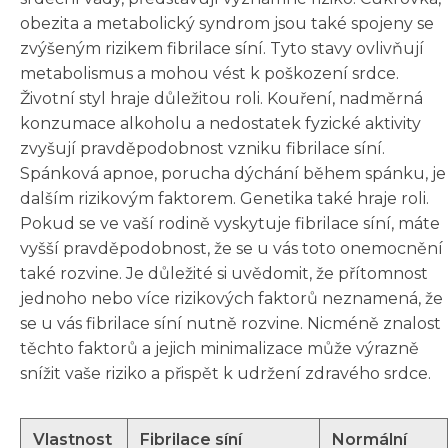
obezita a metabolický syndrom jsou také spojeny se
zvýšeným rizikem fibrilace síní. Tyto stavy ovlivňují
metabolismus a mohou vést k poškození srdce.
Životní styl hraje důležitou roli. Kouření, nadměrná
konzumace alkoholu a nedostatek fyzické aktivity
zvyšují pravděpodobnost vzniku fibrilace síní.
Spánková apnoe, porucha dýchání během spánku, je
dalším rizikovým faktorem. Genetika také hraje roli.
Pokud se ve vaší rodině vyskytuje fibrilace síní, máte
vyšší pravděpodobnost, že se u vás toto onemocnění
také rozvine. Je důležité si uvědomit, že přítomnost
jednoho nebo více rizikových faktorů neznamená, že
se u vás fibrilace síní nutně rozvine. Nicméně znalost
těchto faktorů a jejich minimalizace může výrazně
snížit vaše riziko a přispět k udržení zdravého srdce.
Vlastnost
Fibrilace síní
Normální