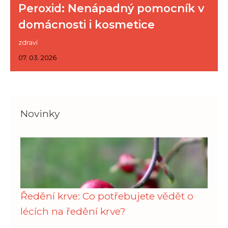
Peroxid: Nenápadný pomocník v
domácnosti i kosmetice
zdraví
07. 03. 2026
Novinky
Ředění krve: Co potřebujete vědět o
lécích na ředění krve?