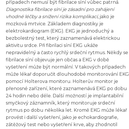
případech nemusí být fibrilace síní vůbec patrná.
Diagnostika fibrilace síní je zásadní pro zahájení
vhodné léčby a snížení rizika komplikací
, jako je
mozková mrtvice. Základem diagnostiky je
elektrokardiogram (EKG). EKG je jednoduchý a
bezbolestný test, který zaznamenává elektrickou
aktivitu srdce. Při fibrilaci síní EKG ukáže
nepravidelný a často rychlý srdeční rytmus. Někdy se
fibrilace síní objevuje jen občas a EKG v době
vyšetření může být normální. V takových případech
může lékař doporučit dlouhodobé monitorování EKG
pomocí Holterova monitoru. Holterův monitor je
přenosné zařízení, které zaznamenává EKG po dobu
24 hodin nebo déle. Další možností je implantabilní
smyčkový záznamník, který monitoruje srdeční
rytmus po dobu několika let. Kromě EKG může lékař
provést i další vyšetření, jako je echokardiografie,
zátěžový test nebo vyšetření krve, aby zhodnotil