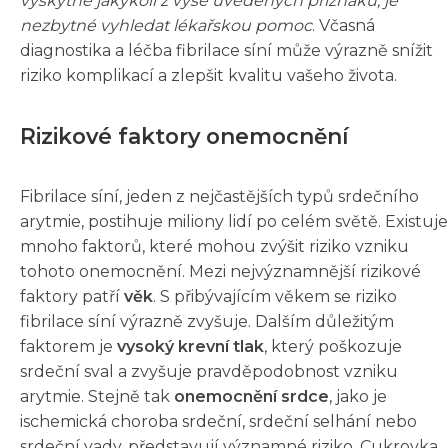
vyskytne jakýkoli z výše uvedených příznaků, je
nezbytné vyhledat lékařskou pomoc
. Včasná
diagnostika a léčba fibrilace síní může výrazně snížit
riziko komplikací a zlepšit kvalitu vašeho života.
Rizikové faktory onemocnění
Fibrilace síní, jeden z nejčastějších typů srdečního
arytmie, postihuje miliony lidí po celém světě. Existuje
mnoho faktorů, které mohou zvýšit riziko vzniku
tohoto onemocnění. Mezi nejvýznamnější rizikové
faktory patří
věk
. S přibývajícím věkem se riziko
fibrilace síní výrazně zvyšuje. Dalším důležitým
faktorem je
vysoký krevní tlak
, který poškozuje
srdeční sval a zvyšuje pravděpodobnost vzniku
arytmie. Stejně tak
onemocnění srdce
, jako je
ischemická choroba srdeční, srdeční selhání nebo
srdeční vady, představují významné riziko. Cukrovka,