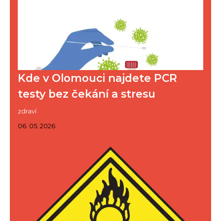
Kde v Olomouci najdete PCR
testy bez čekání a stresu
zdraví
06. 05. 2026