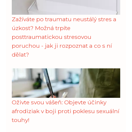
Zažíváte po traumatu neustálý stres a
úzkost? Možná trpíte
posttraumatickou stresovou
poruchou - jak ji rozpoznat a co s ní
dělat?
Oživte svou vášeň: Objevte účinky
afrodiziak v boji proti poklesu sexuální
touhy!