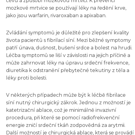
cévu a způsobí mozkovou mrtvici. K prevenci
mozkové mrtvice se používají léky na ředění krve,
jako jsou warfarin, rivaroxaban a apixaban.
Zvládání symptomů je důležité pro zlepšení kvality
života pacientů s fibrilací síní. Mezi běžné symptomy
patří únava, dušnost, bušení srdce a bolest na hrudi.
Léčba symptomů se liší v závislosti na jejich příčině a
může zahrnovat léky na úpravu srdeční frekvence,
diuretika k odstranění přebytečné tekutiny z těla a
léky proti bolesti.
V některých případech může být k léčbě fibrilace
síní nutný chirurgický zákrok. Jednou z možností je
katetrizační ablace, což je minimálně invazivní
procedura, při které se pomocí radiofrekvenční
energie zničí srdeční tkáň zodpovědná za arytmii.
Další možností je chirurgická ablace, která se provádí