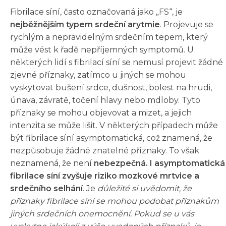
Fibrilace síní, často označovaná jako „FS“, je
nejběžnějším typem srdeční arytmie
. Projevuje se
rychlým a nepravidelným srdečním tepem, který
může vést k řadě nepříjemných symptomů. U
některých lidí s fibrilací síní se nemusí projevit žádné
zjevné příznaky, zatímco u jiných se mohou
vyskytovat bušení srdce, dušnost, bolest na hrudi,
únava, závratě, točení hlavy nebo mdloby. Tyto
příznaky se mohou objevovat a mizet, a jejich
intenzita se může lišit. V některých případech může
být fibrilace síní asymptomatická, což znamená, že
nezpůsobuje žádné znatelné příznaky. To však
neznamená, že není
nebezpečná. I asymptomatická
fibrilace síní zvyšuje riziko mozkové mrtvice a
srdečního selhání
. Je
důležité si uvědomit, že
příznaky fibrilace síní se mohou podobat příznakům
jiných srdečních onemocnění. Pokud se u vás