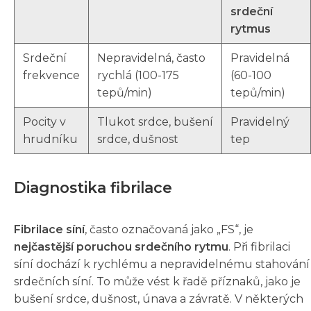
srdeční
rytmus
Srdeční
Nepravidelná, často
Pravidelná
frekvence
rychlá (100-175
(60-100
tepů/min)
tepů/min)
Pocity v
Tlukot srdce, bušení
Pravidelný
hrudníku
srdce, dušnost
tep
Diagnostika fibrilace
Fibrilace síní
, často označovaná jako „FS“, je
nejčastější poruchou srdečního rytmu
. Při fibrilaci
síní dochází k rychlému a nepravidelnému stahování
srdečních síní. To může vést k řadě příznaků, jako je
bušení srdce, dušnost, únava a závratě. V některých