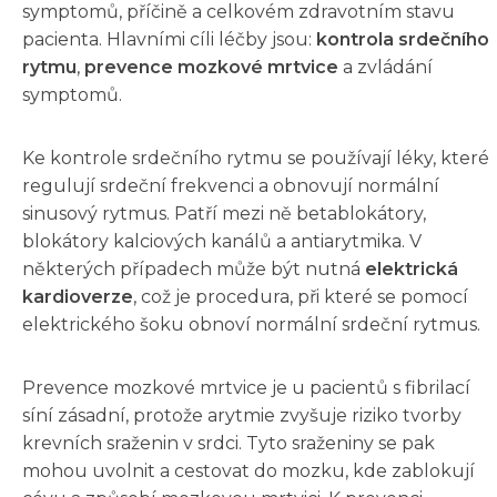
symptomů, příčině a celkovém zdravotním stavu
pacienta. Hlavními cíli léčby jsou:
kontrola srdečního
rytmu
,
prevence mozkové mrtvice
a zvládání
symptomů.
Ke kontrole srdečního rytmu se používají léky, které
regulují srdeční frekvenci a obnovují normální
sinusový rytmus. Patří mezi ně betablokátory,
blokátory kalciových kanálů a antiarytmika. V
některých případech může být nutná
elektrická
kardioverze
, což je procedura, při které se pomocí
elektrického šoku obnoví normální srdeční rytmus.
Prevence mozkové mrtvice je u pacientů s fibrilací
síní zásadní, protože arytmie zvyšuje riziko tvorby
krevních sraženin v srdci. Tyto sraženiny se pak
mohou uvolnit a cestovat do mozku, kde zablokují