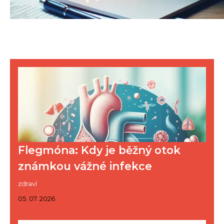
Flegmóna: Kdy je běžný otok
známkou vážné infekce
zdraví
05. 07. 2026