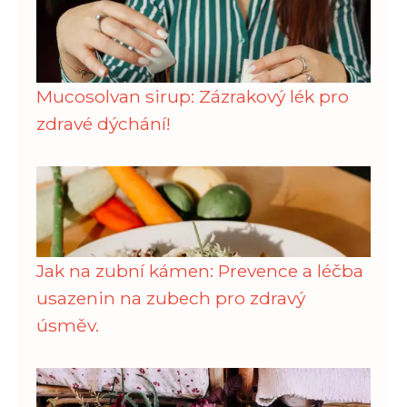
Mucosolvan sirup: Zázrakový lék pro
zdravé dýchání!
Jak na zubní kámen: Prevence a léčba
usazenin na zubech pro zdravý
úsměv.