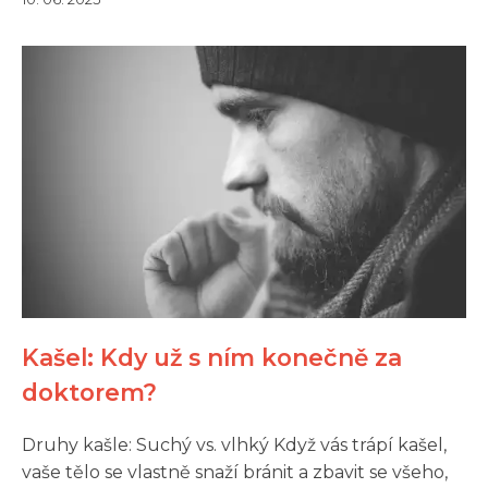
Kašel: Kdy už s ním konečně za
doktorem?
Druhy kašle: Suchý vs. vlhký Když vás trápí kašel,
vaše tělo se vlastně snaží bránit a zbavit se všeho,