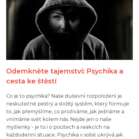
Odemkněte tajemství: Psychika a
cesta ke štěstí
Co je to psychika? Naše duševní rozpoložení je
neskutečně pestrý a složitý systém, který formuje
to, jak přemýšlíme, co prožíváme, jak jednáme a
vnímáme svět kolem nás. Nejde jen o naše
myšlenky - je to i o pocitech a reakcích na
každodenní situace. Psychika v sobě ukrývá jak