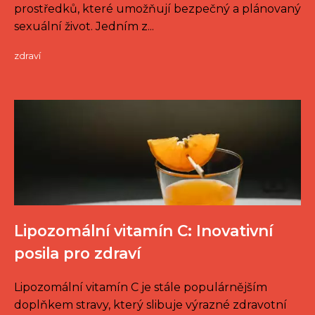
prostředků, které umožňují bezpečný a plánovaný
sexuální život. Jedním z...
zdraví
Lipozomální vitamín C: Inovativní
posila pro zdraví
Lipozomální vitamín C je stále populárnějším
doplňkem stravy, který slibuje výrazné zdravotní