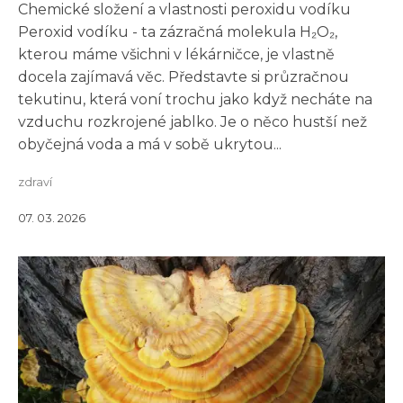
Chemické složení a vlastnosti peroxidu vodíku
Peroxid vodíku - ta zázračná molekula H₂O₂,
kterou máme všichni v lékárničce, je vlastně
docela zajímavá věc. Představte si průzračnou
tekutinu, která voní trochu jako když necháte na
vzduchu rozkrojené jablko. Je o něco hustší než
obyčejná voda a má v sobě ukrytou...
zdraví
07. 03. 2026