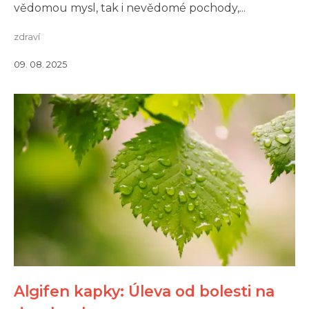
vědomou mysl, tak i nevědomé pochody,...
zdraví
09. 08. 2025
Algifen kapky: Úleva od bolesti na