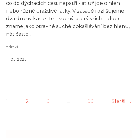
co do dýchacích cest nepatří - ať už jde o hlen
nebo různé dráždivé látky. V zásadě rozlišujeme
dva druhy kašle. Ten suchý, který všichni dobře
známe jako otravné suché pokašlávání bez hlenu,
nás často...
zdraví
11. 05. 2025
1
2
3
...
53
Starší →