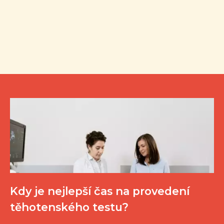
Kdy je nejlepší čas na provedení
těhotenského testu?