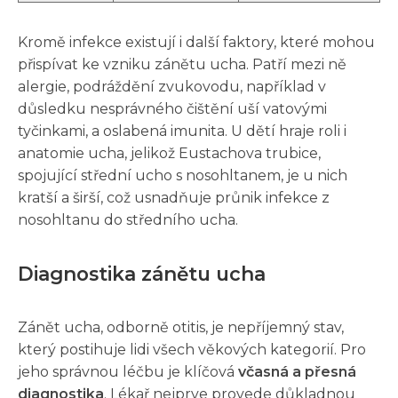
Kromě infekce existují i ​​další faktory, které mohou
přispívat ke vzniku zánětu ucha. Patří mezi ně
alergie, podráždění zvukovodu, například v
důsledku nesprávného čištění uší vatovými
tyčinkami, a oslabená imunita. U dětí hraje roli i
anatomie ucha, jelikož Eustachova trubice,
spojující střední ucho s nosohltanem, je u nich
kratší a širší, což usnadňuje průnik infekce z
nosohltanu do středního ucha.
Diagnostika zánětu ucha
Zánět ucha, odborně otitis, je nepříjemný stav,
který postihuje lidi všech věkových kategorií. Pro
jeho správnou léčbu je klíčová
včasná a přesná
diagnostika
. Lékař nejprve provede důkladnou