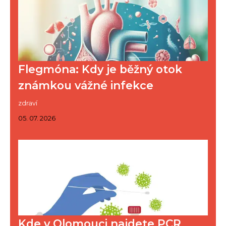
Flegmóna: Kdy je běžný otok
známkou vážné infekce
zdraví
05. 07. 2026
Kde v Olomouci najdete PCR