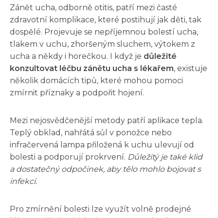
Zánět ucha, odborně otitis, patří mezi časté
zdravotní komplikace, které postihují jak děti, tak
dospělé. Projevuje se nepříjemnou bolestí ucha,
tlakem v uchu, zhoršeným sluchem, výtokem z
ucha a někdy i horečkou. I když je
důležité
konzultovat léčbu zánětu ucha s lékařem
, existuje
několik domácích tipů, které mohou pomoci
zmírnit příznaky a podpořit hojení.
Mezi nejosvědčenější metody patří aplikace tepla.
Teplý obklad, nahřátá sůl v ponožce nebo
infračervená lampa přiložená k uchu ulevují od
bolesti a podporují prokrvení.
Důležitý je také klid
a dostatečný odpočinek, aby tělo mohlo bojovat s
infekcí.
Pro zmírnění bolesti lze využít volně prodejné