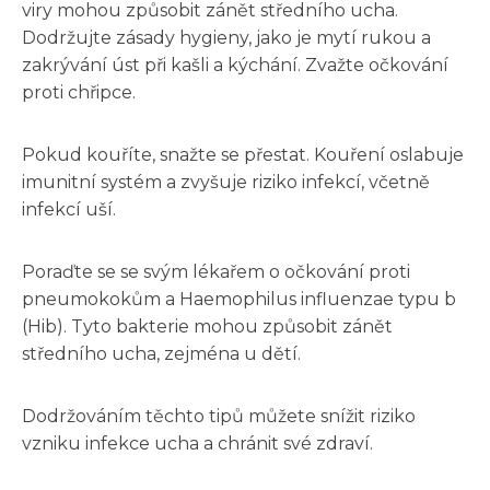
viry mohou způsobit zánět středního ucha.
Dodržujte zásady hygieny, jako je mytí rukou a
zakrývání úst při kašli a kýchání. Zvažte očkování
proti chřipce.
Pokud kouříte, snažte se přestat. Kouření oslabuje
imunitní systém a zvyšuje riziko infekcí, včetně
infekcí uší.
Poraďte se se svým lékařem o očkování proti
pneumokokům a Haemophilus influenzae typu b
(Hib). Tyto bakterie mohou způsobit zánět
středního ucha, zejména u dětí.
Dodržováním těchto tipů můžete snížit riziko
vzniku infekce ucha a chránit své zdraví.