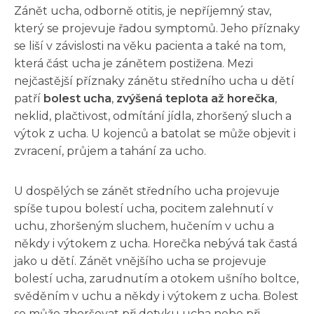
Zánět ucha, odborně otitis, je nepříjemný stav,
který se projevuje řadou symptomů. Jeho příznaky
se liší v závislosti na věku pacienta a také na tom,
která část ucha je zánětem postižena. Mezi
nejčastější příznaky zánětu středního ucha u dětí
patří
bolest ucha
,
zvýšená teplota až horečka
,
neklid, plačtivost, odmítání jídla, zhoršený sluch a
výtok z ucha. U kojenců a batolat se může objevit i
zvracení, průjem a tahání za ucho.
U dospělých se zánět středního ucha projevuje
spíše tupou bolestí ucha, pocitem zalehnutí v
uchu, zhoršeným sluchem, hučením v uchu a
někdy i výtokem z ucha. Horečka nebývá tak častá
jako u dětí. Zánět vnějšího ucha se projevuje
bolestí ucha, zarudnutím a otokem ušního boltce,
svěděním v uchu a někdy i výtokem z ucha. Bolest
se může zhoršovat při dotyku ucha nebo při