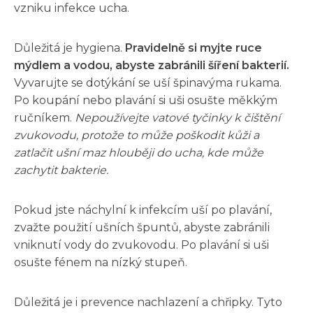
vzniku infekce ucha.
Důležitá je hygiena.
Pravidelně si myjte ruce
mýdlem a vodou, abyste zabránili šíření bakterií.
Vyvarujte se dotýkání se uší špinavýma rukama.
Po koupání nebo plavání si uši osušte měkkým
ručníkem.
Nepoužívejte vatové tyčinky k čištění
zvukovodu, protože to může poškodit kůži a
zatlačit ušní maz hlouběji do ucha, kde může
zachytit bakterie.
Pokud jste náchylní k infekcím uší po plavání,
zvažte použití ušních špuntů, abyste zabránili
vniknutí vody do zvukovodu. Po plavání si uši
osušte fénem na nízký stupeň.
Důležitá je i prevence nachlazení a chřipky. Tyto