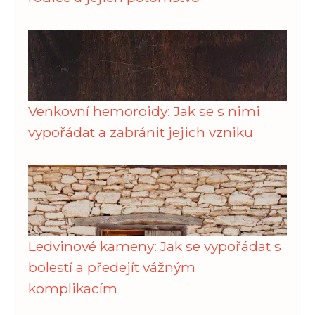
Venkovní hemoroidy: Jak se s nimi
vypořádat a zabránit jejich vzniku
Ledvinové kameny: Jak se vypořádat s
bolestí a předejít vážným
komplikacím