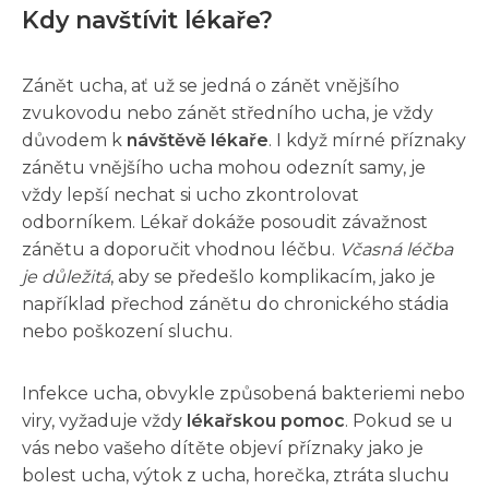
Kdy navštívit lékaře?
Zánět ucha, ať už se jedná o zánět vnějšího
zvukovodu nebo zánět středního ucha, je vždy
důvodem k
návštěvě lékaře
. I když mírné příznaky
zánětu vnějšího ucha mohou odeznít samy, je
vždy lepší nechat si ucho zkontrolovat
odborníkem. Lékař dokáže posoudit závažnost
zánětu a doporučit vhodnou léčbu.
Včasná léčba
je důležitá
, aby se předešlo komplikacím, jako je
například přechod zánětu do chronického stádia
nebo poškození sluchu.
Infekce ucha, obvykle způsobená bakteriemi nebo
viry, vyžaduje vždy
lékařskou pomoc
. Pokud se u
vás nebo vašeho dítěte objeví příznaky jako je
bolest ucha, výtok z ucha, horečka, ztráta sluchu