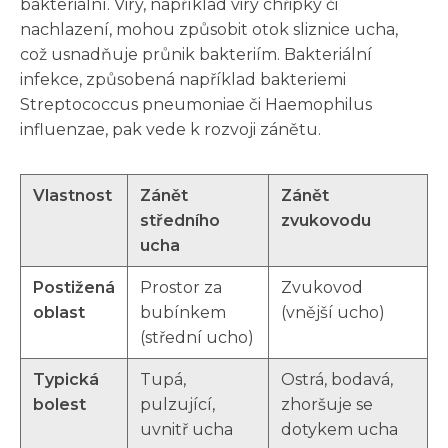
bakteriální. Viry, například viry chřipky či
nachlazení, mohou způsobit otok sliznice ucha,
což usnadňuje průnik bakteriím. Bakteriální
infekce, způsobená například bakteriemi
Streptococcus pneumoniae či Haemophilus
influenzae, pak vede k rozvoji zánětu.
Vlastnost
Zánět
Zánět
středního
zvukovodu
ucha
Postižená
Prostor za
Zvukovod
oblast
bubínkem
(vnější ucho)
(střední ucho)
Typická
Tupá,
Ostrá, bodavá,
bolest
pulzující,
zhoršuje se
uvnitř ucha
dotykem ucha