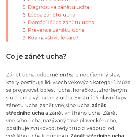
Diagnostika zánětu ucha
Léčba zánětu ucha
Domácí léčba zánětu ucha
Prevence zánětu ucha
Kdy navštívit lékaře?
Co je zánět ucha?
Zánět ucha, odborně
otitis
, je nepříjemný stav,
který postihuje lidi všech věkových kategorií. Může
se projevovat bolestí ucha, horečkou, zhoršeným
sluchem a výtokem z ucha. Existují tři hlavní typy
zánětu ucha: zánět vnějšího ucha,
zánět
středního ucha
a zánět vnitřního ucha. Zánět
vnějšího ucha, nazývaný také plavecké ucho,
postihuje zvukovod, tedy trubici vedoucí od
vnějšího ucha k bubínku.
Zánět středního ucha