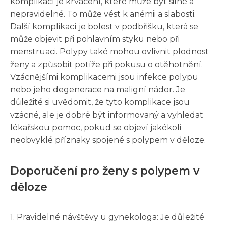
komplikací je krvácení, které může být silné a
nepravidelné. To může vést k anémii a slabosti.
Další komplikací je bolest v podbřišku, která se
může objevit při pohlavním styku nebo při
menstruaci. Polypy také mohou ovlivnit plodnost
ženy a způsobit potíže při pokusu o otěhotnění.
Vzácnějšími komplikacemi jsou infekce polypu
nebo jeho degenerace na maligní nádor. Je
důležité si uvědomit, že tyto komplikace jsou
vzácné, ale je dobré být informovaný a vyhledat
lékařskou pomoc, pokud se objeví jakékoli
neobvyklé příznaky spojené s polypem v děloze.
Doporučení pro ženy s polypem v
děloze
1. Pravidelné návštěvy u gynekologa: Je důležité