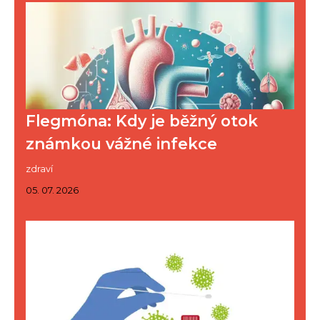
Flegmóna: Kdy je běžný otok
známkou vážné infekce
zdraví
05. 07. 2026