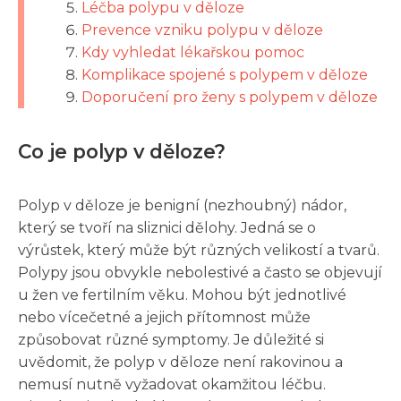
Léčba polypu v děloze
Prevence vzniku polypu v děloze
Kdy vyhledat lékařskou pomoc
Komplikace spojené s polypem v děloze
Doporučení pro ženy s polypem v děloze
Co je polyp v děloze?
Polyp v děloze je benigní (nezhoubný) nádor,
který se tvoří na sliznici dělohy. Jedná se o
výrůstek, který může být různých velikostí a tvarů.
Polypy jsou obvykle nebolestivé a často se objevují
u žen ve fertilním věku. Mohou být jednotlivé
nebo vícečetné a jejich přítomnost může
způsobovat různé symptomy. Je důležité si
uvědomit, že polyp v děloze není rakovinou a
nemusí nutně vyžadovat okamžitou léčbu.