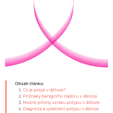
Obsah článku:
Co je polyp v děloze?
Příznaky benigního nádoru v děloze
Možné příčiny vzniku polypu v děloze
Diagnóza a vyšetření polypu v děloze