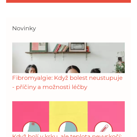
Novinky
Fibromyalgie: Když bolest neustupuje
- příčiny a možnosti léčby
Když bolí v krku, ale teplota nevyskočí: