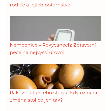
rodiče a jejich potomstvo
Nemocnice v Rokycanech: Zdravotní
péče na nejvyšší úrovni
Rakovina tlustého střeva: Kdy už není
změna stolice jen tak?