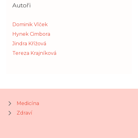
Autoři
Dominik Vlček
Hynek Cimbora
Jindra Křížová
Tereza Krajníková
Medicína
Zdraví