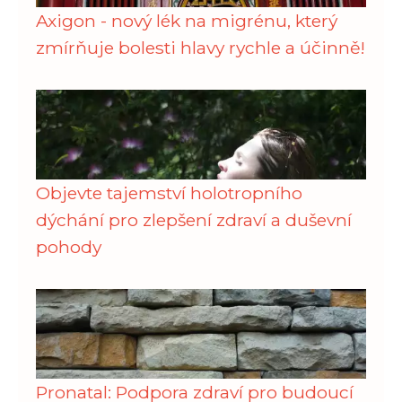
Axigon - nový lék na migrénu, který
zmírňuje bolesti hlavy rychle a účinně!
Objevte tajemství holotropního
dýchání pro zlepšení zdraví a duševní
pohody
Pronatal: Podpora zdraví pro budoucí