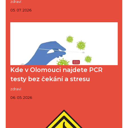
zdraví
05. 07. 2026
Kde v Olomouci najdete PCR
testy bez čekání a stresu
zdraví
06. 05. 2026