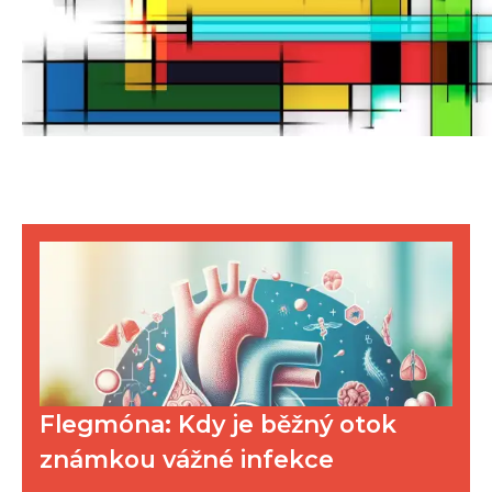
Flegmóna: Kdy je běžný otok
známkou vážné infekce