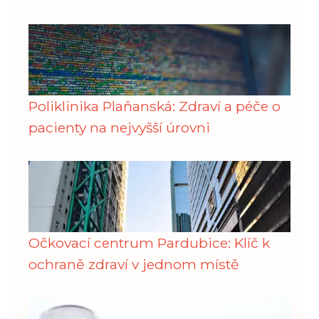
Poliklinika Plaňanská: Zdraví a péče o
pacienty na nejvyšší úrovni
Očkovací centrum Pardubice: Klíč k
ochraně zdraví v jednom místě