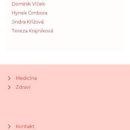
Dominik Vlček
Hynek Cimbora
Jindra Křížová
Tereza Krajníková
Medicína
Zdraví
Kontakt