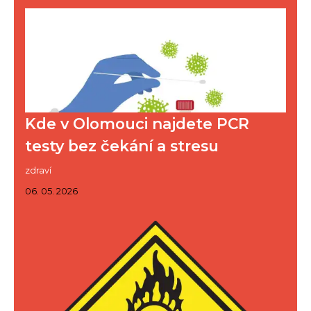
Kde v Olomouci najdete PCR
testy bez čekání a stresu
zdraví
06. 05. 2026