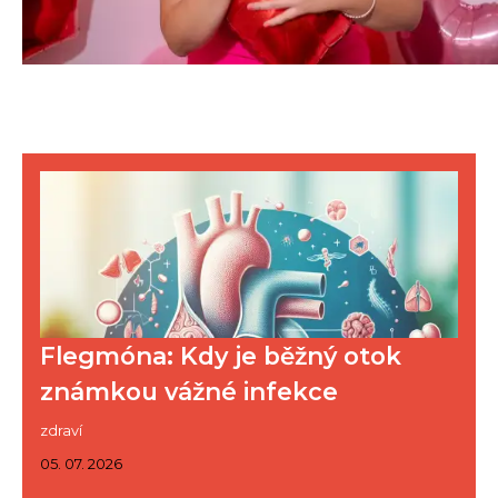
Flegmóna: Kdy je běžný otok
známkou vážné infekce
zdraví
05. 07. 2026