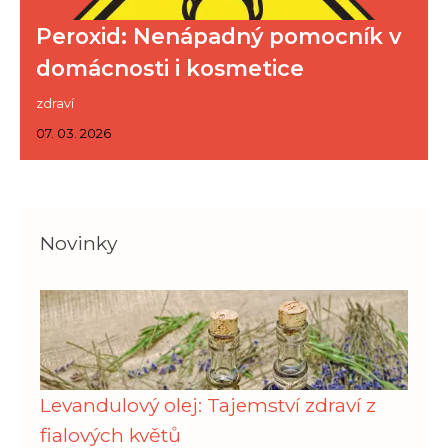
Peroxid: Nenápadný pomocník v
domácnosti i kosmetice
zdraví
07. 03. 2026
Novinky
Levandulový olej: Tajemství zdraví z
fialových květů