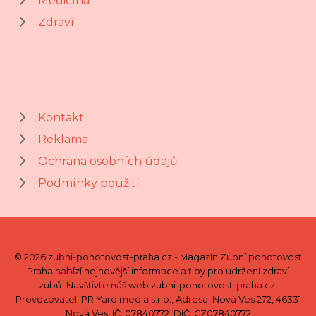
Medicína
Zdraví
Kontakt
Reklama
Ochrana osobních údajů
Podmínky použití
© 2026 zubni-pohotovost-praha.cz - Magazín Zubní pohotovost
Praha nabízí nejnovější informace a tipy pro udržení zdraví
zubů. Navštivte náš web zubni-pohotovost-praha.cz.
Provozovatel: PR Yard media s.r.o., Adresa: Nová Ves 272, 46331
Nová Ves, IČ: 07840772, DIČ: CZ07840772