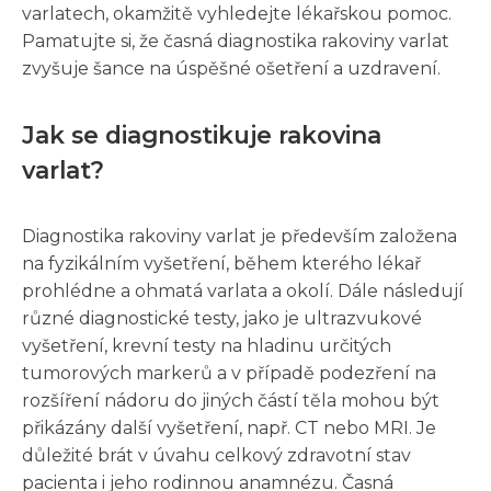
varlatech, okamžitě vyhledejte lékařskou pomoc.
Pamatujte si, že časná diagnostika rakoviny varlat
zvyšuje šance na úspěšné ošetření a uzdravení.
Jak se diagnostikuje rakovina
varlat?
Diagnostika rakoviny varlat je především založena
na fyzikálním vyšetření, během kterého lékař
prohlédne a ohmatá varlata a okolí. Dále následují
různé diagnostické testy, jako je ultrazvukové
vyšetření, krevní testy na hladinu určitých
tumorových markerů a v případě podezření na
rozšíření nádoru do jiných částí těla mohou být
přikázány další vyšetření, např. CT nebo MRI. Je
důležité brát v úvahu celkový zdravotní stav
pacienta i jeho rodinnou anamnézu. Časná