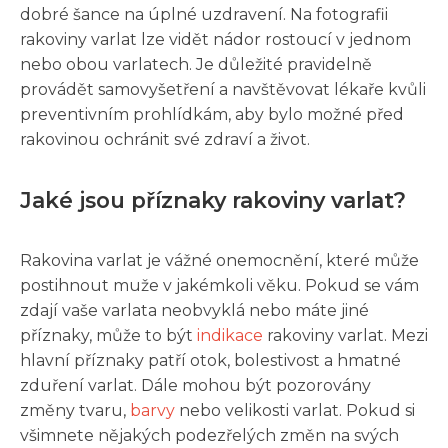
dobré šance na úplné uzdravení. Na fotografii
rakoviny varlat lze vidět nádor rostoucí v jednom
nebo obou varlatech. Je důležité pravidelně
provádět samovyšetření a navštěvovat lékaře kvůli
preventivním prohlídkám, aby bylo možné před
rakovinou ochránit své zdraví a život.
Jaké jsou příznaky rakoviny varlat?
Rakovina varlat je vážné onemocnění, které může
postihnout muže v jakémkoli věku. Pokud se vám
zdají vaše varlata neobvyklá nebo máte jiné
příznaky, může to být
indikace
rakoviny varlat. Mezi
hlavní příznaky patří otok, bolestivost a hmatné
zduření varlat. Dále mohou být pozorovány
změny tvaru,
barvy
nebo velikosti varlat. Pokud si
všimnete nějakých podezřelých změn na svých