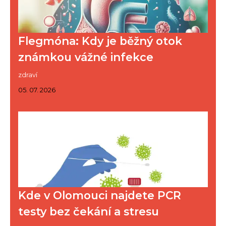
Flegmóna: Kdy je běžný otok
známkou vážné infekce
zdraví
05. 07. 2026
Kde v Olomouci najdete PCR
testy bez čekání a stresu