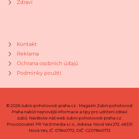
Zdraví
Kontakt
Reklama
Ochrana osobních údajů
Podmínky použití
© 2026 zubni-pohotovost-praha.cz - Magazín Zubní pohotovost
Praha nabízí nejnovější informace a tipy pro udržení zdraví
zubů. Navštivte náš web zubni-pohotovost-praha.cz.
Provozovatel: PR Yard media s.r.o., Adresa: Nová Ves 272, 46331
Nová Ves, IČ: 07840772, DIČ: CZ07840772