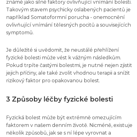
známé jako silné faktory ovlivňující vnímání bolesti.
Takovým stavem psychicky oslabených pacientů je
například Somatoformní porucha - onemocnění
ovlivňující vnímání tělesných pocitů a souvisejících
symptomů.
Je důležité si uvědomit, že neustálé přehlížení
fyzické bolesti může vést k vážným následkům.
Pokud trpíte častými bolestmi, je nutné nejen zjistit
jejich příčiny, ale také zvolit vhodnou terapii a snížit
rizikový faktor pro opakovanou bolest.
3 Způsoby léčby fyzické bolesti
Fyzická bolest může být extrémně omezujícím
faktorem v našem denním životě. Nicméně, existuje
několik způsobů, jak se s ní lépe vyrovnat a