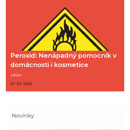
Peroxid: Nenápadný pomocník v
domácnosti i kosmetice
zdraví
07. 03. 2026
Novinky