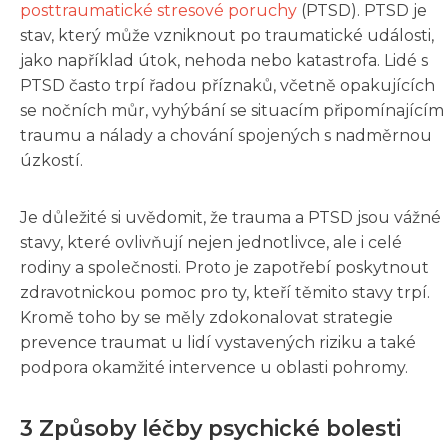
posttraumatické stresové poruchy
(PTSD). PTSD je
stav, který může vzniknout po traumatické události,
jako například útok, nehoda nebo katastrofa. Lidé s
PTSD často trpí řadou příznaků, včetně opakujících
se nočních můr, vyhýbání se situacím připomínajícím
traumu a nálady a chování spojených s nadměrnou
úzkostí.
Je důležité si uvědomit, že trauma a PTSD jsou vážné
stavy, které ovlivňují nejen jednotlivce, ale i celé
rodiny a společnosti. Proto je zapotřebí poskytnout
zdravotnickou pomoc pro ty, kteří těmito stavy trpí.
Kromě toho by se měly zdokonalovat strategie
prevence traumat u lidí vystavených riziku a také
podpora okamžité intervence u oblasti pohromy.
3 Způsoby léčby psychické bolesti