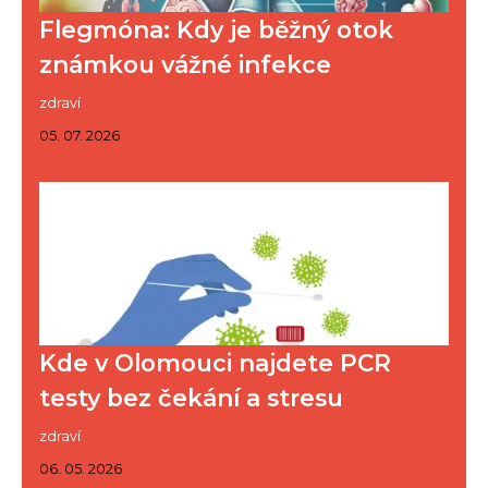
Flegmóna: Kdy je běžný otok
známkou vážné infekce
zdraví
05. 07. 2026
Kde v Olomouci najdete PCR
testy bez čekání a stresu
zdraví
06. 05. 2026