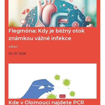
Flegmóna: Kdy je běžný otok
známkou vážné infekce
zdraví
05. 07. 2026
Kde v Olomouci najdete PCR