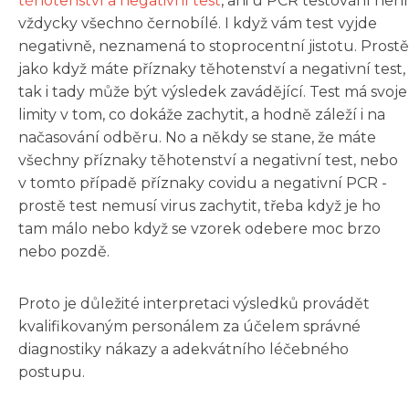
těhotenství a negativní test
, ani u PCR testování není
vždycky všechno černobílé. I když vám test vyjde
negativně, neznamená to stoprocentní jistotu. Prostě
jako když máte příznaky těhotenství a negativní test,
tak i tady může být výsledek zavádějící. Test má svoje
limity v tom, co dokáže zachytit, a hodně záleží i na
načasování odběru. No a někdy se stane, že máte
všechny příznaky těhotenství a negativní test, nebo
v tomto případě příznaky covidu a negativní PCR -
prostě test nemusí virus zachytit, třeba když je ho
tam málo nebo když se vzorek odebere moc brzo
nebo pozdě.
Proto je důležité interpretaci výsledků provádět
kvalifikovaným personálem za účelem správné
diagnostiky nákazy a adekvátního léčebného
postupu.