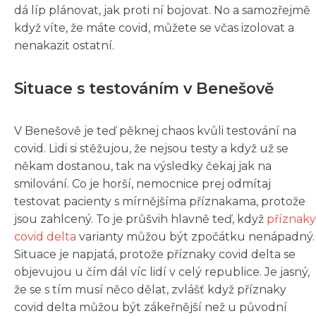
dá líp plánovat, jak proti ní bojovat. No a samozřejmě
když víte, že máte covid, můžete se včas izolovat a
nenakazit ostatní.
Situace s testováním v Benešově
V Benešově je teď pěknej chaos kvůli testování na
covid. Lidi si stěžujou, že nejsou testy a když už se
někam dostanou, tak na výsledky čekaj jak na
smilování. Co je horší, nemocnice prej odmítaj
testovat pacienty s mírnějšíma příznakama, protože
jsou zahlcený. To je průšvih hlavně teď, když
příznaky
covid delta
varianty můžou být zpočátku nenápadný.
Situace je napjatá, protože příznaky covid delta se
objevujou u čím dál víc lidí v celý republice. Je jasný,
že se s tím musí něco dělat, zvlášť když příznaky
covid delta můžou být zákeřnější než u původní