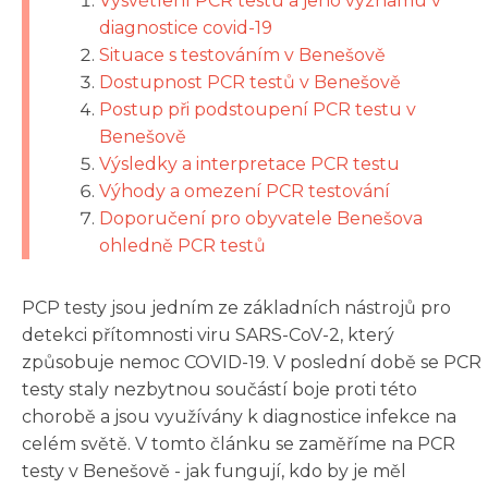
Vysvětlení PCR testu a jeho významu v
diagnostice covid-19
Situace s testováním v Benešově
Dostupnost PCR testů v Benešově
Postup při podstoupení PCR testu v
Benešově
Výsledky a interpretace PCR testu
Výhody a omezení PCR testování
Doporučení pro obyvatele Benešova
ohledně PCR testů
PCP testy jsou jedním ze základních nástrojů pro
detekci přítomnosti viru SARS-CoV-2, který
způsobuje nemoc COVID-19. V poslední době se PCR
testy staly nezbytnou součástí boje proti této
chorobě a jsou využívány k diagnostice infekce na
celém světě. V tomto článku se zaměříme na PCR
testy v Benešově - jak fungují, kdo by je měl