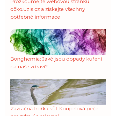
Prozkoumejte webovou stránku
očko.uzis.cz a získejte všechny
potřebné informace
Bonghemia: Jaké jsou dopady kuření
na naše zdraví?
Zázračná hořká sůl: Koupelová péče