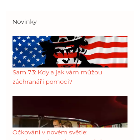
Novinky
Sam 73: Kdy a jak vám můžou
záchranáři pomoci?
Očkování v novém světle: