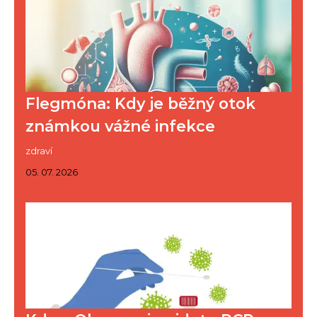
Flegmóna: Kdy je běžný otok
známkou vážné infekce
zdraví
05. 07. 2026