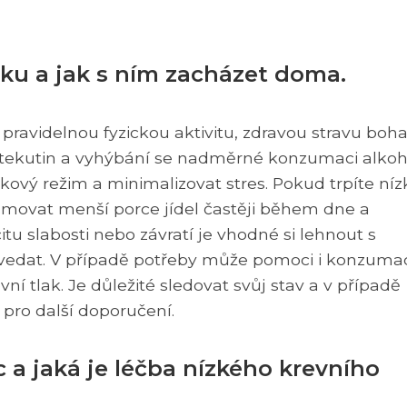
ku a jak s ním zacházet doma.
pravidelnou fyzickou aktivitu, zdravou stravu boh
n tekutin a vyhýbání se nadměrné konzumaci alkoh
nkový režim a minimalizovat stres. Pokud trpíte ní
umovat menší porce jídel častěji během dne a
tu slabosti nebo závratí je vhodné si lehnout s
vedat. V případě potřeby může pomoci i konzuma
ní tlak. Je důležité sledovat svůj stav a v případě
pro další doporučení.
a jaká je léčba nízkého krevního