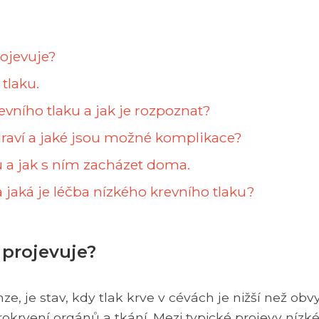
rojevuje?
tlaku.
vního tlaku a jak je rozpoznat?
zdraví a jaké jsou možné komplikace?
u a jak s ním zacházet doma.
jaká je léčba nízkého krevního tlaku?
e projevuje?
e, je stav, kdy tlak krve v cévách je nižší než obvy
krvení orgánů a tkání. Mezi typické projevy nízk