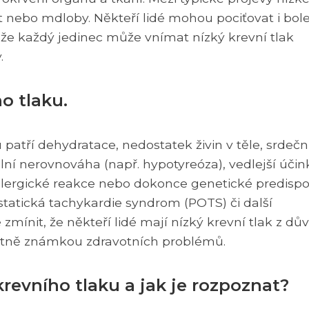
st nebo mdloby. Někteří lidé mohou pociťovat i bole
t, že každý jedinec může vnímat nízký krevní tlak
.
o tlaku.
patří dehydratace, nedostatek živin v těle, srdečn
lní nerovnováha (např. hypotyreóza), vedlejší účin
 alergické reakce nebo dokonce genetické predispo
tatická tachykardie syndrom (POTS) či další
zmínit, že někteří lidé mají nízký krevní tlak z dů
 nutně známkou zdravotních problémů.
evního tlaku a jak je rozpoznat?