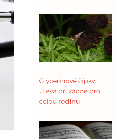
Glycerinové čípky:
Úleva při zácpě pro
celou rodinu