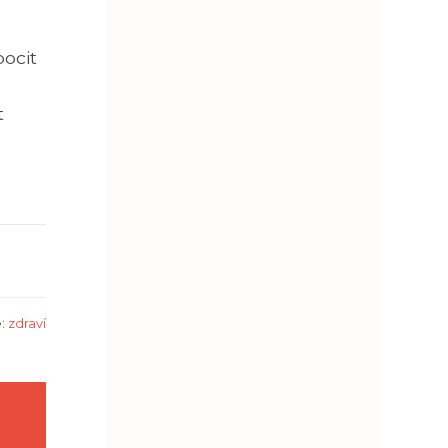
pocit
t
e:
zdraví