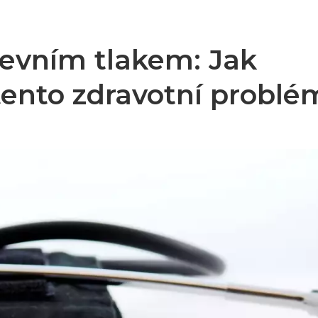
revním tlakem: Jak
 tento zdravotní problé