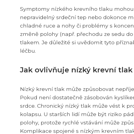
Symptomy nízkého krevního tlaku mohou za
nepravidelný srdeční tep nebo dokonce md
chladné ruce a nohy či problémy s koncent
změně polohy (např. přechodu ze sedu do
tlakem. Je důležité si uvědomit tyto přízn
léčbu.
Jak ovlivňuje nízký krevní tla
Nízký krevní tlak může způsobovat nepříje
Pokud není dostatečně zásobován kyslíke
srdce. Chronický nízký tlak může vést k 
kolapsu. U starších lidí může být riziko pá
polohy, protože rychlé vstávání může způso
Komplikace spojené s nízkým krevním tla