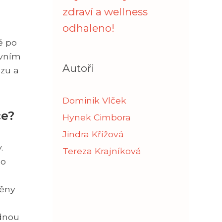
zdraví a wellness
odhaleno!
ě po
evním
Autoři
ózu a
Dominik Vlček
ce?
Hynek Cimbora
Jindra Křížová
.
Tereza Krajníková
bo
měny
dnou