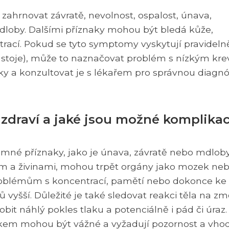
hrnovat závratě, nevolnost, ospalost, únava,
loby. Dalšími příznaky mohou být bledá kůže,
rací. Pokud se tyto symptomy vyskytují pravideln
 stoje), může to naznačovat problém s nízkým kr
aky a konzultovat je s lékařem pro správnou diagn
k zdraví a jaké jsou možné komplika
mné příznaky, jako je únava, závratě nebo mdloby
m a živinami, mohou trpět orgány jako mozek ne
problémům s koncentrací, pamětí nebo dokonce ke
dů vyšší. Důležité je také sledovat reakci těla na z
bit náhlý pokles tlaku a potenciálně i pád či úraz.
kem mohou být vážné a vyžadují pozornost a vho