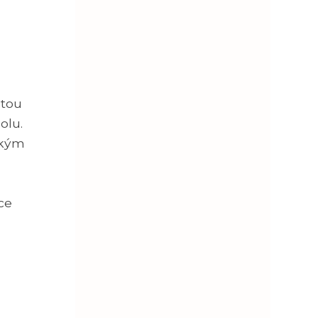
atou
olu.
zkým
ce