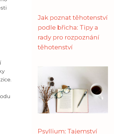
sti
Jak poznat těhotenství
podle břicha: Tipy a
rady pro rozpoznání
těhotenství
í
ky
zice.
vodu
Psyllium: Tajemství