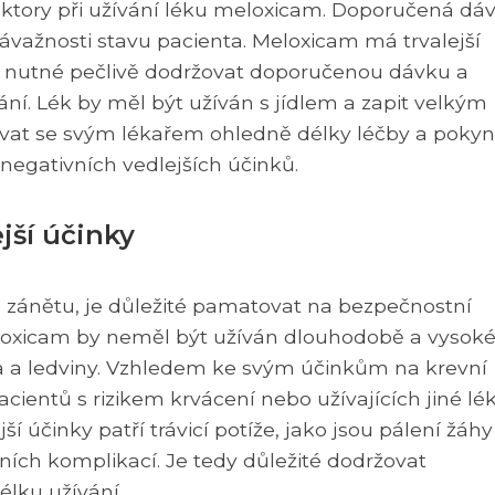
aktory při užívání léku meloxicam. Doporučená dáv
važnosti stavu pacienta. Meloxicam má trvalejší
 je nutné pečlivě dodržovat doporučenou dávku a
ní. Lék by měl být užíván s jídlem a zapit velkým
ovat se svým lékařem ohledně délky léčby a poky
 negativních vedlejších účinků.
jší účinky
 a zánětu, je důležité pamatovat na bezpečnostní
eloxicam by neměl být užíván dlouhodobě a vysok
a a ledviny. Vzhledem ke svým účinkům na krevní
cientů s rizikem krvácení nebo užívajících jiné lé
jší účinky patří trávicí potíže, jako jsou pálení žáhy
ních komplikací. Je tedy důležité dodržovat
lku užívání.