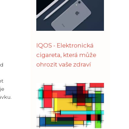
IQOS - Elektronická
cigareta, která může
ohrozit vaše zdraví
ad
et
je
ávku.