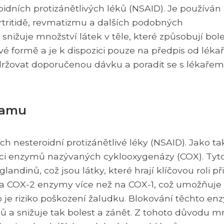
oidních protizánětlivých léků (NSAID). Je používán
 artritidě, revmatizmu a dalších podobných
nižuje množství látek v těle, které způsobují bole
vé formě a je k dispozici pouze na předpis od lékař
održovat doporučenou dávku a poradit se s lékařem
camu
 nesteroidní protizánětlivé léky (NSAID). Jako ta
ici enzymů nazývaných cyklooxygenázy (COX). Tyt
dinů, což jsou látky, které hrají klíčovou roli při
na COX-2 enzymy více než na COX-1, což umožňuje
ko je riziko poškození žaludku. Blokování těchto e
nů a snižuje tak bolest a zánět. Z tohoto důvodu 