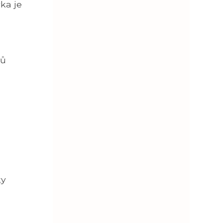
ka je
nů
é
ky