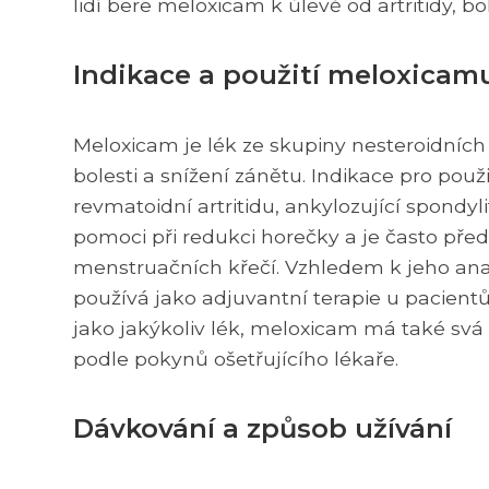
lidí bere meloxicam k úlevě od artritidy, 
Indikace a použití meloxicam
Meloxicam je lék ze skupiny nesteroidních 
bolesti a snížení zánětu. Indikace pro použ
revmatoidní artritidu, ankylozující spondyl
pomoci při redukci horečky a je často pře
menstruačních křečí. Vzhledem k jeho an
používá jako adjuvantní terapie u pacientů
jako jakýkoliv lék, meloxicam má také svá 
podle pokynů ošetřujícího lékaře.
Dávkování a způsob užívání