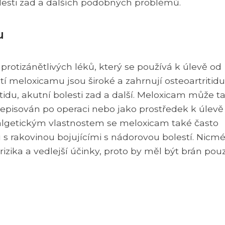
bolesti zad a dalších podobných problémů.
u
protizánětlivých léků, který se používá k úlevě od
ití meloxicamu jsou široké a zahrnují osteoartritidu
itidu, akutní bolesti zad a další. Meloxicam může t
depisován po operaci nebo jako prostředek k úlevě
algetickým vlastnostem se meloxicam také často
 s rakovinou bojujícími s nádorovou bolestí. Nicm
rizika a vedlejší účinky, proto by měl být brán pou