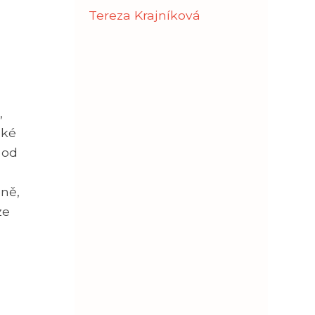
Tereza Krajníková
,
aké
 od
éně,
ze