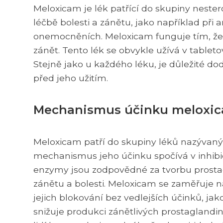
Meloxicam je lék patřící do skupiny nester
léčbě bolesti a zánětu, jako například při
onemocněních. Meloxicam funguje tím, že s
zánět. Tento lék se obvykle užívá v tableto
Stejně jako u každého léku, je důležité d
před jeho užitím.
Mechanismus účinku meloxi
Meloxicam patří do skupiny léků nazývaných
mechanismus jeho účinku spočívá v inhib
enzymy jsou zodpovědné za tvorbu prostaglan
zánětu a bolesti. Meloxicam se zaměřuje 
jejich blokování bez vedlejších účinků, ja
snižuje produkci zánětlivých prostaglandi