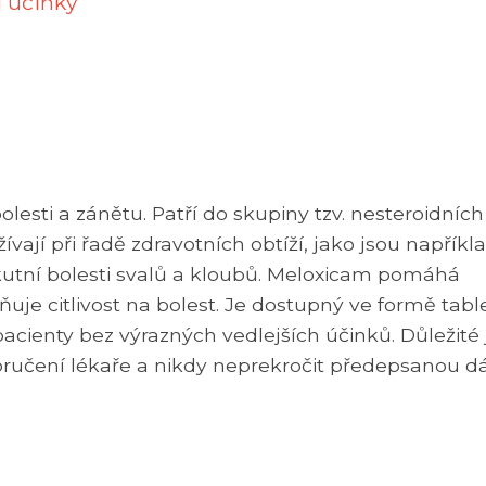
í účinky
olesti a zánětu. Patří do skupiny tzv. nesteroidních
ívají při řadě zdravotních obtíží, jako jsou napříkl
akutní bolesti svalů a kloubů. Meloxicam pomáhá
rňuje citlivost na bolest. Je dostupný ve formě tabl
cienty bez výrazných vedlejších účinků. Důležité 
oručení lékaře a nikdy neprekročit předepsanou d