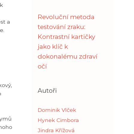
 k
Revoluční metoda
st a
testování zraku:
e.
Kontrastní kartičky
jako klíč k
dokonalému zdraví
očí
kový,
Autoři
o
Dominik Vlček
nzymů
Hynek Cimbora
mnoho
Jindra Křížová