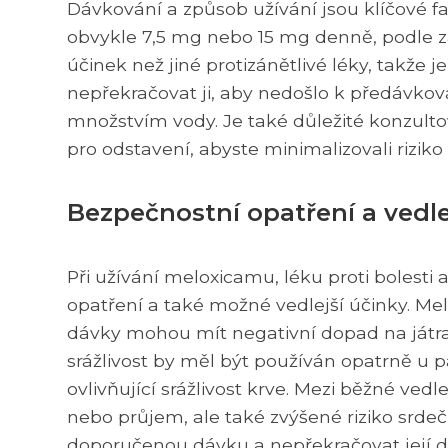
Dávkování a způsob užívání jsou klíčové f
obvykle 7,5 mg nebo 15 mg denně, podle zá
účinek než jiné protizánětlivé léky, takže
nepřekračovat ji, aby nedošlo k předávková
množstvím vody. Je také důležité konzult
pro odstavení, abyste minimalizovali riziko
Bezpečnostní opatření a vedle
Při užívání meloxicamu, léku proti bolesti
opatření a také možné vedlejší účinky. M
dávky mohou mít negativní dopad na játr
srážlivost by měl být používán opatrně u pa
ovlivňující srážlivost krve. Mezi běžné vedle
nebo průjem, ale také zvýšené riziko srdeč
doporučenou dávku a nepřekračovat její dé