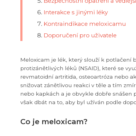
Bezpečnostní opatření a vedlejš
Interakce s jinými léky
Kontraindikace meloxicamu
Doporučení pro uživatele
Meloxicam je lék, který slouží k potlačení b
protizánětlivých léků (NSAID), které se využ
revmatoidní artritida, osteoartróza nebo 
snižovat zánětlivou reakci v těle a tím zmí
nebo kapkách a je obvykle dobře snášen pa
však dbát na to, aby byl užíván podle dop
Co je meloxicam?