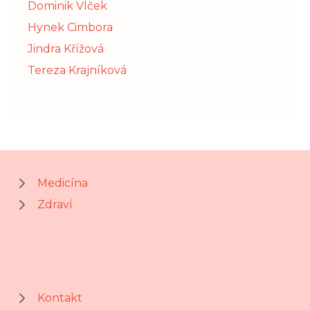
Dominik Vlček
Hynek Cimbora
Jindra Křížová
Tereza Krajníková
Medicína
Zdraví
Kontakt