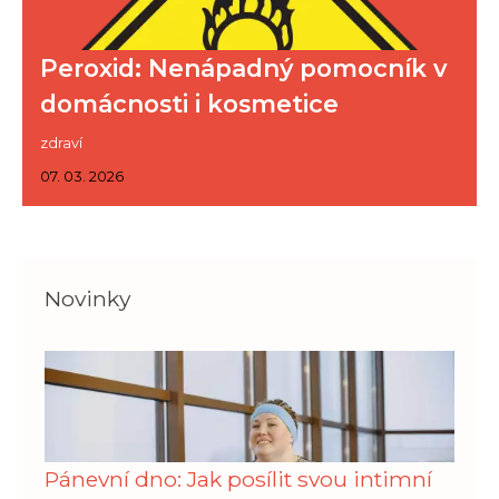
Peroxid: Nenápadný pomocník v
domácnosti i kosmetice
zdraví
07. 03. 2026
Novinky
Pánevní dno: Jak posílit svou intimní