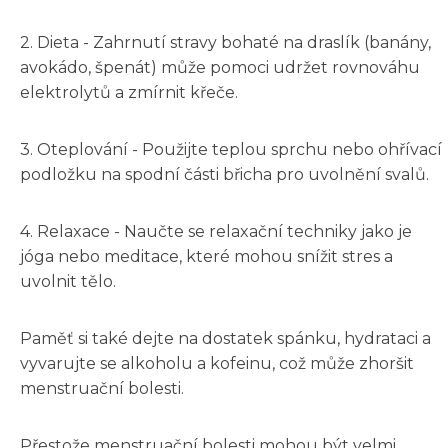
2. Dieta - Zahrnutí stravy bohaté na draslík (banány,
avokádo, špenát) může pomoci udržet rovnováhu
elektrolytů a zmírnit křeče.
3. Oteplování - Použijte teplou sprchu nebo ohřívací
podložku na spodní části břicha pro uvolnění svalů.
4. Relaxace - Naučte se relaxační techniky jako je
jóga nebo meditace, které mohou snížit stres a
uvolnit tělo.
Paměť si také dejte na dostatek spánku, hydrataci a
vyvarujte se alkoholu a kofeinu, což může zhoršit
menstruační bolesti.
Přestože menstruační bolesti mohou být velmi