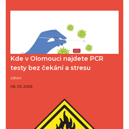
Kde v Olomouci najdete PCR
testy bez čekání a stresu
zdraví
06. 05. 2026