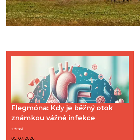
Flegmóna: Kdy je běžný otok
známkou vážné infekce
zdraví
05. 07. 2026