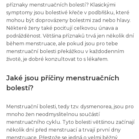
příznaky menstruačních bolestí? Klasickými
symptomy jsou bolestivé křeče v podbřišku, které
mohou být doprovázeny bolestmi zad nebo hlavy.
Některé ženy také pociťují celkovou únava a
podrážděnost. Většina příznaků trvá jen několik dní
během menstruace, ale pokud jsou pro tebe
menstruační bolesti překážkou v každodenním
životě, je dobré konzultovat to s lékařem.
Jaké jsou příčiny menstruačních
bolestí?
Menstruační bolesti, tedy tzv. dysmenorea, jsou pro
mnoho žen neodmyslitelnou součástí
menstruačního cyklu. Tyto bolesti většinou začínají
několik dní před menstruací a trvají první dny
menstruace. Přestože se jedná o velmi běžný