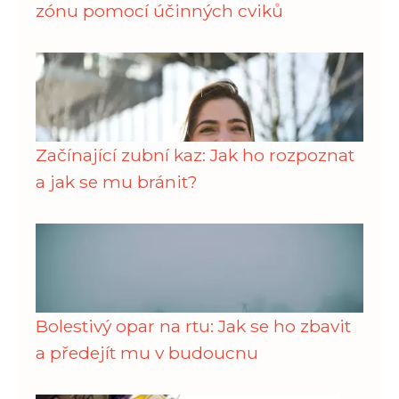
zónu pomocí účinných cviků
Začínající zubní kaz: Jak ho rozpoznat
a jak se mu bránit?
Bolestivý opar na rtu: Jak se ho zbavit
a předejít mu v budoucnu