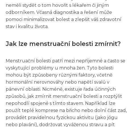
neměli stydět o tom hovořit s lékařem či jiným
odborníkem. Včasná diagnostika a řešení může
pomoci minimalizovat bolest a zlepšit váš zdravotní
stav i kvalitu života.
Jak lze menstruační bolesti zmírnit?
Menstruační bolesti patří mezi nepříjemné a často se
vyskytující problémy u mnoha žen. Tyto bolesti
mohou být způsobeny různými faktory, včetně
hormonální nerovnováhy nebo napětí svalů v
pánevní oblasti. Nicméně, existuje řada účinných
způsobů, jak zmírnit menstruační bolesti a rozptýlit
nepohodlí spojené s tímto stavem. Například lze
použít teplé komprese na břicho nebo dolní část zad,
provádět pravidelnou fyzickou aktivitu (jako jógu
nebo plavání), dodržovat vyváženou stravu a pít