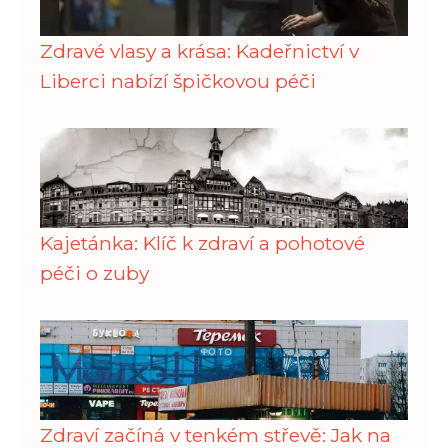
Zdravé vlasy a krása: Kadeřnictví v
Liberci nabízí špičkovou péči
Kajetánka: Klíč k zdraví a pohotové
péči o zuby
Zdraví začíná v tenkém střevě: Jak na