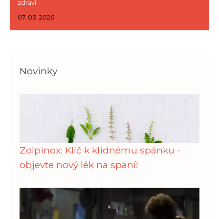
zdraví
07. 03. 2026
Novinky
Zolpinox: Klíč k klidnému spánku -
objevte nový lék na spaní!