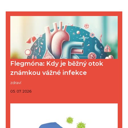
Flegmóna: Kdy je běžný otok
známkou vážné infekce
zdraví
05. 07. 2026