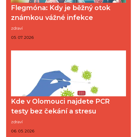
Flegmóna: Kdy je běžný otok
známkou vážné infekce
zdraví
05. 07. 2026
Kde v Olomouci najdete PCR
testy bez čekání a stresu
zdraví
06. 05. 2026