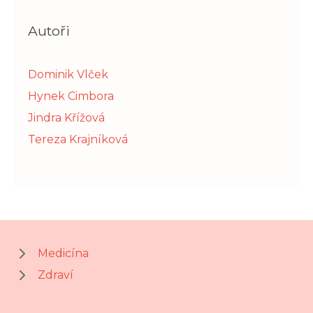
Autoři
Dominik Vlček
Hynek Cimbora
Jindra Křížová
Tereza Krajníková
Medicína
Zdraví