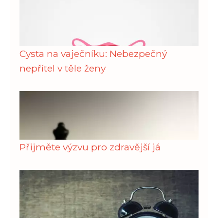
Cysta na vaječníku: Nebezpečný
nepřítel v těle ženy
Přijměte výzvu pro zdravější já