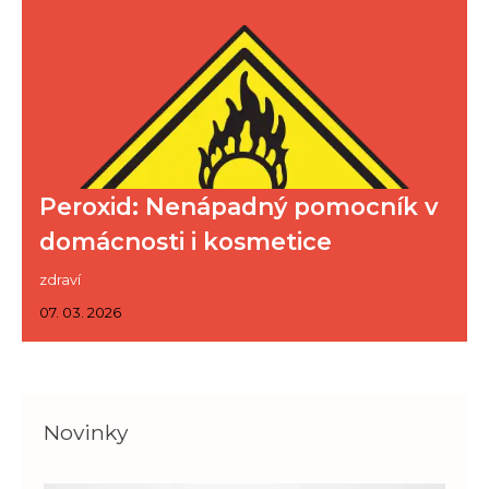
Peroxid: Nenápadný pomocník v
domácnosti i kosmetice
zdraví
07. 03. 2026
Novinky