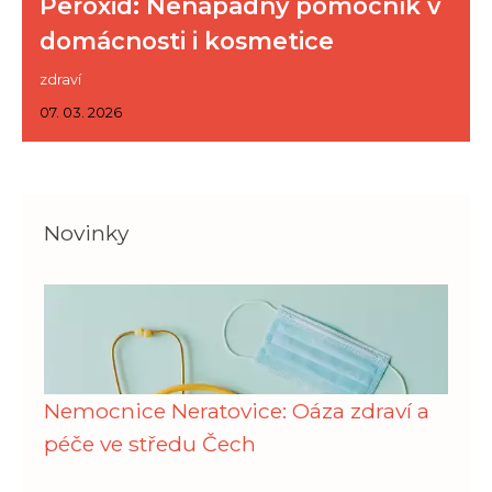
Peroxid: Nenápadný pomocník v
domácnosti i kosmetice
zdraví
07. 03. 2026
Novinky
Nemocnice Neratovice: Oáza zdraví a
péče ve středu Čech