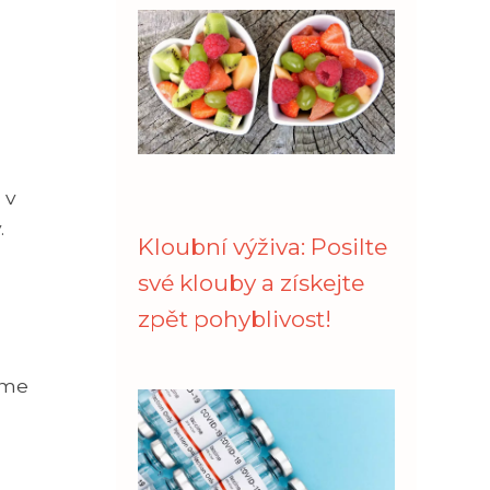
 v
.
Kloubní výživa: Posilte
své klouby a získejte
zpět pohyblivost!
eme