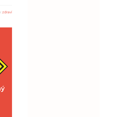
e:
zdraví
ný