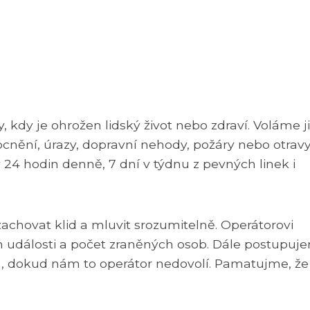
, kdy je ohrožen lidský život nebo zdraví. Voláme ji
cnění, úrazy, dopravní nehody, požáry nebo otravy
 24 hodin denně, 7 dní v týdnu z pevných linek i
 zachovat klid a mluvit srozumitelně. Operátorovi
uh události a počet zraněných osob. Dále postupuj
, dokud nám to operátor nedovolí. Pamatujme, že