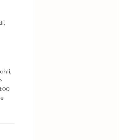
í,
hli.
e
8:00
me