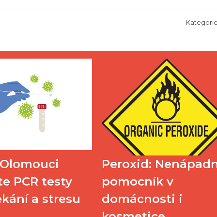
Kategori
 Olomouci
Peroxid: Nenápad
te PCR testy
pomocník v
kání a stresu
domácnosti i
kosmetice