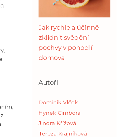
zů
Jak rychle a účinně
zklidnit svědění
pochvy v pohodlí
y,
domova
e
Autoři
Dominik Vlček
áním,
Hynek Cimbora
 z
Jindra Křížová
á
Tereza Krajníková