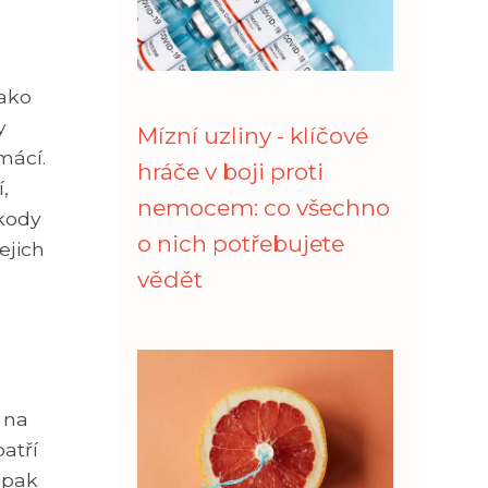
jako
y
Mízní uzliny - klíčové
mácí.
hráče v boji proti
,
nemocem: co všechno
škody
o nich potřebujete
ejich
vědět
 na
patří
u pak