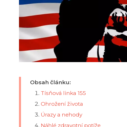
Obsah článku:
Tísňová linka 155
Ohrožení života
Úrazy a nehody
Náhlé zdravotní potíže