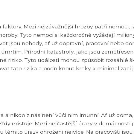
faktory. Mezi nejzávažnější hrozby patří nemoci, 
choroby. Tyto nemoci si každoročně vyžádají milion
ivot jsou nehody, ať už dopravní, pracovní nebo do
rtím. Přírodní katastrofy, jako jsou zemětřesení
né riziko. Tyto události mohou způsobit rozsáhlé 
ovat tato rizika a podniknout kroky k minimalizaci j
ta a nikdo z nás není vůči nim imunní. Ať už doma,
vždy existuje. Mezi nejčastější úrazy v domácnosti 
ou těmito úrazy ohroženi nejvíce. Na pracovišti jso