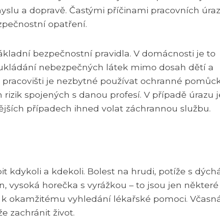
ůmyslu a dopravě. Častými příčinami pracovních úra
pečnostní opatření.
ákladní bezpečnostní pravidla. V domácnosti je to
 ukládání nebezpečných látek mimo dosah dětí a
a pracovišti je nezbytné používat ochranné pomůck
rizik spojených s danou profesí. V případě úrazu j
jších případech ihned volat záchrannou službu.
 kdykoli a kdekoli. Bolest na hrudi, potíže s dých
tin, vysoká horečka s vyrážkou – to jsou jen některé
st k okamžitému vyhledání lékařské pomoci. Včasn
e zachránit život.