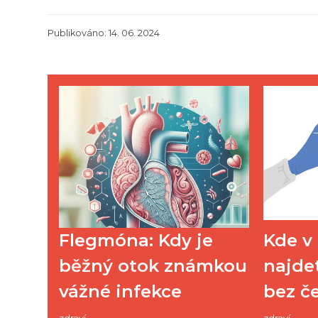
Publikováno: 14. 06. 2024
Flegmóna: Kdy je
Kde v
běžný otok známkou
najde
vážné infekce
bez če