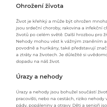
Ohrožení života
Život je křehký a může být ohrožen mnoha 
jsou srdeční choroby, rakovina a infekční 
životů po celém světě. Další hrozbou pro ž
Nehody mohou vést k vážným zraněním a úm
povodně a hurikány, také představují znač
a ztráty na životech. Je důležité si uvědom
dopadu na náš život.
Úrazy a nehody
Úrazy a nehody jsou bohužel součástí živo
pracovišti, nebo na cestách, riziko nehody 
pády, popáleniny a otravy. Děti a senioři js