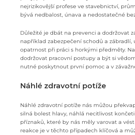
nejrizikovější profese ve stavebnictví, pr
bývá nedbalost, únava a nedostatečné bez
Důležité je dbát na prevenci a dodržovat z
například zabezpečení schodů a zábradlí,
opatrnost při práci s horkými předměty. N
dodržovat pracovní postupy a být si vědom 
nutné poskytnout první pomoc a v závažně
Náhlé zdravotní potíže
Náhlé zdravotní potíže nás můžou překvapit
silná bolest hlavy, náhlá necitlivost konče
příznaků, které by nás měly varovat a vé
reakce je v těchto případech klíčová a můž