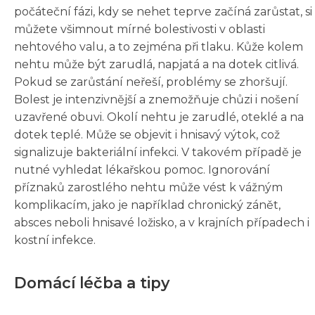
počáteční fázi, kdy se nehet teprve začíná zarůstat, si
můžete všimnout mírné bolestivosti v oblasti
nehtového valu, a to zejména při tlaku. Kůže kolem
nehtu může být zarudlá, napjatá a na dotek citlivá.
Pokud se zarůstání neřeší, problémy se zhoršují.
Bolest je intenzivnější a znemožňuje chůzi i nošení
uzavřené obuvi. Okolí nehtu je zarudlé, oteklé a na
dotek teplé. Může se objevit i hnisavý výtok, což
signalizuje bakteriální infekci. V takovém případě je
nutné vyhledat lékařskou pomoc. Ignorování
příznaků zarostlého nehtu může vést k vážným
komplikacím, jako je například chronický zánět,
absces neboli hnisavé ložisko, a v krajních případech i
kostní infekce.
Domácí léčba a tipy