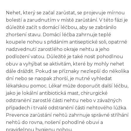
Nehet, který se začal zarůstat, se projevuje mírnou
bolestí a zarudnutím v místě zarůstání. V této fázi je
důležité začít s domácí léčbou, aby se zabránilo
zhoršení stavu. Domácí léčba zahrnuje teplé
koupele nohou s přidáním antiseptické soli, opatrné
nadzvednutí zarostlého okraje nehtu a jeho
podložení vatou. Důležité je také nosit pohodlnou
obuv a vyhýbat se aktivitám, které by mohly nehet
dále dráždit. Pokud se příznaky nezlepší do několika
dní nebo se naopak zhorší, je nutné vyhledat
lékařskou pomoc. Lékař může doporučit další léčbu,
jako je lokální antibiotická mast, chirurgické
odstranění zarostlé části nehtu nebo v závažných
případech i trvalé odstranění části nehtového lůžka.
Prevence zarůstání nehtů zahrnuje správné stříhání
nehtů do rovna, nošení pohodlné obuvi a
pravidelnou hygienu nohou.