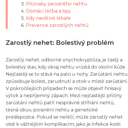
Příznaky zarostlého nehtu
Domácí léčba a tipy
Kdy navštívit lékaře
Prevence zarostlých nehtů
Zarostlý nehet: Bolestivý problém
Zarostlý nehet, odborně onychokryptóza, je častý a
bolestivý stav, kdy okraj nehtu vrůstá do okolní kůže.
Nejčastěji se to stává na palci u nohy. Zarůstání nehtu
způsobuje bolest, zarudnutí a otok v místě zarůstání.
V pokročilejších případech se může objevit hnisavý
výtok a nepříjemný zápach. Mezi nejčastější příčiny
zarůstání nehtů patří nesprávné stříhání nehtů,
těsná obuv, poranění nehtu a genetické
predispozice. Pokud se neléčí, může zarostlý nehet
vést k vážnějším komplikacím, jako je infekce kosti.