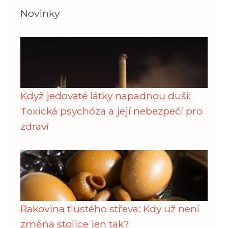
Novinky
Když jedovaté látky napadnou duši:
Toxická psychóza a její nebezpečí pro
zdraví
Rakovina tlustého střeva: Kdy už není
změna stolice jen tak?