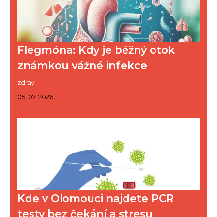
Flegmóna: Kdy je běžný otok
známkou vážné infekce
zdraví
05. 07. 2026
Kde v Olomouci najdete PCR
testy bez čekání a stresu