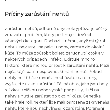
Příčiny zarůstání nehtů
Zarůstání nehtů, odborně onychokryptóza, je běžný
zdravotní problém, který postihuje lidi všech
věkových kategorií. Dochází k němu, když ostrý roh
nehtu, nejčastěji na palci u nohy, zaroste do okolní
kůže. To může způsobit bolest, zarudnutí, otok a v
některých případech i infekci. Existuje mnoho
faktorů, které mohou přispět k zarůstání nehtů. Mezi
nejčastější patří nesprávné stříhání nehtů. Pokud
nehty nestříháte rovně a necháváte ostré rohy,
zvyšujete riziko zarůstání. Těsná obuv, jako jsou boty
s úzkou špičkou nebo vysoké podpatky, tlačí na
nehty a nutí je zarůstat do okolní kůže. Genetika
také hraje roli, někteří lidé mají přirozeně zakřivenější
nehty, které jsou náchylnější k zarůstání. Poranění