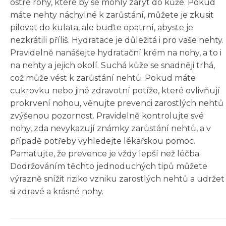
ostré rohy, které by se mohly zarýt do kůže. Pokud
máte nehty náchylné k zarůstání, můžete je zkusit
pilovat do kulata, ale buďte opatrní, abyste je
nezkrátili příliš. Hydratace je důležitá i pro vaše nehty.
Pravidelně nanášejte hydratační krém na nohy, a to i
na nehty a jejich okolí. Suchá kůže se snadněji trhá,
což může vést k zarůstání nehtů. Pokud máte
cukrovku nebo jiné zdravotní potíže, které ovlivňují
prokrvení nohou, věnujte prevenci zarostlých nehtů
zvýšenou pozornost. Pravidelně kontrolujte své
nohy, zda nevykazují známky zarůstání nehtů, a v
případě potřeby vyhledejte lékařskou pomoc.
Pamatujte, že prevence je vždy lepší než léčba.
Dodržováním těchto jednoduchých tipů můžete
výrazně snížit riziko vzniku zarostlých nehtů a udržet
si zdravé a krásné nohy.