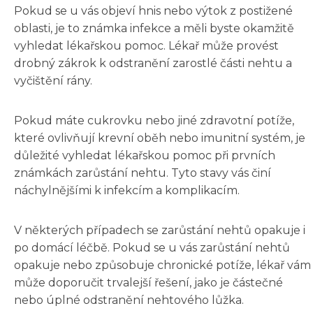
Pokud se u vás objeví hnis nebo výtok z postižené
oblasti, je to známka infekce a měli byste okamžitě
vyhledat lékařskou pomoc. Lékař může provést
drobný zákrok k odstranění zarostlé části nehtu a
vyčištění rány.
Pokud máte cukrovku nebo jiné zdravotní potíže,
které ovlivňují krevní oběh nebo imunitní systém, je
důležité vyhledat lékařskou pomoc při prvních
známkách zarůstání nehtu. Tyto stavy vás činí
náchylnějšími k infekcím a komplikacím.
V některých případech se zarůstání nehtů opakuje i
po domácí léčbě. Pokud se u vás zarůstání nehtů
opakuje nebo způsobuje chronické potíže, lékař vám
může doporučit trvalejší řešení, jako je částečné
nebo úplné odstranění nehtového lůžka.