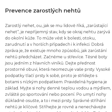
Prevence zarostlých nehtů
Zarostlý nehet, ou, jak se mu lidově říká, „zarůstající
nehet“, je nepříjemný stav, kdy se okraj nehtu zarývá
do okolní kůže. To může vést k bolesti, otoku,
zarudnutí a v horších případech i k infekci. Dobrá
zpráva je, že existuje mnoho způsobů, jak zarůstání
nehtů předcházet. Začněme u střevíce. Těsné boty
jsou jedním z hlavních viníků. Dejte přednost
prostorné obuvi, která neomezuje vaše prsty. Vysoké
podpatky tlačí prsty k sobě, proto je střídejte s
botami s nízkým podpatkem. Pravidelná hygiena je
základ. Myjte si nohy denně teplou vodou a mýdlem,
zvláště po sportování nebo pocení. Po umytí nohy
důkladně osušte, a to i mezi prsty. Správné stříhání
nehtů je klíčové. Stříhejte je rovně a nenechávejte