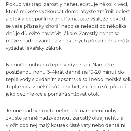
Pokud vás trápí zarostlý nehet, existuje několik věcí,
které můžete vyzkoušet doma, abyste zmírnili bolest
a otok a podpořili hojení. Pamatujte však, že pokud
se vaše příznaky zhorší nebo se nelepší do několika
dní, je důležité navštívit lékaře. Zarostlý nehet se
může snadno zanítit a v některých případech si může
vyžádat lékařský zákrok.
Namočte nohu do teplé vody se solí: Namočte
postiženou nohu 3-4krát denně na 15-20 minut do
teplé vody s přidáním epsomské soli nebo mořské soli.
Teplá voda změkčí kůži a nehet, zatímco sůl působí
jako dezinfekce a pomáhá snižovat otok.
Jemně nadzvedněte nehet: Po namočení nohy
zkuste jemně nadzvednout zarostlý okraj nehtu a
vložit pod něj malý kousek čisté vaty nebo dentální