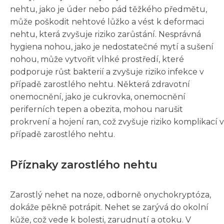
nehtu, jako je úder nebo pád těžkého předmětu,
může poškodit nehtové lůžko a vést k deformaci
nehtu, která zvyšuje riziko zarůstání. Nesprávná
hygiena nohou, jako je nedostatečné mytí a sušení
nohou, může vytvořit vlhké prostředí, které
podporuje růst bakterií a zvyšuje riziko infekce v
případě zarostlého nehtu. Některá zdravotní
onemocnění, jako je cukrovka, onemocnění
periferních tepen a obezita, mohou narušit
prokrvení a hojení ran, což zvyšuje riziko komplikací v
případě zarostlého nehtu.
Příznaky zarostlého nehtu
Zarostlý nehet na noze, odborně onychokryptóza,
dokáže pěkně potrápit. Nehet se zarývá do okolní
kůže, což vede k bolesti, zarudnutí a otoku. V