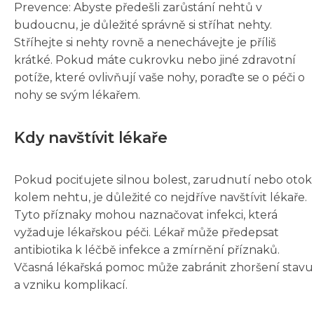
Prevence: Abyste předešli zarůstání nehtů v
budoucnu, je důležité správně si stříhat nehty.
Stříhejte si nehty rovně a nenechávejte je příliš
krátké. Pokud máte cukrovku nebo jiné zdravotní
potíže, které ovlivňují vaše nohy, poraďte se o péči o
nohy se svým lékařem.
Kdy navštívit lékaře
Pokud pociťujete silnou bolest, zarudnutí nebo otok
kolem nehtu, je důležité co nejdříve navštívit lékaře.
Tyto příznaky mohou naznačovat infekci, která
vyžaduje lékařskou péči. Lékař může předepsat
antibiotika k léčbě infekce a zmírnění příznaků.
Včasná lékařská pomoc může zabránit zhoršení stavu
a vzniku komplikací.