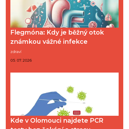
Flegmóna: Kdy je běžný otok
známkou vážné infekce
zdraví
05. 07. 2026
Kde v Olomouci najdete PCR