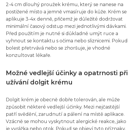
2-4 cm dlouhý proužek krému, který se nanese na
postižené místo a jemně vmasíruje do kůže. Krém se
aplikuje 3-4x denně, přičemž je důležité dodržovat
minimální časový odstup mezi jednotlivými dávkami.
Před použitím je nutné si důkladně umýt ruce a
vyhnout se kontaktu s očima nebo sliznicemi. Pokud
bolest přetrvává nebo se zhoršuje, je vhodné
konzultovat lékaře.
Možné vedlejší účinky a opatrnosti při
užívání dolgit krému
Dolgit krém je obecně dobře tolerován, ale může
způsobit některé vedlejší účinky. Mezi nejčastější
patří svědění, zarudnutí a pálení na místě aplikace.
Vzácně se mohou vyskytnout alergické reakce, jako
je vyrážka nebo otok. Pokud se objeví tyto příznaky,