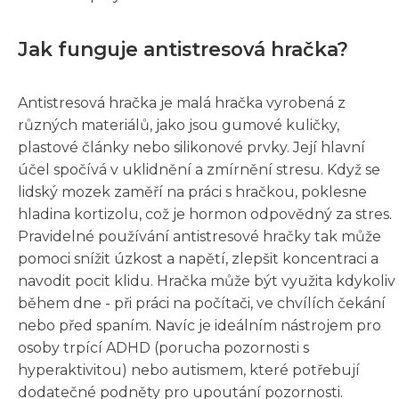
Jak funguje antistresová hračka?
Antistresová hračka je malá hračka vyrobená z
různých materiálů, jako jsou gumové kuličky,
plastové články nebo silikonové prvky. Její hlavní
účel spočívá v uklidnění a zmírnění stresu. Když se
lidský mozek zaměří na práci s hračkou, poklesne
hladina kortizolu, což je hormon odpovědný za stres.
Pravidelné používání antistresové hračky tak může
pomoci snížit úzkost a napětí, zlepšit koncentraci a
navodit pocit klidu. Hračka může být využita kdykoliv
během dne - při práci na počítači, ve chvílích čekání
nebo před spaním. Navíc je ideálním nástrojem pro
osoby trpící ADHD (porucha pozornosti s
hyperaktivitou) nebo autismem, které potřebují
dodatečné podněty pro upoutání pozornosti.