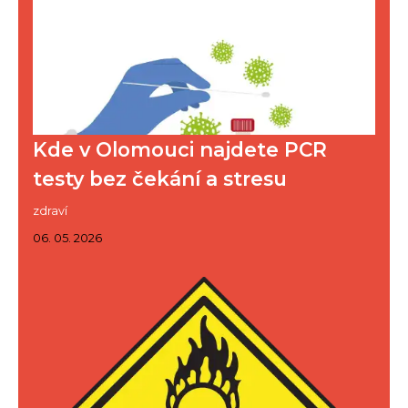
Kde v Olomouci najdete PCR
testy bez čekání a stresu
zdraví
06. 05. 2026