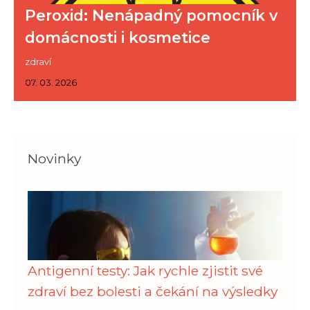
Peroxid: Nenápadný pomocník v
domácnosti i kosmetice
zdraví
07. 03. 2026
Novinky
Antigenní testy: Jak rychle zjistit své
zdraví bez bolesti a čekání na výsledky