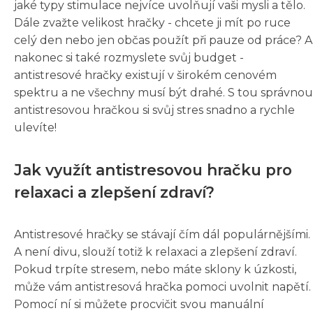
jaké typy stimulace nejvíce uvolňují vaši mysli a tělo.
Dále zvažte velikost hračky - chcete ji mít po ruce
celý den nebo jen občas použít při pauze od práce? A
nakonec si také rozmyslete svůj budget -
antistresové hračky existují v širokém cenovém
spektru a ne všechny musí být drahé. S tou správnou
antistresovou hračkou si svůj stres snadno a rychle
ulevíte!
Jak využít antistresovou hračku pro
relaxaci a zlepšení zdraví?
Antistresové hračky se stávají čím dál populárnějšími.
A není divu, slouží totiž k relaxaci a zlepšení zdraví.
Pokud trpíte stresem, nebo máte sklony k úzkosti,
může vám antistresová hračka pomoci uvolnit napětí.
Pomocí ní si můžete procvičit svou manuální