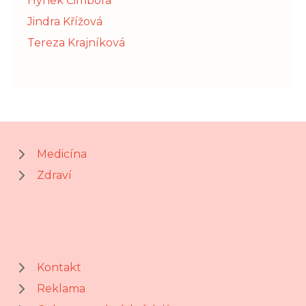
Hynek Cimbora
Jindra Křížová
Tereza Krajníková
Medicína
Zdraví
Kontakt
Reklama