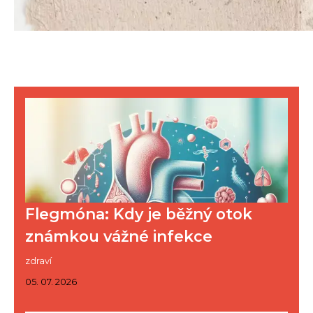
Flegmóna: Kdy je běžný otok
známkou vážné infekce
zdraví
05. 07. 2026