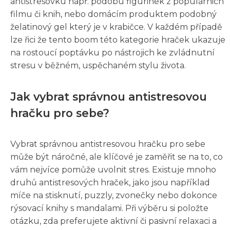
antistresovku např. podobu figurinek z populárnich
filmu či knih, nebo domácím produktem podobný
želatinový gel který je v krabičce. V každém případě
lze řici že tento boom této kategorie hraček ukazuje
na rostoucí poptávku po nástrojich ke zvládnutní
stresu v běžném, uspěchaném stylu života.
Jak vybrat správnou antistresovou
hračku pro sebe?
Vybrat správnou antistresovou hračku pro sebe
může být náročné, ale klíčové je zaměřit se na to, co
vám nejvíce pomůže uvolnit stres. Existuje mnoho
druhů antistresových hraček, jako jsou například
míče na stisknutí, puzzly, zvonečky nebo dokonce
rýsovací knihy s mandalami. Při výběru si položte
otázku, zda preferujete aktivní či pasivní relaxaci a