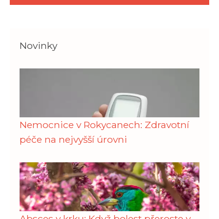
Novinky
Nemocnice v Rokycanech: Zdravotní
péče na nejvyšší úrovni
Absces v krku: Když bolest přeroste v