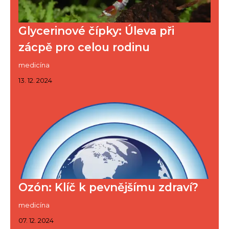
Glycerinové čípky: Úleva při
zácpě pro celou rodinu
medicína
13. 12. 2024
Ozón: Klíč k pevnějšímu zdraví?
medicína
07. 12. 2024