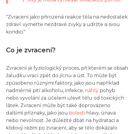
"Zvracení jako přirozená reakce těla na nedostatek
zdraví: vymeťte nezdravé zvyky a udržte si svou
kondici."
Co je zvracení?
Zvracení je fyziologický proces, při kterém se obsah
žaludku vrací zpět do jícnu a úst. To může být
způsobeno různými faktory, jako jsou například
nadměrné pití alkoholu, infekce,
náhlý
pohyb
nebo vyvolání za účelem ulevit tělu od toxických
látek. Zvracení může být také doprovázeno
dalšími příznaky, jako jsou
bolesti
hlavy, únava
nebo nevolnost. Je důležité dbát na hydrataci a
klidový režim po zvracení, aby se tělo dokázalo