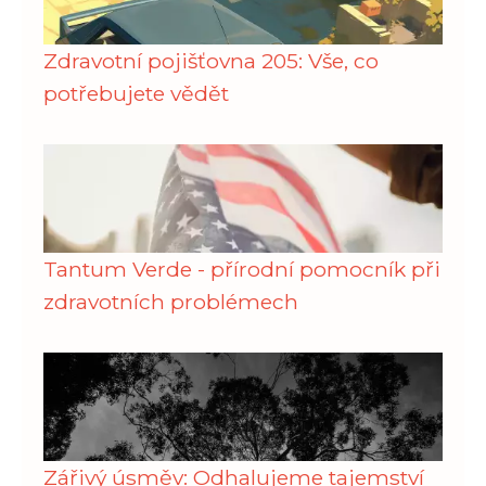
Zdravotní pojišťovna 205: Vše, co
potřebujete vědět
Tantum Verde - přírodní pomocník při
zdravotních problémech
Zářivý úsměv: Odhalujeme tajemství