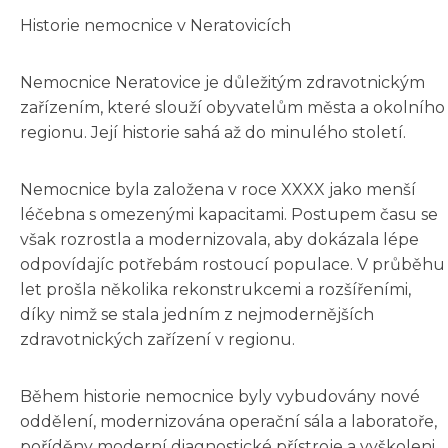
Historie nemocnice v Neratovicích
Nemocnice Neratovice je důležitým zdravotnickým
zařízením, které slouží obyvatelům města a okolního
regionu. Její historie sahá až do minulého století.
Nemocnice byla založena v roce XXXX jako menší
léčebna s omezenými kapacitami. Postupem času se
však rozrostla a modernizovala, aby dokázala lépe
odpovídajíc potřebám rostoucí populace. V průběhu
let prošla několika rekonstrukcemi a rozšířeními,
díky nimž se stala jedním z nejmodernějších
zdravotnických zařízení v regionu.
Během historie nemocnice byly vybudovány nové
oddělení, modernizována operační sála a laboratoře,
poříděny moderní diagnostické přístroje a vyškoleni