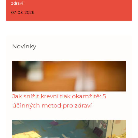
zdraví
07. 03. 2026
Novinky
Jak snížit krevní tlak okamžitě: 5
účinných metod pro zdraví