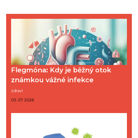
Flegmóna: Kdy je běžný otok
známkou vážné infekce
zdraví
05. 07. 2026