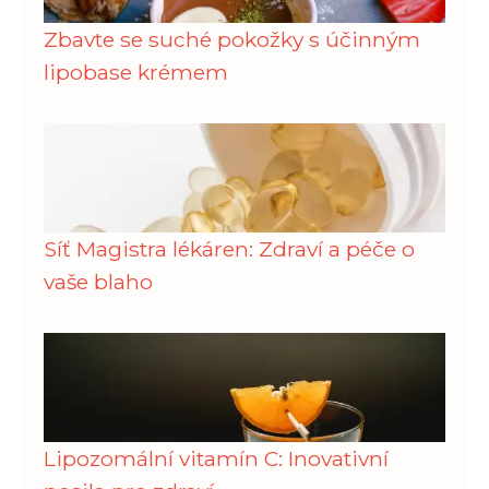
Zbavte se suché pokožky s účinným
lipobase krémem
Síť Magistra lékáren: Zdraví a péče o
vaše blaho
Lipozomální vitamín C: Inovativní