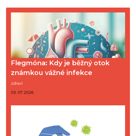
Flegmóna: Kdy je běžný otok
známkou vážné infekce
zdraví
05. 07. 2026