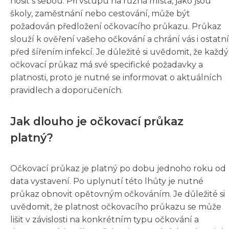
nosit s sebou. Při vstupu na různá místa, jako jsou
školy, zaměstnání nebo cestování, může být
požadován předložení očkovacího průkazu. Průkaz
slouží k ověření vašeho očkování a chrání vás i ostatní
před šířením infekcí. Je důležité si uvědomit, že každý
očkovací průkaz má své specifické požadavky a
platnosti, proto je nutné se informovat o aktuálních
pravidlech a doporučeních.
Jak dlouho je očkovací průkaz
platný?
Očkovací průkaz je platný po dobu jednoho roku od
data vystavení. Po uplynutí této lhůty je nutné
průkaz obnovit opětovným očkováním. Je důležité si
uvědomit, že platnost očkovacího průkazu se může
lišit v závislosti na konkrétním typu očkování a