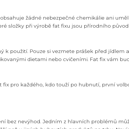
t. Neobsahuje žádné nebezpečné chemikálie ani umě
ré složky při výrobě fat fixu jsou přírodního původ
 k použití. Pouze si vezmete prášek před jídlem a 
kovanými dietami nebo cvičeními. Fat fix vám bu
ix pro každého, kdo touží po hubnutí, první volb
 není bez nevýhod. Jedním z hlavních problémů mů