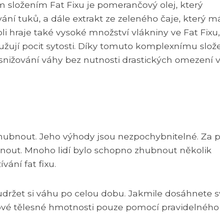
složením Fat Fixu je pomerančový olej, který
vání tuků, a dále extrakt ze zeleného čaje, který m
oli hraje také vysoké množství vlákniny ve Fat Fixu,
dlužují pocit sytosti. Díky tomuto komplexnímu slož
 snižování váhy bez nutnosti drastických omezení v 
k hubnout. Jeho výhody jsou nezpochybnitelné. Za p
bnout. Mnoho lidí bylo schopno zhubnout několik
ání fat fixu.
udržet si váhu po celou dobu. Jakmile dosáhnete 
ové tělesné hmotnosti pouze pomocí pravidelného