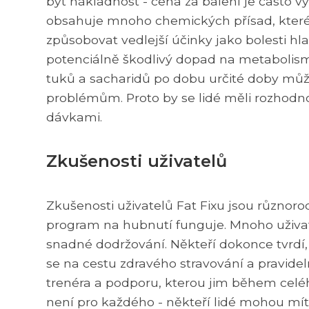
být nákladnost - cena za balení je často v
obsahuje mnoho chemických přísad, které
způsobovat vedlejší účinky jako bolesti 
potenciálně škodlivý dopad na metabolism
tuků a sacharidů po dobu určité doby můž
problémům. Proto by se lidé měli rozhodno
dávkami.
Zkušenosti uživatelů
Zkušenosti uživatelů Fat Fixu jsou různoro
program na hubnutí funguje. Mnoho uživat
snadné dodržování. Někteří dokonce tvrdí, ž
se na cestu zdravého stravování a pravideln
trenéra a podporu, kterou jim během celéh
není pro každého - někteří lidé mohou mí