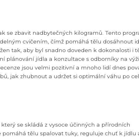
 jak se zbavit nadbytečných kilogramů. Tento prog
videlným cvičením, čímž pomáhá tělu dosáhnout id
avržen tak, aby byl snadno doveden k dokonalosti i 
ní plánování jídla a konzultace s odborníky na výž
 recenze jsou velmi pozitivní a mnoho lidí dnes pov
bů, jak zhubnout a udržet si optimální váhu po ce
, který se skládá z vysoce účinných a přírodních
e pomáhá tělu spalovat tuky, reguluje chuť k jídlu 