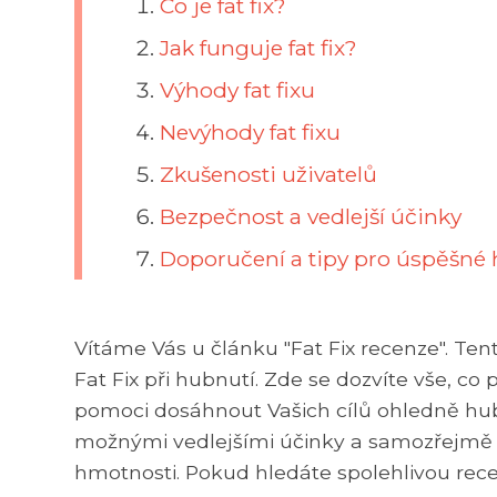
Co je fat fix?
Jak funguje fat fix?
Výhody fat fixu
Nevýhody fat fixu
Zkušenosti uživatelů
Bezpečnost a vedlejší účinky
Doporučení a tipy pro úspěšné h
Vítáme Vás u článku "Fat Fix recenze". Te
Fat Fix při hubnutí. Zde se dozvíte vše, 
pomoci dosáhnout Vašich cílů ohledně hu
možnými vedlejšími účinky a samozřejmě i t
hmotnosti. Pokud hledáte spolehlivou recen