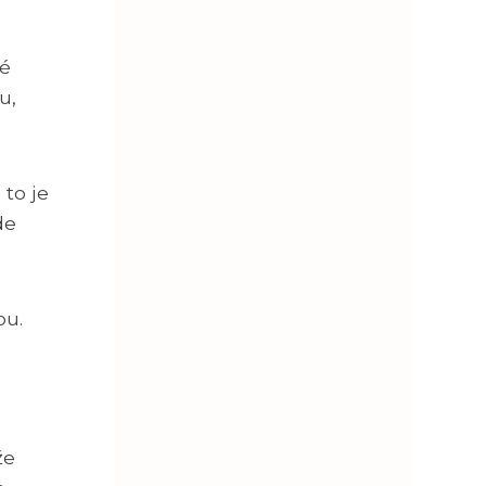
lé
u,
to je
de
ou.
že