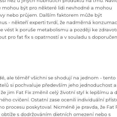
yšší než u jiných hubnutích produktů na trhu. Navíc
 mohou být pro některé lidi nevhodné a mohou
hlavy nebo průjem. Dalším faktorem může být
us - někteří experti tvrdí, že nadměrná konzuma
e vést k poruše metabolismu a později ke zdravo
ut pro fat fix s opatrností a v souladu s doporuče
dé, ale téměř všichni se shodují na jednom - tento
elů si pochvaluje především jeho jednoduchost a
e jim Fat Fix změnil celý životní styl k lepšímu a d
ého cvičení. Ostatní zase ocenili individuální přís
o procesu poskytoval. Nicméně je pravda, že Fat F
t obtíže s dodržováním dietních omezení nebo s