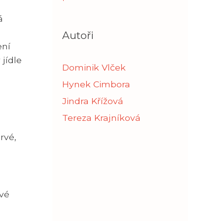
á
Autoři
ení
jídle
Dominik Vlček
Hynek Cimbora
Jindra Křížová
Tereza Krajníková
rvé,
své