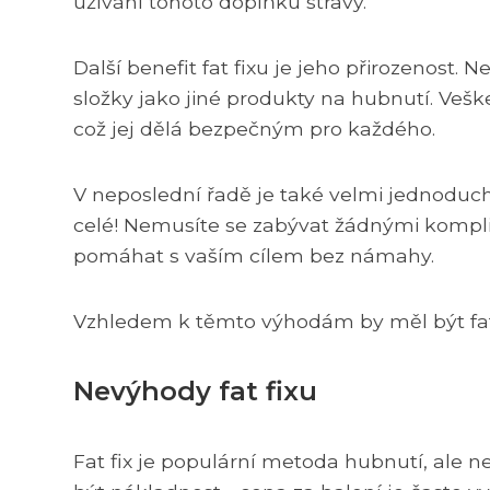
užívání tohoto doplňku stravy.
Další benefit fat fixu je jeho přirozenos
složky jako jiné produkty na hubnutí. Veške
což jej dělá bezpečným pro každého.
V neposlední řadě je také velmi jednoduchý
celé! Nemusíte se zabývat žádnými kompli
pomáhat s vaším cílem bez námahy.
Vzhledem k těmto výhodám by měl být fat f
Nevýhody fat fixu
Fat fix je populární metoda hubnutí, ale