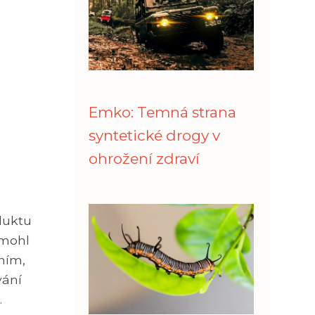
Emko: Temná strana
syntetické drogy v
ohrožení zdraví
duktu
 mohl
ním,
vání
.