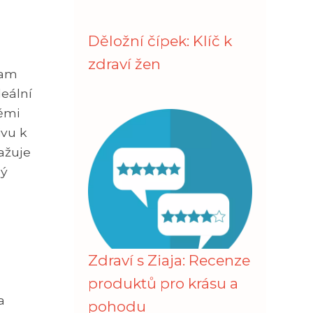
Děložní čípek: Klíč k
zdraví žen
ram
eální
těmi
ivu k
ažuje
lý
Zdraví s Ziaja: Recenze
produktů pro krásu a
a
pohodu