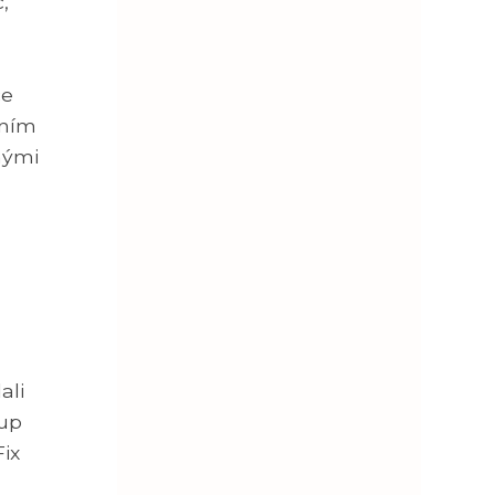
,
ce
tním
nými
ali
tup
ix