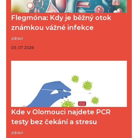
Flegmóna: Kdy je běžný otok
známkou vážné infekce
zdraví
05. 07. 2026
Kde v Olomouci najdete PCR
testy bez čekání a stresu
zdraví