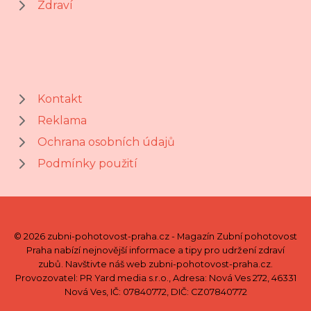
Zdraví
Kontakt
Reklama
Ochrana osobních údajů
Podmínky použití
© 2026 zubni-pohotovost-praha.cz - Magazín Zubní pohotovost
Praha nabízí nejnovější informace a tipy pro udržení zdraví
zubů. Navštivte náš web zubni-pohotovost-praha.cz.
Provozovatel: PR Yard media s.r.o., Adresa: Nová Ves 272, 46331
Nová Ves, IČ: 07840772, DIČ: CZ07840772