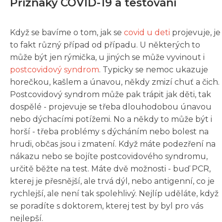
Příznaky COVID-19 a testování
Když se bavíme o tom, jak se
covid u deti
projevuje, je
to fakt různý případ od případu. U některých to
může být jen rýmička, u jiných se může vyvinout i
postcovidový syndrom
. Typicky se nemoc ukazuje
horečkou, kašlem a únavou, někdy zmizí chuť a čich.
Postcovidový syndrom může pak trápit jak děti, tak
dospělé - projevuje se třeba dlouhodobou únavou
nebo dýchacími potížemi. No a někdy to může být i
horší - třeba problémy s dýcháním nebo bolest na
hrudi, občas jsou i zmatení. Když máte podezření na
nákazu nebo se bojíte postcovidového syndromu,
určitě běžte na test. Máte dvě možnosti - buď PCR,
kterej je přesnější, ale trvá dýl, nebo antigenní, co je
rychlejší, ale není tak spolehlivý. Nejlíp uděláte, když
se poradíte s doktorem, kterej test by byl pro vás
nejlepší.