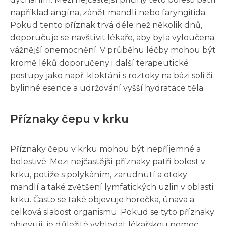
například angína, zánět mandlí nebo faryngitida.
Pokud tento příznak trvá déle než několik dnů,
doporučuje se navštívit lékaře, aby byla vyloučena
vážnější onemocnění. V průběhu léčby mohou být
kromě léků doporučeny i další terapeutické
postupy jako např. kloktání s roztoky na bázi soli či
bylinné esence a udržování vyšší hydratace těla.
Příznaky čepu v krku
Příznaky čepu v krku mohou být nepříjemné a
bolestivé. Mezi nejčastější příznaky patří bolest v
krku, potíže s polykáním, zarudnutí a otoky
mandlí a také zvětšení lymfatických uzlin v oblasti
krku. Často se také objevuje horečka, únava a
celková slabost organismu. Pokud se tyto příznaky
objevují, je důležité vyhledat lékařskou pomoc,