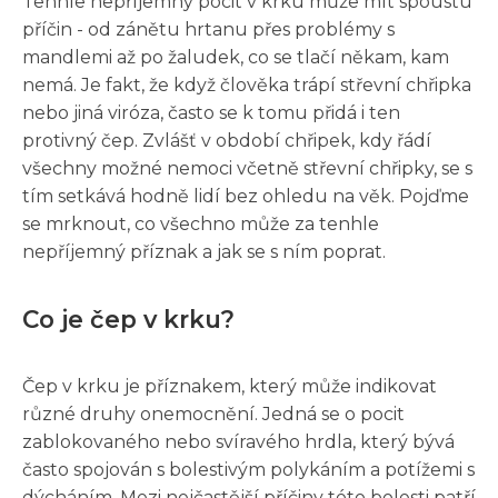
Tenhle nepříjemný pocit v krku může mít spoustu
příčin - od zánětu hrtanu přes problémy s
mandlemi až po žaludek, co se tlačí někam, kam
nemá. Je fakt, že když člověka trápí střevní chřipka
nebo jiná viróza, často se k tomu přidá i ten
protivný čep. Zvlášť v období chřipek, kdy řádí
všechny možné nemoci včetně střevní chřipky, se s
tím setkává hodně lidí bez ohledu na věk. Pojďme
se mrknout, co všechno může za tenhle
nepříjemný příznak a jak se s ním poprat.
Co je čep v krku?
Čep v krku je příznakem, který může indikovat
různé druhy onemocnění. Jedná se o pocit
zablokovaného nebo svíravého hrdla, který bývá
často spojován s bolestivým polykáním a potížemi s
dýcháním. Mezi nejčastější příčiny této bolesti patří