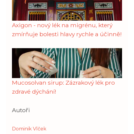
Axigon - nový lék na migrénu, který
zmírňuje bolesti hlavy rychle a účinně!
Mucosolvan sirup: Zázrakový lék pro
zdravé dýchání!
Autoři
Dominik Vlček