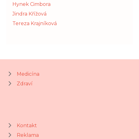
Hynek Cimbora
Jindra Křížová
Tereza Krajníková
Medicína
Zdraví
Kontakt
Reklama