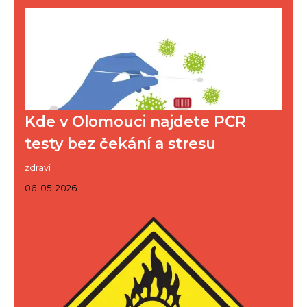
Kde v Olomouci najdete PCR
testy bez čekání a stresu
zdraví
06. 05. 2026