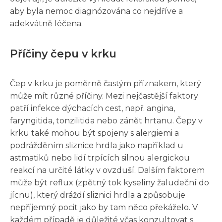
aby byla nemoc diagnózována co nejdříve a
adekvátně léčena.
Příčiny čepu v krku
Čep v krku je poměrně častým příznakem, který
může mít různé příčiny. Mezi nejčastější faktory
patří infekce dýchacích cest, např. angina,
faryngitida, tonzilitida nebo zánět hrtanu. Čepy v
krku také mohou být spojeny s alergiemi a
podrážděním sliznice hrdla jako například u
astmatiků nebo lidí trpících silnou alergickou
reakcí na určité látky v ovzduší. Dalším faktorem
může být reflux (zpětný tok kyseliny žaludeční do
jícnu), který dráždí sliznici hrdla a způsobuje
nepříjemný pocit jako by tam něco překáželo. V
každém případě je důležité včas konzultovat s