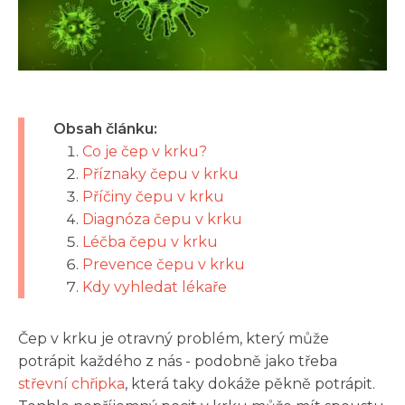
Obsah článku:
Co je čep v krku?
Příznaky čepu v krku
Příčiny čepu v krku
Diagnóza čepu v krku
Léčba čepu v krku
Prevence čepu v krku
Kdy vyhledat lékaře
Čep v krku je otravný problém, který může
potrápit každého z nás - podobně jako třeba
střevní chřipka
, která taky dokáže pěkně potrápit.