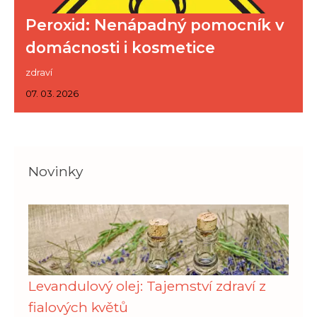
Peroxid: Nenápadný pomocník v
domácnosti i kosmetice
zdraví
07. 03. 2026
Novinky
Levandulový olej: Tajemství zdraví z
fialových květů