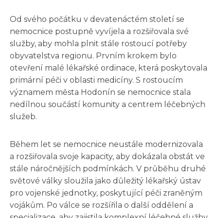
Od svého počátku v devatenáctém století se
nemocnice postupně vyvíjela a rozšiřovala své
služby, aby mohla plnit stále rostoucí potřeby
obyvatelstva regionu. Prvním krokem bylo
otevření malé lékařské ordinace, která poskytovala
primární péči v oblasti medicíny. S rostoucím
významem města Hodonín se nemocnice stala
nedílnou součástí komunity a centrem léčebných
služeb.
Během let se nemocnice neustále modernizovala
a rozšiřovala svoje kapacity, aby dokázala obstát ve
stále náročnějších podmínkách. V průběhu druhé
světové války sloužila jako důležitý lékařský ústav
pro vojenské jednotky, poskytující péči zraněným
vojákům. Po válce se rozšířila o další oddělení a
specializace, aby zajistila komplexní léčebné služby