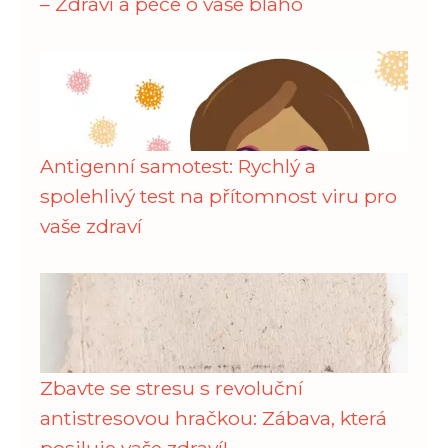
– Zdraví a péče o vaše blaho
Antigenní samotest: Rychlý a
spolehlivý test na přítomnost viru pro
vaše zdraví
Zbavte se stresu s revoluční
antistresovou hračkou: Zábava, která
posiluje vaše zdraví!