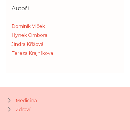
Autoři
Dominik Vlček
Hynek Cimbora
Jindra Křížová
Tereza Krajníková
Medicína
Zdraví