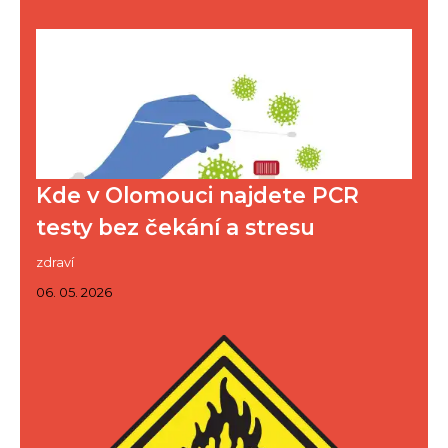
Kde v Olomouci najdete PCR
testy bez čekání a stresu
zdraví
06. 05. 2026