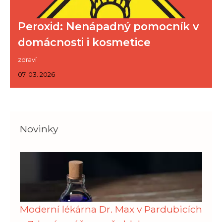
Peroxid: Nenápadný pomocník v
domácnosti i kosmetice
zdraví
07. 03. 2026
Novinky
Moderní lékárna Dr. Max v Pardubicích