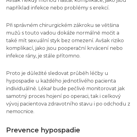
Avšak někdy mohou nastat komplikace, jako jsou
například infekce nebo problémy s erekcí.
Při správném chirurgickém zákroku se většina
mužů s touto vadou dokáže normálně močit a
také mít sexuální styk bez omezení. Avšak riziko
komplikací, jako jsou pooperační krvácení nebo
infekce rány, je stále přítomno.
Proto je důležité sledovat průběh léčby u
hypospadie u každého jednotlivého pacienta
individuálně. Lékař bude pečlivě monitorovat jak
samotný proces hojení po operaci, tak i celkový
vývoj pacientova zdravotního stavu i po odchodu z
nemocnice.
Prevence hypospadie