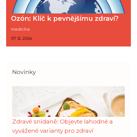
Ozón: Klíč k pevnějšímu zdraví?
medicína
07. 12. 2024
Novinky
Zdravé snídaně: Objevte lahodné a
vyvážené varianty pro zdraví