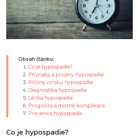
Obsah článku:
Co je hypospadie?
Příznaky a projevy hypospadie
Příčiny vzniku hypospadie
Diagnostika hypospadie
Léčba hypospadie
Prognóza a možné komplikace
Prevence hypospadie
Co je hypospadie?