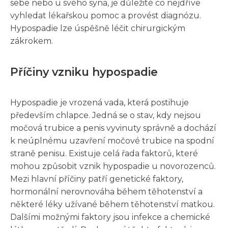
sebe nebo u svého syna, je důležité co nejdříve
vyhledat lékařskou pomoc a provést diagnózu.
Hypospadie lze úspěšně léčit chirurgickým
zákrokem.
Příčiny vzniku hypospadie
Hypospadie je vrozená vada, která postihuje
především chlapce. Jedná se o stav, kdy nejsou
močová trubice a penis vyvinuty správně a dochází
k neúplnému uzavření močové trubice na spodní
straně penisu. Existuje celá řada faktorů, které
mohou způsobit vznik hypospadie u novorozenců.
Mezi hlavní příčiny patří genetické faktory,
hormonální nerovnováha během těhotenství a
některé léky užívané během těhotenství matkou.
Dalšími možnými faktory jsou infekce a chemické