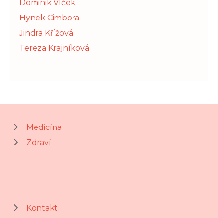
Dominik Vlček
Hynek Cimbora
Jindra Křížová
Tereza Krajníková
Medicína
Zdraví
Kontakt