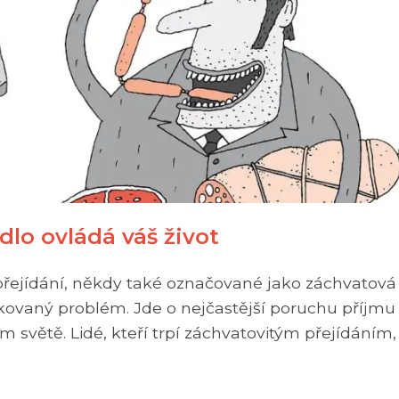
ídlo ovládá váš život
 přejídání, někdy také označované jako záchvatová
kovaný problém. Jde o nejčastější poruchu příjmu
ém světě. Lidé, kteří trpí záchvatovitým přejídáním,