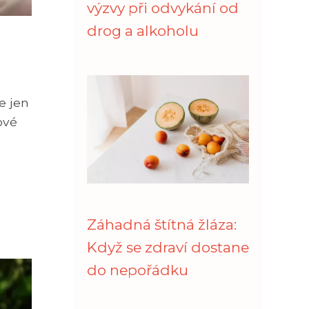
výzvy při odvykání od
drog a alkoholu
e jen
ové
Záhadná štítná žláza:
Když se zdraví dostane
do nepořádku