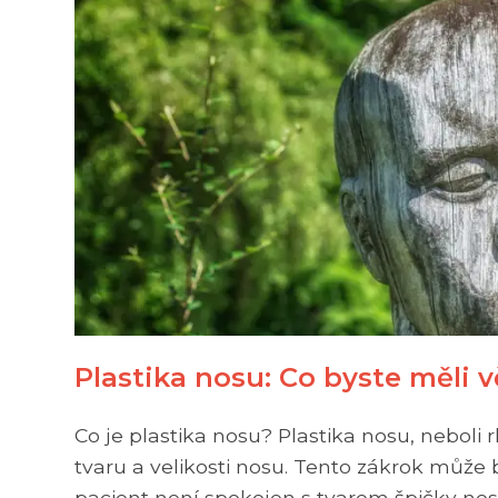
Plastika nosu: Co byste měli 
Co je plastika nosu? Plastika nosu, neboli r
tvaru a velikosti nosu. Tento zákrok může
pacient není spokojen s tvarem špičky nosu