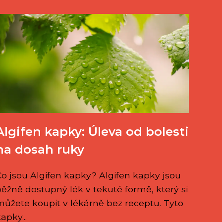
Algifen kapky: Úleva od bolesti
na dosah ruky
Co jsou Algifen kapky? Algifen kapky jsou
běžně dostupný lék v tekuté formě, který si
můžete koupit v lékárně bez receptu. Tyto
apky...