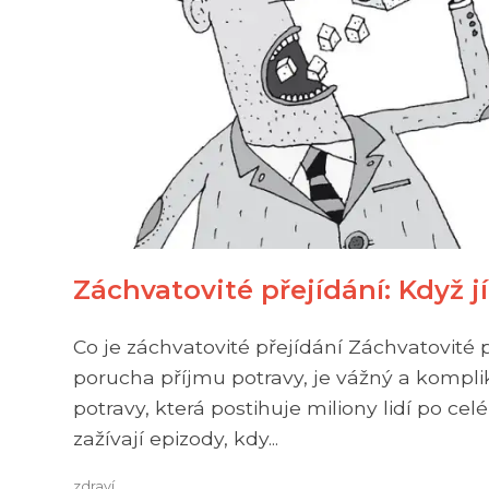
Záchvatovité přejídání: Když j
Co je záchvatovité přejídání Záchvatovité
porucha příjmu potravy, je vážný a kompli
potravy, která postihuje miliony lidí po cel
zažívají epizody, kdy...
zdraví