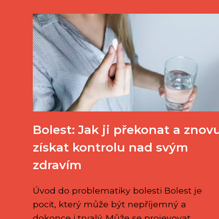
Bolest: Jak ji překonat a znov
získat kontrolu nad svým
zdravím
Úvod do problematiky bolesti Bolest je
pocit, který může být nepříjemný a
dokonce i trvalý. Může se projevovat