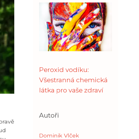
Peroxid vodíku:
Všestranná chemická
látka pro vaše zdraví
Autoři
úpravě
kud
Dominik Vlček
su.