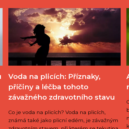
u
Voda na plicích: Příznaky,
příčiny a léčba tohoto
závažného zdravotního stavu
Co je voda na plicích? Voda na plicích,
známá také jako plicní edém, je závažným
k
zdravotním stavem, při kterém se tekutina