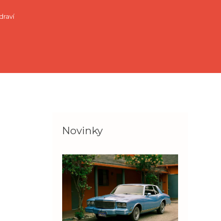
draví
Novinky