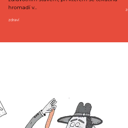
hromadí v...
z
zdraví