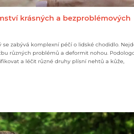
emství krásných a bezproblémových
rý se zabývá komplexní péčí o lidské chodidlo. Nejd
léčbu různých problémů a deformit nohou. Podolog
ifikovat a léčit různé druhy plísní nehtů a kůže,