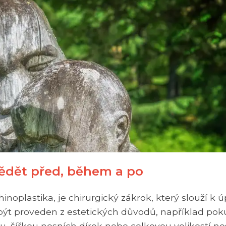
vědět před, během a po
hinoplastika, je chirurgický zákrok, který slouží k 
 být proveden z estetických důvodů, například po
, šířkou nosních dírek nebo celkovou velikostí no