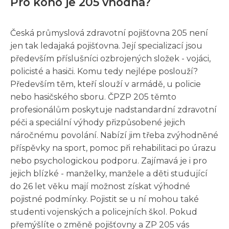
Pro koho je 205 vhodná?
Česká průmyslová zdravotní pojišťovna 205 není
jen tak ledajaká pojišťovna. Její specializací jsou
především příslušníci ozbrojených složek - vojáci,
policisté a hasiči. Komu tedy nejlépe poslouží?
Především těm, kteří slouží v armádě, u policie
nebo hasičského sboru. ČPZP 205 těmto
profesionálům poskytuje nadstandardní zdravotní
péči a speciální výhody přizpůsobené jejich
náročnému povolání. Nabízí jim třeba zvýhodněné
příspěvky na sport, pomoc při rehabilitaci po úrazu
nebo psychologickou podporu. Zajímavá je i pro
jejich blízké - manželky, manžele a děti studující
do 26 let věku mají možnost získat výhodné
pojistné podmínky. Pojistit se u ní mohou také
studenti vojenských a policejních škol. Pokud
přemýšlíte o změně pojišťovny a ZP 205 vás