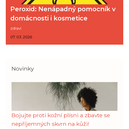
Peroxid: Nenápadný pomocník v
domácnosti i kosmetice
zdraví
07. 03. 2026
Novinky
Bojujte proti kožní plísni a zbavte se
nepříjemných skvrn na kůži!