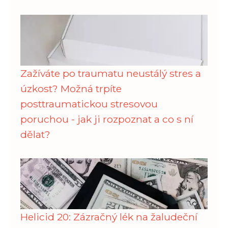
Zažíváte po traumatu neustálý stres a
úzkost? Možná trpíte
posttraumatickou stresovou
poruchou - jak ji rozpoznat a co s ní
dělat?
Helicid 20: Zázračný lék na žaludeční