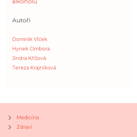
alkoholu
Autoři
Dominik Vlček
Hynek Cimbora
Jindra Křížová
Tereza Krajníková
Medicína
Zdraví