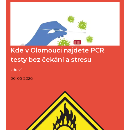
Kde v Olomouci najdete PCR
testy bez čekání a stresu
zdraví
06. 05. 2026