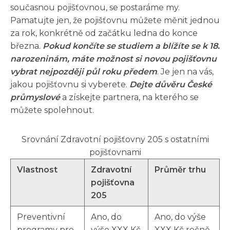
současnou pojišťovnou, se postaráme my.
Pamatujte jen, že pojišťovnu můžete měnit jednou
za rok, konkrétně od začátku ledna do konce
března.
Pokud končíte se studiem a blížíte se k 18.
narozeninám, máte možnost si novou pojišťovnu
vybrat nejpozději půl roku předem
. Je jen na vás,
jakou pojišťovnu si vyberete.
Dejte důvěru České
průmyslové
a získejte partnera, na kterého se
můžete spolehnout.
Srovnání Zdravotní pojišťovny 205 s ostatními
pojišťovnami
Vlastnost
Zdravotní
Průměr trhu
pojišťovna
205
Preventivní
Ano, do
Ano, do výše
programy pro
výše XXX Kč
XXX Kč ročně