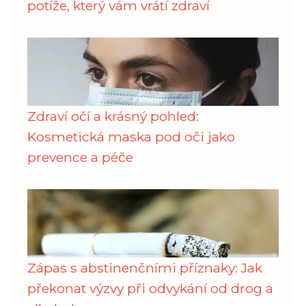
potíže, který vám vrátí zdraví
Zdraví očí a krásný pohled:
Kosmetická maska pod oči jako
prevence a péče
Zápas s abstinenčními příznaky: Jak
překonat výzvy při odvykání od drog a