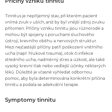
Příčiny vzniku tinnitu
Tinnitus je nepříjemný stav, při kterém pacient
vnímá zvuk v uších, aniž by byl vnější zdroj zvuku
přítomen. Příčiny vzniku tinnitu jsou různorodé a
mohou být spojeny s poruchami sluchového
ústrojí, krevního oběhu a nervových struktur.
Mezi nejčastější příčiny patří poškození vnitřního
ucha (např. hlukové trauma), otok či infekce
středního ucha, nadměrný stres a úzkost, ale také
vysoký krevní tlak nebo vedlejší účinky některých
léků. Důležité je včasně vyhledat odbornou
pomoc, aby byla determinována konkrétní příčina
tinnitu a podala se adekvátní terapie.
Symptomy tinnitu