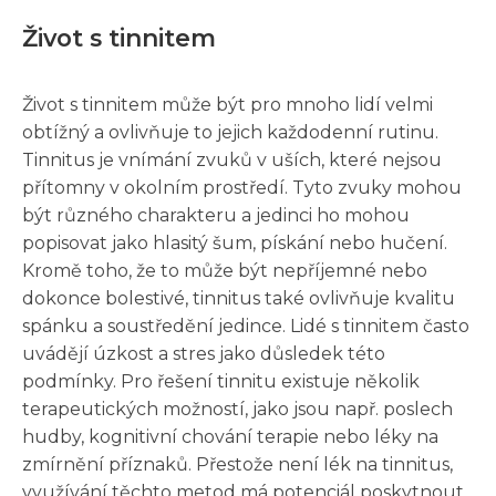
Život s tinnitem
Život s tinnitem může být pro mnoho lidí velmi
obtížný a ovlivňuje to jejich každodenní rutinu.
Tinnitus je vnímání zvuků v uších, které nejsou
přítomny v okolním prostředí. Tyto zvuky mohou
být různého charakteru a jedinci ho mohou
popisovat jako hlasitý šum, pískání nebo hučení.
Kromě toho, že to může být nepříjemné nebo
dokonce bolestivé, tinnitus také ovlivňuje kvalitu
spánku a soustředění jedince. Lidé s tinnitem často
uvádějí úzkost a stres jako důsledek této
podmínky. Pro řešení tinnitu existuje několik
terapeutických možností, jako jsou např. poslech
hudby, kognitivní chování terapie nebo léky na
zmírnění příznaků. Přestože není lék na tinnitus,
využívání těchto metod má potenciál poskytnout