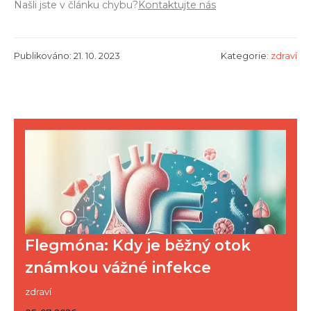
Našli jste v článku chybu?
Kontaktujte nás
Publikováno: 21. 10. 2023
Kategorie:
zdraví
Flegmóna: Kdy je běžný otok
známkou vážné infekce
zdraví