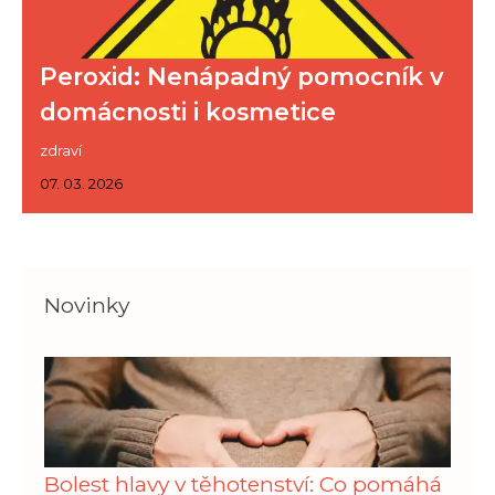
Peroxid: Nenápadný pomocník v
domácnosti i kosmetice
zdraví
07. 03. 2026
Novinky
Bolest hlavy v těhotenství: Co pomáhá