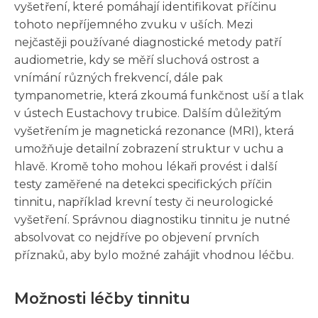
vyšetření, které pomáhají identifikovat příčinu
tohoto nepříjemného zvuku v uších. Mezi
nejčastěji používané diagnostické metody patří
audiometrie, kdy se měří sluchová ostrost a
vnímání různých frekvencí, dále pak
tympanometrie, která zkoumá funkčnost uší a tlak
v ústech Eustachovy trubice. Dalším důležitým
vyšetřením je magnetická rezonance (MRI), která
umožňuje detailní zobrazení struktur v uchu a
hlavě. Kromě toho mohou lékaři provést i další
testy zaměřené na detekci specifických příčin
tinnitu, například krevní testy či neurologické
vyšetření. Správnou diagnostiku tinnitu je nutné
absolvovat co nejdříve po objevení prvních
příznaků, aby bylo možné zahájit vhodnou léčbu.
Možnosti léčby tinnitu