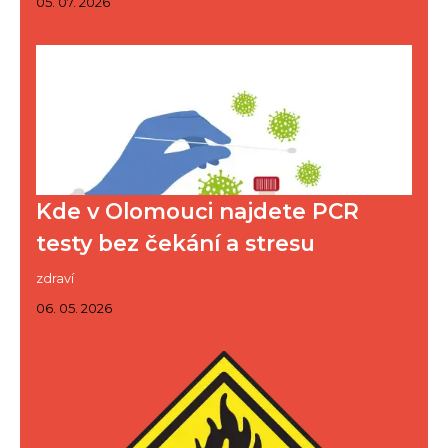
05. 07. 2026
Kde v Olomouci najdete PCR
testy bez čekání a stresu
zdraví
06. 05. 2026