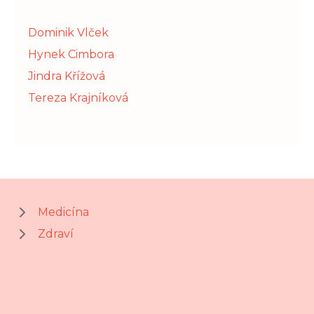
Dominik Vlček
Hynek Cimbora
Jindra Křížová
Tereza Krajníková
Medicína
Zdraví