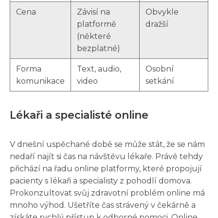
Cena
Závisí na
Obvykle
platformě
dražší
(některé
bezplatné)
Forma
Text, audio,
Osobní
komunikace
video
setkání
Lékaři a specialisté online
V dnešní uspěchané době se může stát, že se nám
nedaří najít si čas na návštěvu lékaře. Právě tehdy
přichází na řadu online platformy, které propojují
pacienty s lékaři a specialisty z pohodlí domova.
Prokonzultovat svůj zdravotní problém online má
mnoho výhod. Ušetříte čas strávený v čekárně a
získáte rychlý přístup k odborné pomoci. Online