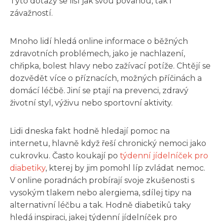
Tyto dotazy se liší jak svou povahou, tak i
závažností.
Mnoho lidí hledá online informace o běžných
zdravotních problémech, jako je nachlazení,
chřipka, bolest hlavy nebo zažívací potíže. Chtějí se
dozvědět více o příznacích, možných příčinách a
domácí léčbě. Jiní se ptají na prevenci, zdravý
životní styl, výživu nebo sportovní aktivity.
Lidi dneska fakt hodně hledají pomoc na
internetu, hlavně když řeší chronický nemoci jako
cukrovku. Často koukají po
týdenní jídelníček pro
diabetiky
, kterej by jim pomohl líp zvládat nemoc.
V online poradnách probírají svoje zkušenosti s
vysokým tlakem nebo alergiema, sdílej tipy na
alternativní léčbu a tak. Hodně diabetiků taky
hledá inspiraci, jakej týdenní jídelníček pro