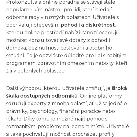
Prokonzulta a online poradna se stávají stále
populárnějšími nástroji pro lidi, kteří hledají
odborné rady v různých oblastech. Uživatelé si
pochvalují především
pohodlí a diskrétnost
,
kterou online prostředí nabízí. Mnozí oceňují
možnost konzultovat své dotazy z pohodlí
domova, bez nutnosti cestování a osobního
setkání. To je obzvláště důležité pro lidi s nabitým
programem, zdravotním omezením nebo ty, kteří
žijí v odlehlých oblastech.
Další výhodou, kterou uživatelé zmiňují, je
široká
škála dostupných odborníků
. Online platformy
sdružují experty z mnoha oblastí, ať už se jedná o
právníky, psychology, finanční poradce nebo
lékaře. Díky tomu je možné najít pomoc s
rozmanitými problémy na jednom místě. Uživatelé
si také pochvalují možnost procházet profily