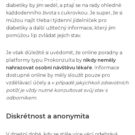
diabetiky by jim seděl, a ptají se na rady ohledně
každodenního života s cukrovkou. Je super, že si
můžou najít třeba i týdenní jídelníček pro
diabetiky a další užitečný informace, který jim
pomůžou líp zvládat jejich stav.
Je však důležité si uvědomit, že online poradny a
platformy typu Prokonzulta by
nikdy neměly
nahrazovat osobní návštěvu lékaře
. Informace
dostupné online by měly sloužit pouze pro
vzdělávací účely a
v případě jakýchkoli zdravotních
potíží je vždy nutné konzultovat svůj stav s
odborníkem
.
Diskrétnost a anonymita
V dnešní době, kdy se stále více věcí odehrává