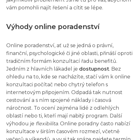
vám pomohli najít řešení a cítit se lépe.
Výhody online poradenství
Online poradenství, ať už se jedná o právní,
finanční, psychologické či jiné oblasti, přináší oproti
tradičním formám konzultací řadu benefitů.
Jedním z hlavních lákadel je
dostupnost
. Bez
ohledu na to, kde se nacházíte, stačí vám k online
konzultaci počítač nebo chytrý telefon s
internetovým připojením. Odpadá tak nutnost
cestování a s ním spojené náklady i časová
náročnost. To ocení zejména lidé z odlehlých
oblastí nebo ti, kteří mají nabitý program. Další
výhodou je
flexibilita
. Online poradny často nabízí
konzultace v širším časovém rozmezí, včetně
večerů a víkendů, a vy si tak snáze najdete termín,