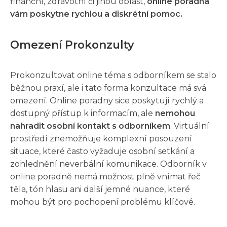
finanční, zdravotní či jinou oblast,
online poradna
vám poskytne rychlou a diskrétní pomoc.
Omezení Prokonzulty
Prokonzultovat online téma s odborníkem se stalo
běžnou praxí, ale i tato forma konzultace má svá
omezení. Online poradny sice poskytují rychlý a
dostupný přístup k informacím, ale
nemohou
nahradit osobní kontakt s odborníkem
. Virtuální
prostředí znemožňuje komplexní posouzení
situace, které často vyžaduje osobní setkání a
zohlednění neverbální komunikace. Odborník v
online poradně nemá možnost plně vnímat řeč
těla, tón hlasu ani další jemné nuance, které
mohou být pro pochopení problému klíčové.