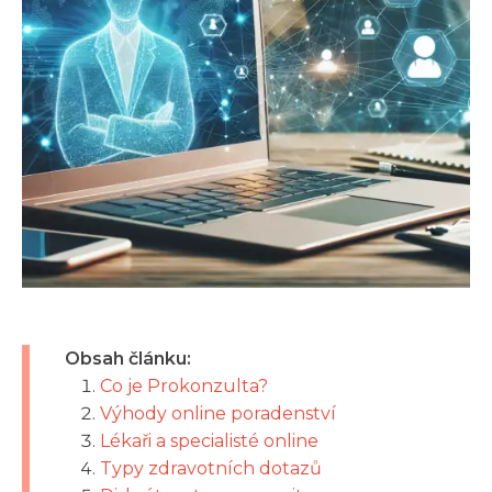
Obsah článku:
Co je Prokonzulta?
Výhody online poradenství
Lékaři a specialisté online
Typy zdravotních dotazů