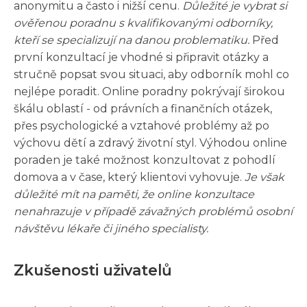
anonymitu a často i nižší cenu.
Důležité je vybrat si
ověřenou poradnu s kvalifikovanými odborníky,
kteří se specializují na danou problematiku.
Před
první konzultací je vhodné si připravit otázky a
stručně popsat svou situaci, aby odborník mohl co
nejlépe poradit. Online poradny pokrývají širokou
škálu oblastí - od právních a finančních otázek,
přes psychologické a vztahové problémy až po
výchovu dětí a zdravý životní styl. Výhodou online
poraden je také možnost konzultovat z pohodlí
domova a v čase, který klientovi vyhovuje.
Je však
důležité mít na paměti, že online konzultace
nenahrazuje v případě závažných problémů osobní
návštěvu lékaře či jiného specialisty.
Zkušenosti uživatelů