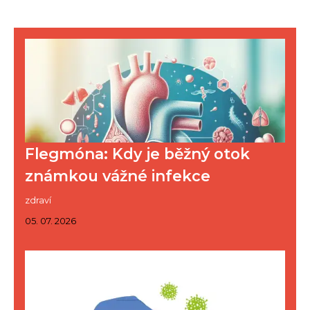
Flegmóna: Kdy je běžný otok
známkou vážné infekce
zdraví
05. 07. 2026