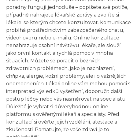
poradny fungují jednoduše – popíšete své potíže,
případně nahrajete lékařské zprávy a zvolíte si
lékaře, se kterým chcete konzultovat. Komunikace
probíhá prostřednictvím zabezpečeného chatu,
videohovoru nebo e-mailu. Online konzultace
nenahrazuje osobní návštěvu lékaře, ale slouží
jako první kontakt a rychlá pomoc v mnoha
situacích. Můžete se poradit o běžných
zdravotních problémech, jako je nachlazení,
chřipka, alergie, kožní problémy, ale i o vážnějších
onemocněních. Lékaři online vám mohou pomoci s
interpretací výsledků vyšetření, doporučit další
postup léčby nebo vás nasměrovat na specialistu.
Důležité je vybrat si důvěryhodnou online
platformu s ověřenými lékaři a specialisty. Před
konzultací si ověřte jejich vzdělání, atestace a
zkušenosti. Pamatujte, že vaše zdraví je to