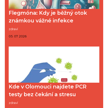
Flegmóna: Kdy je běžný otok
známkou vážné infekce
zdraví
05. 07. 2026
Kde v Olomouci najdete PCR
testy bez čekání a stresu
zdraví