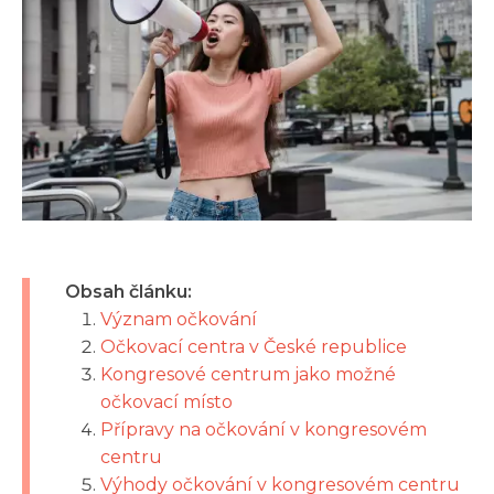
Obsah článku:
Význam očkování
Očkovací centra v České republice
Kongresové centrum jako možné
očkovací místo
Přípravy na očkování v kongresovém
centru
Výhody očkování v kongresovém centru