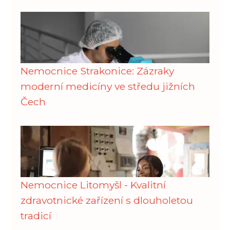
Nemocnice Strakonice: Zázraky
moderní medicíny ve středu jižních
Čech
Nemocnice Litomyšl - Kvalitní
zdravotnické zařízení s dlouholetou
tradicí