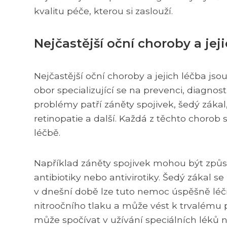
kvalitu péče, kterou si zaslouží.
Nejčastější oční choroby a jej
Nejčastější oční choroby a jejich léčba j
obor specializující se na prevenci, diagno
problémy patří záněty spojivek, šedý záka
retinopatie a další. Každá z těchto chorob 
léčbě.
Například záněty spojivek mohou být způso
antibiotiky nebo antivirotiky. Šedý zákal s
v dnešní době lze tuto nemoc úspěšně léč
nitroočního tlaku a může vést k trvalému
může spočívat v užívání speciálních léků ne