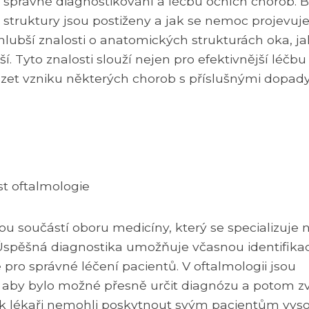
právné diagnostikování a léčbu očních chorob. 
 struktury jsou postiženy a jak se nemoc projevuje
 hlubší znalosti o anatomických strukturách oka, j
í. Tyto znalosti slouží nejen pro efektivnější léčbu
zet vzniku některých chorob s příslušnými dopad
st oftalmologie
u součástí oboru medicíny, který se specializuje 
Úspěšná diagnostika umožňuje včasnou identifikac
ro správné léčení pacientů. V oftalmologii jsou
aby bylo možné přesně určit diagnózu a potom zv
však lékaři nemohli poskytnout svým pacientům vys