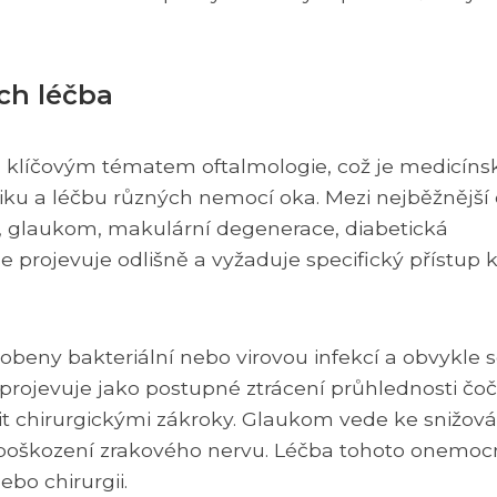
ich léčba
sou klíčovým tématem oftalmologie, což je medicíns
stiku a léčbu různých nemocí oka. Mezi nejběžnější
l, glaukom, makulární degenerace, diabetická
se projevuje odlišně a vyžaduje specifický přístup 
beny bakteriální nebo virovou infekcí a obvykle s
e projevuje jako postupné ztrácení průhlednosti čo
it chirurgickými zákroky. Glaukom vede ke snižová
 poškození zrakového nervu. Léčba tohoto onemoc
bo chirurgii.