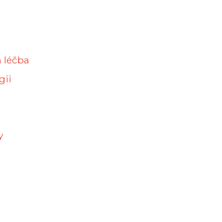
h léčba
gii
y