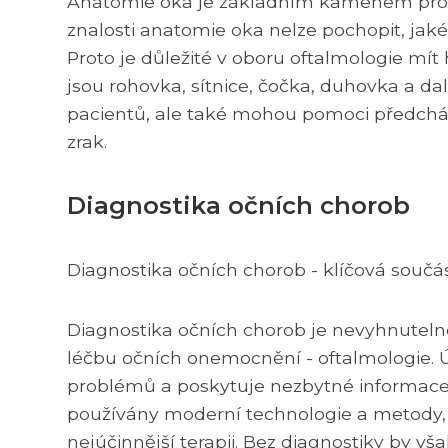
Anatomie oka je základním kamenem pro s
znalosti anatomie oka nelze pochopit, jaké
Proto je důležité v oboru oftalmologie mít
jsou rohovka, sítnice, čočka, duhovka a dalš
pacientů, ale také mohou pomoci předchá
zrak.
Diagnostika očních chorob
Diagnostika očních chorob - klíčová součá
Diagnostika očních chorob je nevyhnutelno
léčbu očních onemocnění - oftalmologie. 
problémů a poskytuje nezbytné informace p
používány moderní technologie a metody, 
nejúčinnější terapii. Bez diagnostiky by 