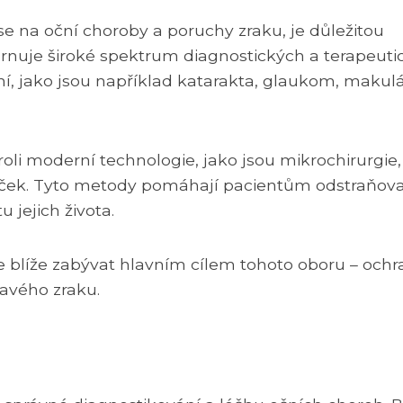
 se na oční choroby a poruchy zraku, je důležitou
ahrnuje široké spektrum diagnostických a terapeut
, jako jsou například katarakta, glaukom, makulá
 roli moderní technologie, jako jsou mikrochirurgie,
čoček. Tyto metody pomáhají pacientům odstraňov
 jejich života.
 blíže zabývat hlavním cílem tohoto oboru – och
avého zraku.