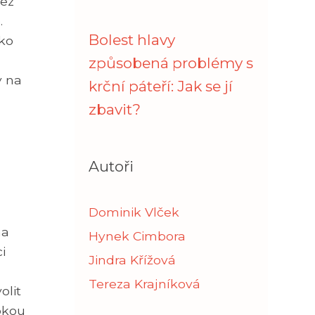
Bez
.
Bolest hlavy
ako
způsobená problémy s
y na
krční páteří: Jak se jí
zbavit?
Autoři
Dominik Vlček
na
Hynek Cimbora
i
Jindra Křížová
Tereza Krajníková
olit
okou