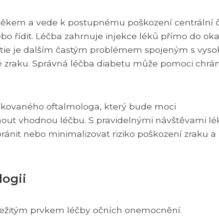
věkem a vede k postupnému poškození centrální č
ebo řídit. Léčba zahrnuje injekce léků přímo do ok
opatie je dalším častým problémem spojeným s vys
tě zraku. Správná léčba diabetu může pomoci chrán
fikovaného oftalmologa, který bude moci
nout vhodnou léčbu. S pravidelnými návštěvami lé
ánit nebo minimalizovat riziko poškození zraku a
logii
důležitým prvkem léčby očních onemocnění.