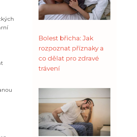
ických
rní
Bolest břicha: Jak
rozpoznat příznaky a
co dělat pro zdravé
at
trávení
ranou