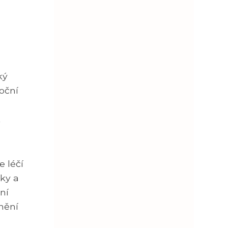
ký
 oční
k
e léčí
čky a
ní
nění