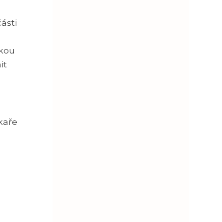
ásti
a
okou
it
kaře