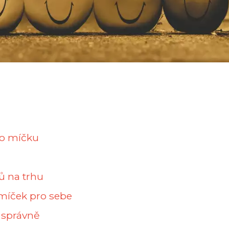
ho míčku
ů na trhu
 míček pro sebe
k správně