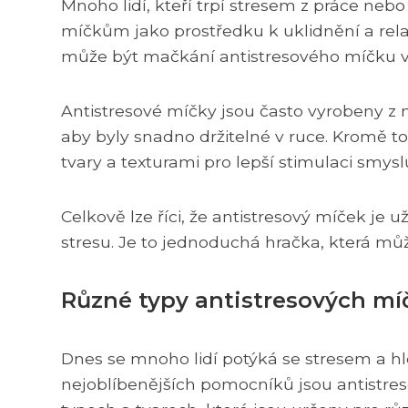
Mnoho lidí, kteří trpí stresem z práce neb
míčkům jako prostředku k uklidnění a rela
může být mačkání antistresového míčku v
Antistresové míčky jsou často vyrobeny z 
aby byly snadno držitelné v ruce. Kromě to
tvary a texturami pro lepší stimulaci smysl
Celkově lze říci, že antistresový míček je
stresu. Je to jednoduchá hračka, která m
Různé typy antistresových mí
Dnes se mnoho lidí potýká se stresem a hle
nejoblíbenějších pomocníků jsou antistre