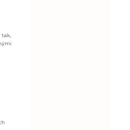
 tak,
znými
ch