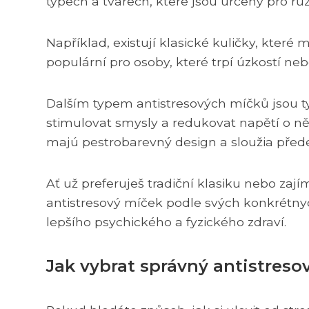
typech a tvarech, které jsou určeny pro rů
Například, existují klasické kuličky, které 
populární pro osoby, které trpí úzkostí ne
Dalším typem antistresových míčků jsou ty
stimulovat smysly a redukovat napětí o ně
majú pestrobarevný design a sloužia před
Ať už preferuješ tradiční klasiku nebo zaj
antistresový míček podle svých konkrétnych
lepšího psychického a fyzického zdraví.
Jak vybrat správný antistreso