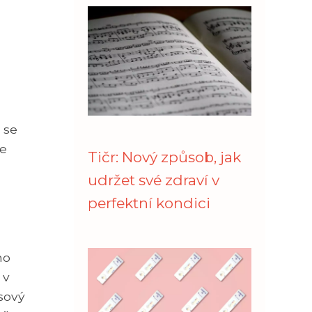
 se
me
Tičr: Nový způsob, jak
udržet své zdraví v
perfektní kondici
ho
 v
sový