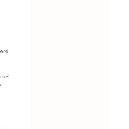
teré
jdeš
o