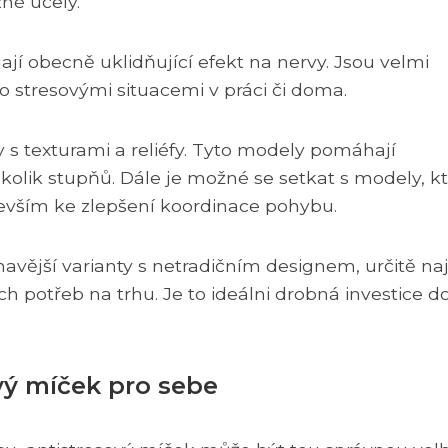
zné účely.
mají obecně uklidňující efekt na nervy. Jsou velmi
bo stresovými situacemi v práci či doma.
 s texturami a reliéfy. Tyto modely pomáhají
kolik stupňů. Dále je možné se setkat s modely, k
evším ke zlepšení koordinace pohybu.
ímavější varianty s netradičním designem, určitě na
 potřeb na trhu. Je to ideálni drobná investice d
vý míček pro sebe