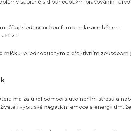
 problémy spojené s dlouhodobým pracováním před
k umožňuje jednoduchou formu relaxace během
ktivit.
vého míčku je jednoduchým a efektivním způsobem 
ek
která má za úkol pomoci s uvolněním stresu a napě
vateli vybít své negativní emoce a energii tím, ž