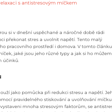
 relaxaci s antistresovým míčkem
erou si v dnešní uspěchané a náročné době rádi
 překonat stres a uvolnit napětí. Tento malý
ho pracovního prostředí i domova. V tomto článku
míček, jaké jsou jeho různé typy a jak si ho může
 účinků.
u
louží jako pomůcka při redukci stresu a napětí. Je
pomocí pravidelného stiskování a uvolňování míčku
e vystaveni mnoha stresovým faktorům, se antistre