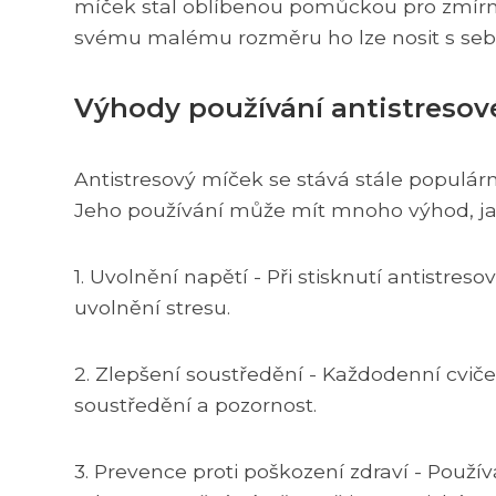
míček stal oblíbenou pomůckou pro zmírněn
svému malému rozměru ho lze nosit s sebou
Výhody používání antistreso
Antistresový míček se stává stále populárn
Jeho používání může mít mnoho výhod, ja
1. Uvolnění napětí - Při stisknutí antistr
uvolnění stresu.
2. Zlepšení soustředění - Každodenní cvi
soustředění a pozornost.
3. Prevence proti poškození zdraví - Použ