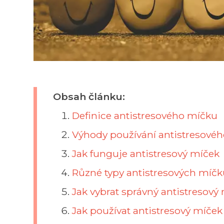
Obsah článku:
Definice antistresového míčku
Výhody používání antistresové
Jak funguje antistresový míček
Různé typy antistresových míčk
Jak vybrat správný antistresový
Jak používat antistresový míče