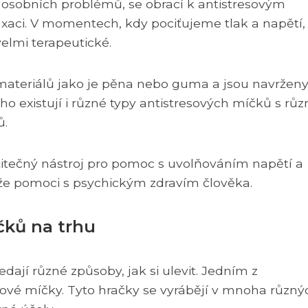
o osobních problémů, se obrací k antistresovým
xaci. V momentech, kdy pociťujeme tlak a napětí,
elmi terapeutické.
materiálů jako je pěna nebo guma a jsou navrženy
ho existují i různé typy antistresových míčků s rů
ů.
 užitečný nástroj pro pomoc s uvolňováním napětí a
ůže pomoci s psychickým zdravím člověka.
čků na trhu
dají různé způsoby, jak si ulevit. Jedním z
sové míčky. Tyto hračky se vyrábějí v mnoha různý