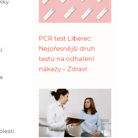
Díky
PCR test Liberec:
Nejpřesnější druh
í.
testu na odhalení
nákazy – Zdraví
 a
lesti