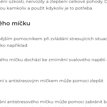
í úzkosti, nervozity a zlepšení celkové pohody. 
 kamkoliv a použít kdykoliv je to potřeba.
vého míčku
ějším pomocníkem při zvládání stresujících situac
ko například:
esového míčku dochází ke zmírnění svalového napětí
čení s antistresovým míčkem může pomoci zlepšit
ívání antistresového míčku může pomoci zabránit bo