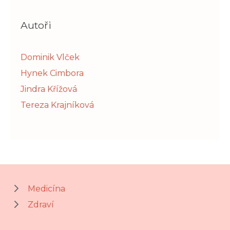
Autoři
Dominik Vlček
Hynek Cimbora
Jindra Křížová
Tereza Krajníková
Medicína
Zdraví