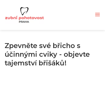
Zpevněte své břicho s
účinnými cviky - objevte
tajemství břišáků!