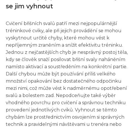
se jim vyhnout
Cvičení břišních svalů patří mezi nejpopulárnější
tréninkové cviky, ale při jejich provádění se mohou
vyskytnout určité chyby, které mohou vést k
nepříjemným zraněním a snížit efektivitu tréninku.
Jednou z nejčastějších chyb je nesprávný postoj těla,
kdy se člověk snaží posilovat břišní svaly naháněním
namísto aktivací a soustředěním na konkrétní partie.
Další chybou může být používání příliš velkého
množství opakování bez dostatečného odpočinku
mezi nimi, což může vést k nadměrnému opotřebení
svalů a bolestem zad. Nepodceňujte také výběr
vhodného povrchu pro cvičení a správnou techniku
provedení jednotlivých cviků. Vyhnout se těmto
chybám lze prostřednictvím osvojením si správných
technik a pravidelnými návštěvami u trenéra nebo