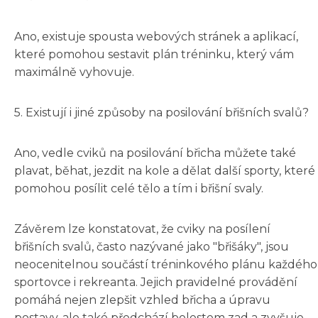
Ano, existuje spousta webových stránek a aplikací,
které pomohou sestavit plán tréninku, který vám
maximálně vyhovuje.
5. Existují i jiné způsoby na posilování břišních svalů?
Ano, vedle cviků na posilování břicha můžete také
plavat, běhat, jezdit na kole a dělat další sporty, které
pomohou posílit celé tělo a tím i břišní svaly.
Závěrem lze konstatovat, že cviky na posílení
břišních svalů, často nazývané jako "břišáky", jsou
neocenitelnou součástí tréninkového plánu každého
sportovce i rekreanta. Jejich pravidelné provádění
pomáhá nejen zlepšit vzhled břicha a úpravu
postavy, ale také předchází bolestem zad a zvyšuje