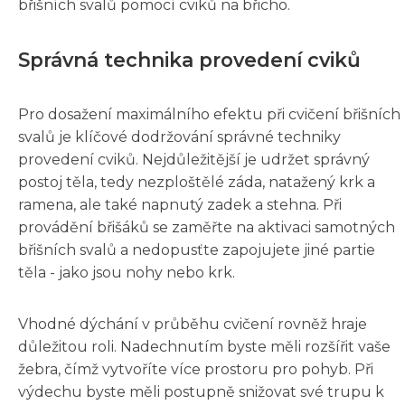
břišních svalů pomocí cviků na břicho.
Správná technika provedení cviků
Pro dosažení maximálního efektu při cvičení břišních
svalů je klíčové dodržování správné techniky
provedení cviků. Nejdůležitější je udržet správný
postoj těla, tedy nezploštělé záda, natažený krk a
ramena, ale také napnutý zadek a stehna. Při
provádění břišáků se zaměřte na aktivaci samotných
břišních svalů a nedopusťte zapojujete jiné partie
těla - jako jsou nohy nebo krk.
Vhodné dýchání v průběhu cvičení rovněž hraje
důležitou roli. Nadechnutím byste měli rozšířit vaše
žebra, čímž vytvoříte více prostoru pro pohyb. Při
výdechu byste měli postupně snižovat své trupu k