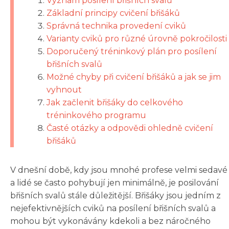
Význam posílení břišních svalů
Základní principy cvičení břišáků
Správná technika provedení cviků
Varianty cviků pro různé úrovně pokročilosti
Doporučený tréninkový plán pro posílení
břišních svalů
Možné chyby při cvičení břišáků a jak se jim
vyhnout
Jak začlenit břišáky do celkového
tréninkového programu
Časté otázky a odpovědi ohledně cvičení
břišáků
V dnešní době, kdy jsou mnohé profese velmi sedavé
a lidé se často pohybují jen minimálně, je posilování
břišních svalů stále důležitější. Břišáky jsou jedním z
nejefektivnějších cviků na posílení břišních svalů a
mohou být vykonávány kdekoli a bez náročného