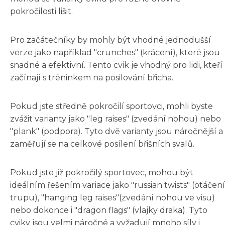
pokročilosti lišit.
Pro začátečníky by mohly být vhodné jednodušší
verze jako například "crunches" (krácení), které jsou
snadné a efektivní. Tento cvik je vhodný pro lidi, kteří
začínají s tréninkem na posilování břicha.
Pokud jste středně pokročilí sportovci, mohli byste
zvážit varianty jako "leg raises" (zvedání nohou) nebo
"plank" (podpora). Tyto dvě varianty jsou náročnější a
zaměřují se na celkové posílení břišních svalů.
Pokud jste již pokročilý sportovec, mohou být
ideálním řešením variace jako "russian twists" (otáčení
trupu), "hanging leg raises"(zvedání nohou ve visu)
nebo dokonce i "dragon flags" (vlajky draka). Tyto
cviky jsou velmi náročné a vyžadují mnoho síly i