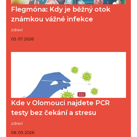
Flegmóna: Kdy je běžný otok
známkou vážné infekce
zdraví
05. 07. 2026
Kde v Olomouci najdete PCR
testy bez čekání a stresu
zdraví
06. 05. 2026