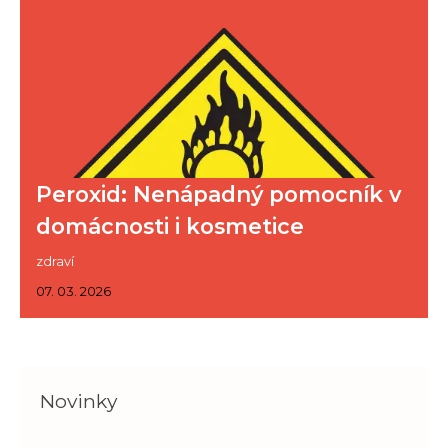
Peroxid: Nenápadný pomocník v
domácnosti i kosmetice
zdraví
07. 03. 2026
Novinky