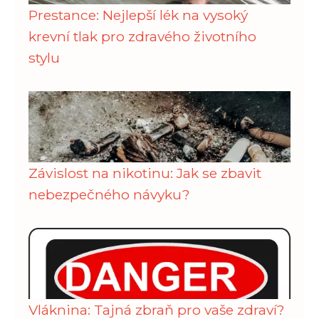
Prestance: Nejlepší lék na vysoký
krevní tlak pro zdravého životního
stylu
Závislost na nikotinu: Jak se zbavit
nebezpečného návyku?
Vláknina: Tajná zbraň pro vaše zdraví?