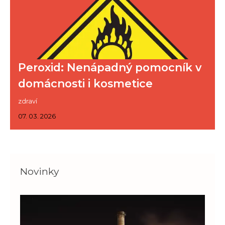
Peroxid: Nenápadný pomocník v
domácnosti i kosmetice
zdraví
07. 03. 2026
Novinky