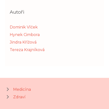
Autoři
Dominik Vlček
Hynek Cimbora
Jindra Křížová
Tereza Krajníková
Medicína
Zdraví