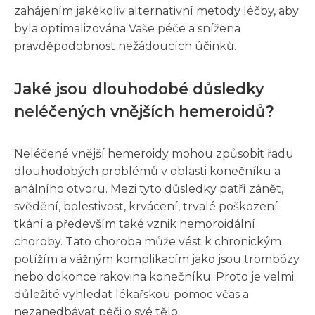
zahájením jakékoliv alternativní metody léčby, aby
byla optimalizována Vaše péče a snížena
pravděpodobnost nežádoucích účinků.
Jaké jsou dlouhodobé důsledky
neléčených vnějších hemeroidů?
Neléčené vnější hemeroidy mohou způsobit řadu
dlouhodobých problémů v oblasti konečníku a
análního otvoru. Mezi tyto důsledky patří zánět,
svědění, bolestivost, krvácení, trvalé poškození
tkání a především také vznik hemoroidální
choroby. Tato choroba může vést k chronickým
potížím a vážným komplikacím jako jsou trombózy
nebo dokonce rakovina konečníku. Proto je velmi
důležité vyhledat lékařskou pomoc včas a
nezanedbávat péči o své tělo.