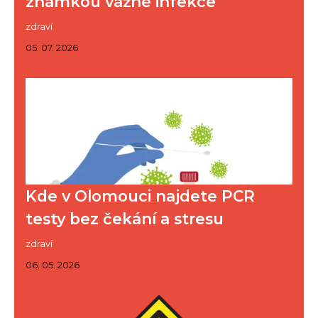
známkou vážné infekce
zdraví
05. 07. 2026
Kde v Olomouci najdete PCR
testy bez čekání a stresu
zdraví
06. 05. 2026