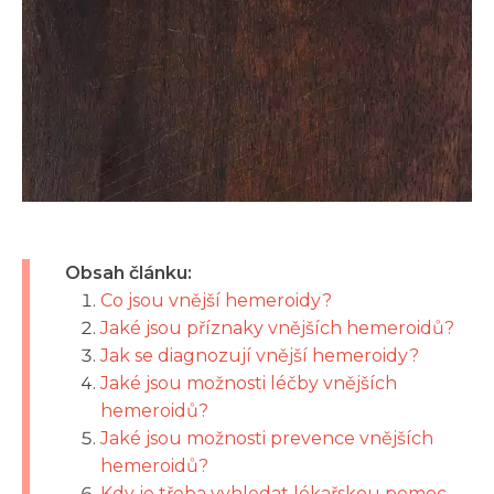
Obsah článku:
Co jsou vnější hemeroidy?
Jaké jsou příznaky vnějších hemeroidů?
Jak se diagnozují vnější hemeroidy?
Jaké jsou možnosti léčby vnějších
hemeroidů?
Jaké jsou možnosti prevence vnějších
hemeroidů?
Kdy je třeba vyhledat lékařskou pomoc