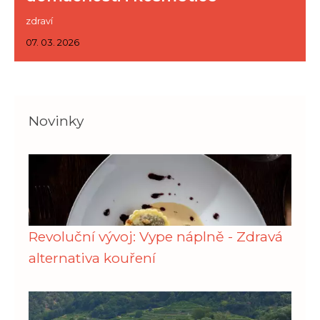
zdraví
07. 03. 2026
Novinky
Revoluční vývoj: Vype náplně - Zdravá
alternativa kouření