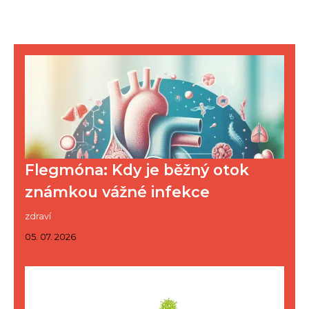
Flegmóna: Kdy je běžný otok
známkou vážné infekce
zdraví
05. 07. 2026