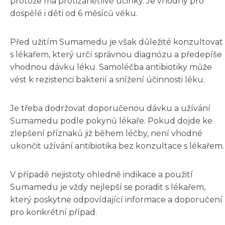
protože má protizánětlivé účinky. Je vhodný pro
dospělé i děti od 6 měsíců věku.
Před užitím Sumamedu je však důležité konzultovat
s lékařem, který určí správnou diagnózu a předepíše
vhodnou dávku léku. Samoléčba antibiotiky může
vést k rezistenci bakterií a snížení účinnosti léku.
Je třeba dodržovat doporučenou dávku a užívání
Sumamedu podle pokynů lékaře. Pokud dojde ke
zlepšení příznaků již během léčby, není vhodné
ukončit užívání antibiotika bez konzultace s lékařem.
V případě nejistoty ohledně indikace a použití
Sumamedu je vždy nejlepší se poradit s lékařem,
který poskytne odpovídající informace a doporučení
pro konkrétní případ.