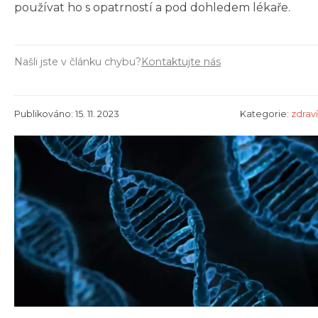
používat ho s opatrností a pod dohledem lékaře.
Našli jste v článku chybu?
Kontaktujte nás
Publikováno: 15. 11. 2023
Kategorie:
zdraví