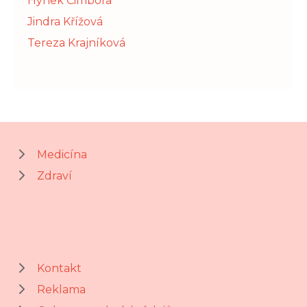
Hynek Cimbora
Jindra Křížová
Tereza Krajníková
Medicína
Zdraví
Kontakt
Reklama