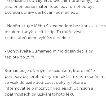
- U pacientů s určitými zdravotními problémy, jako
jsou onemocnění jater nebo ledvin, mohou být
potřeba úpravy dávkování Sumamedu.
- Nepřerušujte léčbu Sumamedem bez konzultace s
lékařem, i když se cítíte líp. To může vést k
nedostatečnému vyléčení infekce.
- Uchovávejte Sumamed mimo dosah dětí a při
teplotě do 25 °C.
Sumamed je účinným antibiotikem, které může
pomoci v boji proti různým infekčním onemocněním.
Je však důležité dodržovat pokyny lékaře a
informovat se o možných vedlejších účincích a
opatrnostech při užívání tohoto léku.