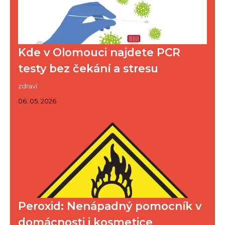
Kde v Olomouci najdete PCR
testy bez čekání a stresu
zdraví
06. 05. 2026
Peroxid: Nenápadný pomocník v
domácnosti i kosmetice