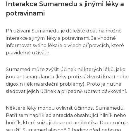
Interakce Sumamedu s jinými léky a
potravinami
Při užívání Sumamedu je důležité dbát na možné
interakce s jinými léky a potravinami. Je vhodné
informovat svého lékaře o všech přípravcích, které
pravidelně užíváte.
Sumamed může zvýšit účinek některých léků, jako
jsou antikoagulancia (léky proti srážlivosti krve) nebo
digoxin (lék na srdeční problémy). Proto je nutné
sledovat jejich účinek a případně upravit dávkování.
Některé léky mohou ovlivnit účinnost Sumamedu.
Patří sem například antacida obsahující hliník nebo
hořčík, které snižují absorpci antibiotika. Doporučuje
se užít Sumamed alespoň 2 hodiny před nebo po