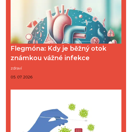
Flegmóna: Kdy je běžný otok
známkou vážné infekce
zdraví
05. 07. 2026