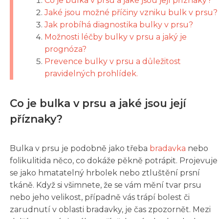
Co je bulka v prsu a jaké jsou její příznaky?
Jaké jsou možné příčiny vzniku bulk v prsu?
Jak probíhá diagnostika bulky v prsu?
Možnosti léčby bulky v prsu a jaký je
prognóza?
Prevence bulky v prsu a důležitost
pravidelných prohlídek.
Co je bulka v prsu a jaké jsou její
příznaky?
Bulka v prsu je podobně jako třeba
bradavka
nebo
folikulitida něco, co dokáže pěkně potrápit. Projevuje
se jako hmatatelný hrbolek nebo ztluštění prsní
tkáně. Když si všimnete, že se vám mění tvar prsu
nebo jeho velikost, případně vás trápí bolest či
zarudnutí v oblasti bradavky, je čas zpozornět. Mezi