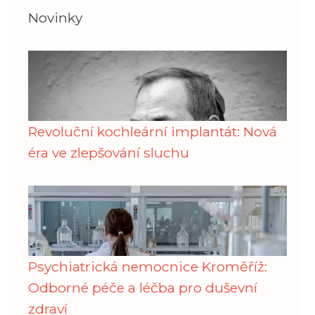
Novinky
Revoluční kochleární implantát: Nová
éra ve zlepšování sluchu
Psychiatrická nemocnice Kroměříž:
Odborné péče a léčba pro duševní
zdraví