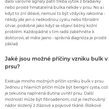
další varovné signály patří třeba výtok z bradavky
nebo prostě hmatatelná bulka někde v prsu. No a i
když to zní děsivě, nemusí to být vždycky rakovina -
někdy jde jen o neškodnou cystu nebo fibroidní
útvar, podobně jako když se objeví běžný kožní
problém. Každopádně s tím radši zaběhněte k
doktorovi, ať máte jasno - správná diagnóza je prostě
základ.
Jaké jsou možné příčiny vzniku bulk v
prsu?
Existuje mnoho možných příčin vzniku bulk v prsu.
Jednou z hlavních příčin může být benigní cysta, což
je tekutina naplněná dutina uvnitř prsu. Další
možností může být fibroadenom, což je nezhoubný
nádor složený z žlázové a pojivové tkáně. Rizikové