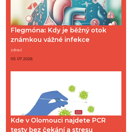
Flegmóna: Kdy je běžný otok
známkou vážné infekce
zdraví
05. 07. 2026
Kde v Olomouci najdete PCR
testy bez čekání a stresu