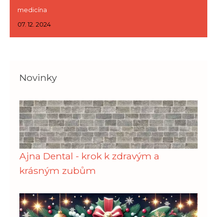
medicína
07. 12. 2024
Novinky
Ajna Dental - krok k zdravým a
krásným zubům