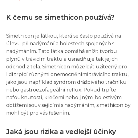
K čemu se simethicon používá?
Simethicon je látkou, která se často používá na
úlevu při nadýmání a bolestech spojených s
nadýmáním. Tato látka pomáhá snížit tvorbu
plynů v trávicím traktu a usnadňuje tak jejich
odchod z těla. Simethicon může být užitečný pro
lidi trpící různými onemocněními trávicího traktu,
jako jsou například syndrom dráždivého tračníku
nebo gastroezofageální reflux. Pokud trpíte
nafouknutostí, křečemi nebo jinými bolestivými
obtížemi souvisejícími s nadýmáním, simethicon by
mohl být pro vás řešením.
Jaká jsou rizika a vedlejší účinky