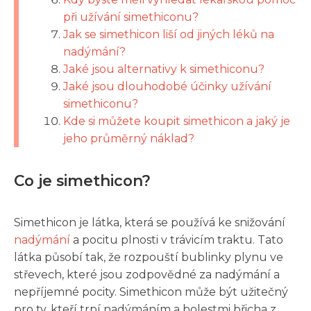
při užívání simethiconu?
Jak se simethicon liší od jiných léků na
nadýmání?
Jaké jsou alternativy k simethiconu?
Jaké jsou dlouhodobé účinky užívání
simethiconu?
Kde si můžete koupit simethicon a jaký je
jeho průměrný náklad?
Co je simethicon?
Simethicon je látka, která se používá ke snižování
nadýmání
a pocitu plnosti v trávicím traktu. Tato
látka působí tak, že rozpouští bublinky plynu ve
střevech, které jsou zodpovědné za nadýmání a
nepříjemné pocity. Simethicon může být užitečný
pro ty, kteří trpí nadýmáním a bolestmi břicha z