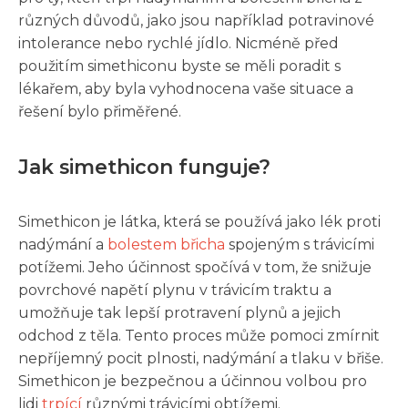
různých důvodů, jako jsou například potravinové
intolerance nebo rychlé jídlo. Nicméně před
použitím simethiconu byste se měli poradit s
lékařem, aby byla vyhodnocena vaše situace a
řešení bylo přiměřené.
Jak simethicon funguje?
Simethicon je látka, která se používá jako lék proti
nadýmání a
bolestem břicha
spojeným s trávicími
potížemi. Jeho účinnost spočívá v tom, že snižuje
povrchové napětí plynu v trávicím traktu a
umožňuje tak lepší protravení plynů a jejich
odchod z těla. Tento proces může pomoci zmírnit
nepříjemný pocit plnosti, nadýmání a tlaku v břiše.
Simethicon je bezpečnou a účinnou volbou pro
lidi
trpící
různými trávicími obtížemi.