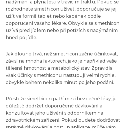
nadýmání a plynatosti v trávicím traktu. Pokud se
rozhodnete simethicon užívat, doporučuje se jej
užít ve formě tablet nebo kapének podle
doporučení vašeho lékaře. Obvykle se simethicon
užívá před jídlem nebo při potížích s nadýmáním
hned po jídle.
Jak dlouho trvá, než simethicon začne účinkovat,
závisí na mnoha faktorech, jako je například vaše
tělesná hmotnost a metabolický stav. Zpravidla
však účinky simethiconu nastupují velmi rychle,
obvykle během několika minut po jeho podání.
Přestože simethicon patří mezi bezpečné léky, je
důležité dodržet doporučené dávkování a
konzultovat jeho užívání s odborníkem na
zdravotnickém zařízení. Pokud budete dodržovat
správné dávkování a postup aplikace, může vám