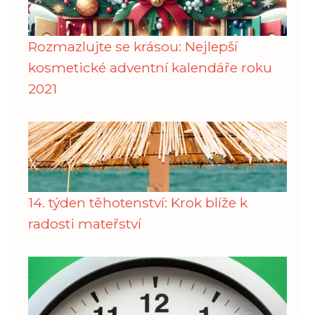
Rozmazlujte se krásou: Nejlepší
kosmetické adventní kalendáře roku
2021
14. týden těhotenství: Krok blíže k
radosti mateřství