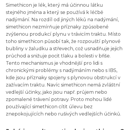
Simethicon je lék, který má účinnou látku
stejného jména a který se používá k léčbě
nadýmání. Na rozdíl od jiných léků na nadýmání,
simethicon nezmírňuje příznaky způsobené
zvýšenou produkcí plynu v trávicím traktu. Místo
toho simethicon působí tak, že rozpouští plynové
bubliny v žaludku a střevech, což usnadňuje jejich
průchod a snižuje pocit tlaku a bolesti v břiše.
Tento mechanismus je vhodnější pro lidi s
chronickými problémy s nadýmáním nebo s IBS,
kde jsou příznaky spojeny s plynovou obstrukcí v
zažívacím traktu. Navíc simethicon nemá zvláštní
vedlejší účinky, jako jsou např. průjem nebo
zpomalené trávení potravy. Proto mohou lidé
používající simethicon cítit úlevu bez
znepokojujících nebo rušivých vedlejších účinků.