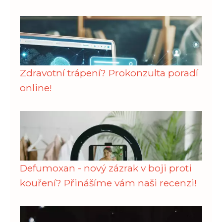
Zdravotní trápení? Prokonzulta poradí
online!
Defumoxan - nový zázrak v boji proti
kouření? Přinášíme vám naši recenzi!