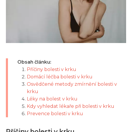
Obsah článku:
Příčiny bolesti v krku
Domácí léčba bolesti v krku
Osvědčené metody zmírnění bolesti v
krku
Léky na bolest v krku
Kdy vyhledat lékaře při bolesti v krku
Prevence bolesti v krku
Příčiny bolesti v krku