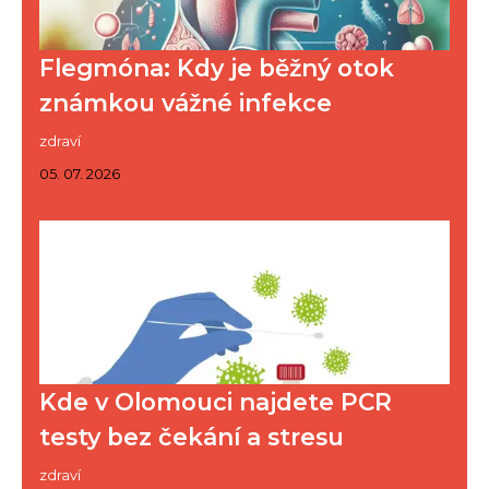
Flegmóna: Kdy je běžný otok
známkou vážné infekce
zdraví
05. 07. 2026
Kde v Olomouci najdete PCR
testy bez čekání a stresu
zdraví