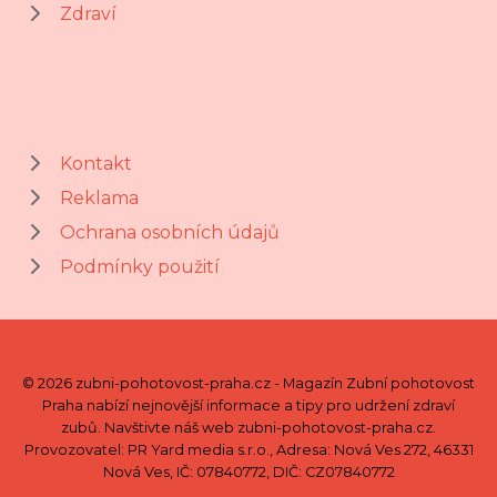
Zdraví
Kontakt
Reklama
Ochrana osobních údajů
Podmínky použití
© 2026 zubni-pohotovost-praha.cz - Magazín Zubní pohotovost
Praha nabízí nejnovější informace a tipy pro udržení zdraví
zubů. Navštivte náš web zubni-pohotovost-praha.cz.
Provozovatel: PR Yard media s.r.o., Adresa: Nová Ves 272, 46331
Nová Ves, IČ: 07840772, DIČ: CZ07840772