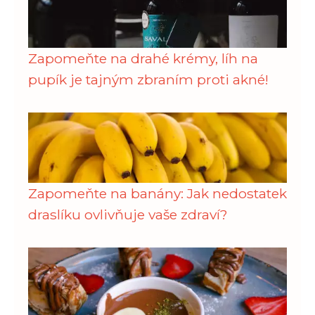
Zapomeňte na drahé krémy, líh na
pupík je tajným zbraním proti akné!
Zapomeňte na banány: Jak nedostatek
draslíku ovlivňuje vaše zdraví?