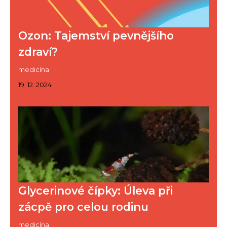
Ozon: Tajemství pevnějšího
zdraví?
medicína
19. 12. 2024
Glycerinové čípky: Úleva při
zácpě pro celou rodinu
medicína