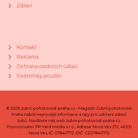
Zdraví
Kontakt
Reklama
Ochrana osobních údajů
Podmínky použití
© 2026 zubni-pohotovost-praha.cz - Magazín Zubní pohotovost
Praha nabízí nejnovější informace a tipy pro udržení zdraví
zubů. Navštivte náš web zubni-pohotovost-praha.cz.
Provozovatel: PR Yard media s.r.o., Adresa: Nová Ves 272, 46331
Nová Ves, IČ: 07840772, DIČ: CZ07840772