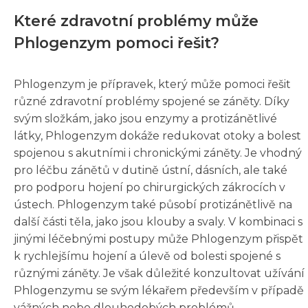
Které zdravotní problémy může
Phlogenzym pomoci řešit?
Phlogenzym je přípravek, který může pomoci řešit
různé zdravotní problémy spojené se záněty. Díky
svým složkám, jako jsou enzymy a protizánětlivé
látky, Phlogenzym dokáže redukovat otoky a bolest
spojenou s akutními i chronickými záněty. Je vhodný
pro léčbu zánětů v dutině ústní, dásních, ale také
pro podporu hojení po chirurgických zákrocích v
ústech. Phlogenzym také působí protizánětlivě na
další části těla, jako jsou klouby a svaly. V kombinaci s
jinými léčebnými postupy může Phlogenzym přispět
k rychlejšímu hojení a úlevě od bolesti spojené s
různými záněty. Je však důležité konzultovat užívání
Phlogenzymu se svým lékařem především v případě
vážných nebo dlouhodobých problémů.