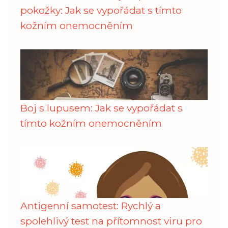
pokožky: Jak se vypořádat s tímto
kožním onemocněním
Boj s lupusem: Jak se vypořádat s
tímto kožním onemocněním
Antigenní samotest: Rychlý a
spolehlivý test na přítomnost viru pro