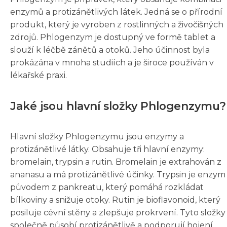
enzymů a protizánětlivých látek. Jedná se o přírodní
produkt, který je vyroben z rostlinných a živočišných
zdrojů. Phlogenzym je dostupný ve formě tablet a
slouží k léčbě zánětů a otoků. Jeho účinnost byla
prokázána v mnoha studiích a je široce používán v
lékařské praxi.
Jaké jsou hlavní složky Phlogenzymu?
Hlavní složky Phlogenzymu jsou enzymy a
protizánětlivé látky. Obsahuje tři hlavní enzymy:
bromelain, trypsin a rutin. Bromelain je extrahován z
ananasu a má protizánětlivé účinky. Trypsin je enzym
původem z pankreatu, který pomáhá rozkládat
bílkoviny a snižuje otoky. Rutin je bioflavonoid, který
posiluje cévní stěny a zlepšuje prokrvení. Tyto složky
společně působí protizánětlivě a podporují hojení