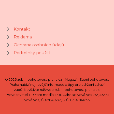
Kontakt
Reklama
Ochrana osobních údajů
Podmínky použití
© 2026 zubni-pohotovost-praha.cz - Magazín Zubní pohotovost
Praha nabízí nejnovější informace a tipy pro udržení zdraví
zubů. Navštivte náš web zubni-pohotovost-praha.cz.
Provozovatel: PR Yard media s.r.o., Adresa: Nová Ves 272, 46331
Nová Ves, IČ: 07840772, DIČ: CZ07840772