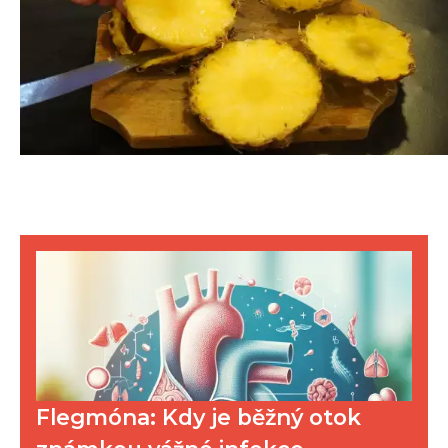
Flegmóna: Kdy je běžný otok