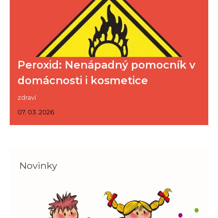
Peroxid: Nenápadný pomocník v
domácnosti i kosmetice
zdraví
07. 03. 2026
Novinky