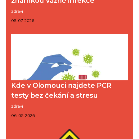
známkou vážné infekce
zdraví
05. 07. 2026
Kde v Olomouci najdete PCR
testy bez čekání a stresu
zdraví
06. 05. 2026