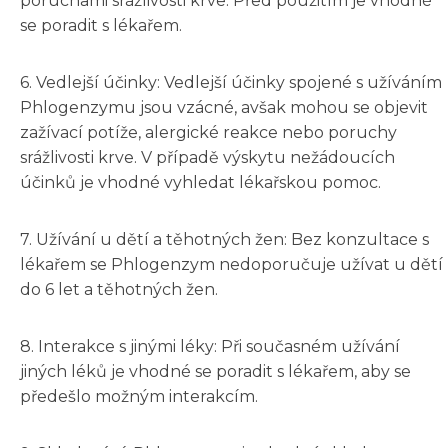
poruchami srážlivosti krve. Před použitím je vhodné
se poradit s lékařem.
6. Vedlejší účinky: Vedlejší účinky spojené s užíváním
Phlogenzymu jsou vzácné, avšak mohou se objevit
zažívací potíže, alergické reakce nebo poruchy
srážlivosti krve. V případě výskytu nežádoucích
účinků je vhodné vyhledat lékařskou pomoc.
7. Užívání u dětí a těhotných žen: Bez konzultace s
lékařem se Phlogenzym nedoporučuje užívat u dětí
do 6 let a těhotných žen.
8. Interakce s jinými léky: Při současném užívání
jiných léků je vhodné se poradit s lékařem, aby se
předešlo možným interakcím.