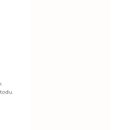
h
todu.