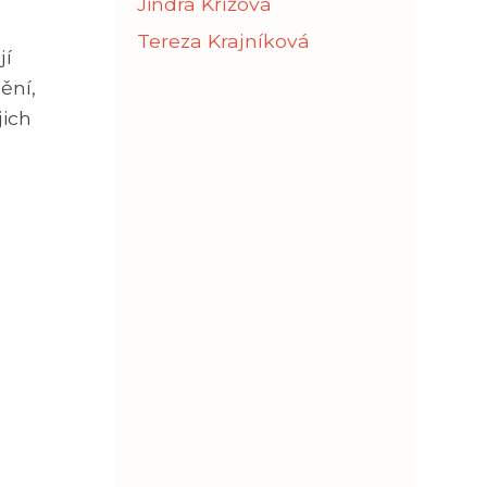
Jindra Křížová
Tereza Krajníková
jí
ění,
jich