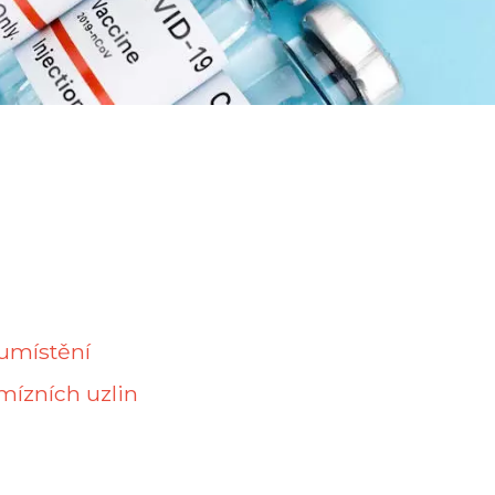
 umístění
ízních uzlin