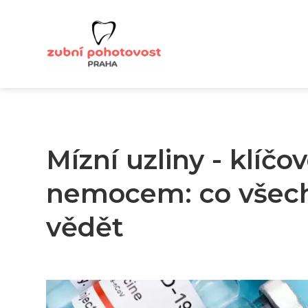
Mízní uzliny - klíčo
nemocem: co všech
vědět