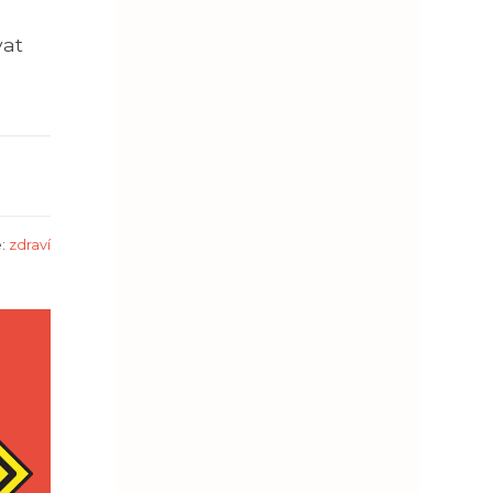
vat
e:
zdraví