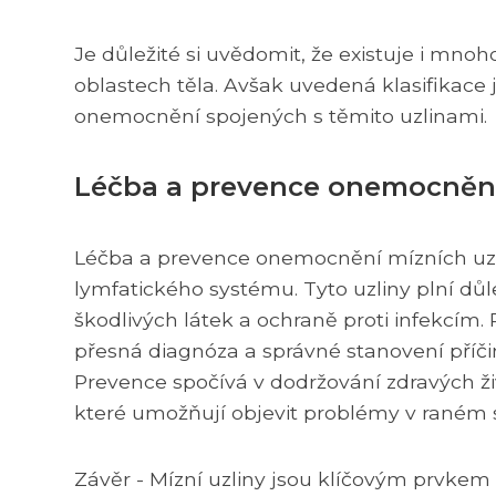
Je důležité si uvědomit, že existuje i mno
oblastech těla. Avšak uvedená klasifikace 
onemocnění spojených s těmito uzlinami.
Léčba a prevence onemocnění
Léčba a prevence onemocnění mízních uzli
lymfatického systému. Tyto uzliny plní důle
škodlivých látek a ochraně proti infekcím.
přesná diagnóza a správné stanovení příč
Prevence spočívá v dodržování zdravých ži
které umožňují objevit problémy v raném s
Závěr - Mízní uzliny jsou klíčovým prvkem 