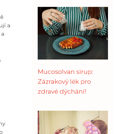
ně
jí a
 a
m
Mucosolvan sirup:
Zázrakový lék pro
zdravé dýchání!
ny
ho