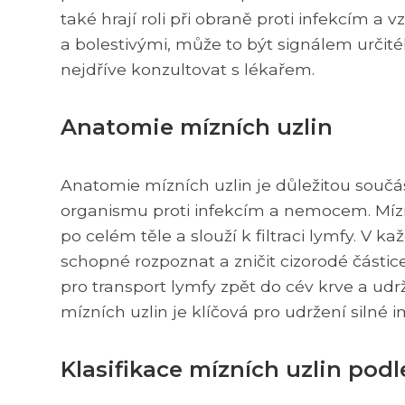
také hrají roli při obraně proti infekcím a 
a bolestivými, může to být signálem určité
nejdříve konzultovat s lékařem.
Anatomie mízních uzlin
Anatomie mízních uzlin je důležitou součá
organismu proti infekcím a nemocem. Mízní
po celém těle a slouží k filtraci lymfy. V 
schopné rozpoznat a zničit cizorodé částic
pro transport lymfy zpět do cév krve a ud
mízních uzlin je klíčová pro udržení silné i
Klasifikace mízních uzlin pod