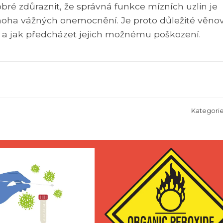
ré zdůraznit, že správná funkce mízních uzlin je
noha vážných onemocnění. Je proto důležité věno
t a jak předcházet jejich možnému poškození.
Kategori