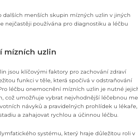
ho dalších menších skupin mízných uzlin v jiných
je nejčastěji používána pro diagnostiku a léčbu
 mízních uzlin
n jsou klíčovými faktory pro zachování zdraví
žitou funkci v těle, která spočívá v odstraňování
 Pro léčbu onemocnění mízních uzlin je nutné jejic
in, což umožňuje vybrat nejvhodnější léčebnou me
votních návyků a pravidelných prohlídek u lékaře,
tadiu a zahajovat rychlou a účinnou léčbu.
lymfatického systému, který hraje důležitou roli v