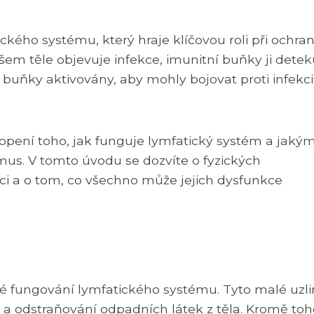
ického systému, který hraje klíčovou roli při ochra
em těle objevuje infekce, imunitní buňky ji deteku
o buňky aktivovány, aby mohly bojovat proti infekci
hopení toho, jak funguje lymfatický systém a jaký
us. V tomto úvodu se dozvíte o fyzických
nkci a o tom, co všechno může jejich dysfunkce
né fungování lymfatického systému. Tyto malé uzli
ve a odstraňování odpadních látek z těla. Kromě to