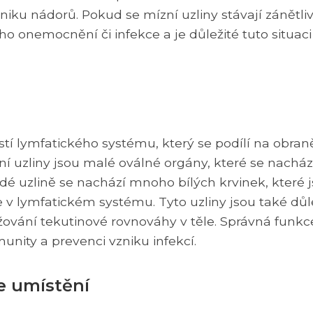
vzniku nádorů. Pokud se mízní uzliny stávají zánětli
ho onemocnění či infekce a je důležité tuto situaci
stí lymfatického systému, který se podílí na obran
 uzliny jsou malé oválné orgány, které se nacház
každé uzlině se nachází mnoho bílých krvinek, které 
e v lymfatickém systému. Tyto uzliny jsou také důl
ržování tekutinové rovnováhy v těle. Správná funkc
munity a prevenci vzniku infekcí.
le umístění