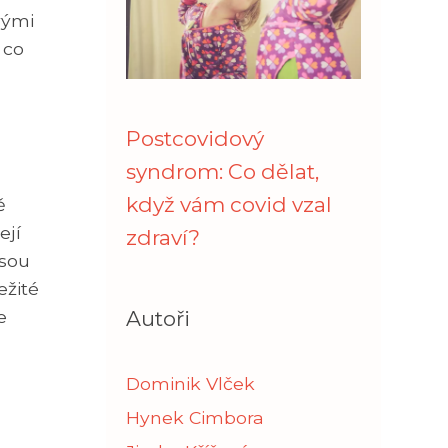
vými
 co
Postcovidový
syndrom: Co dělat,
když vám covid vzal
ě
ejí
zdraví?
jsou
ežité
e
Autoři
Dominik Vlček
Hynek Cimbora