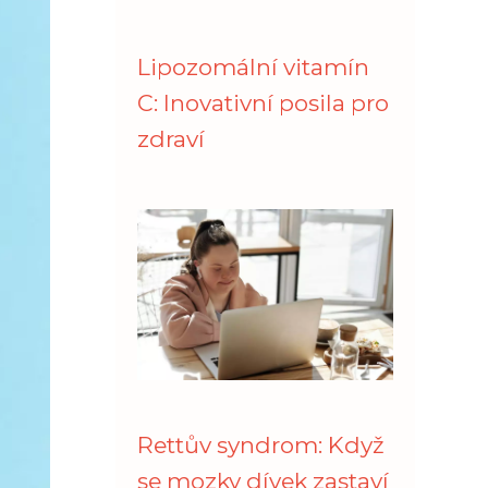
Lipozomální vitamín
C: Inovativní posila pro
zdraví
Rettův syndrom: Když
se mozky dívek zastaví