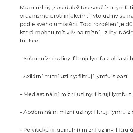
Mízní uzliny jsou důležitou součástí lymfat
organismu proti infekcím. Tyto uzliny se na
podle svého umístění. Toto rozdělení je d
která mohou mít vliv na mízní uzliny. Násl
funkce:
- Krční mízní uzliny: filtrují lymfu z oblasti
- Axilární mízní uzliny: filtrují lymfu z paží
- Mediastinální mízní uzliny: filtrují lymfu 
- Abdominální mízní uzliny: filtrují lymfu z
- Pelvitické (inguinální) mízní uzliny: filtr