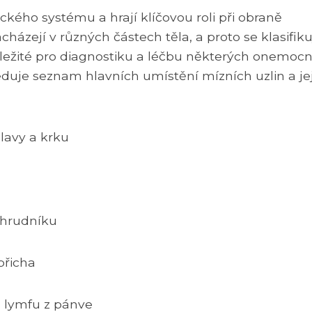
ického systému a hrají klíčovou roli při obraně
cházejí v různých částech těla, a proto se klasifiku
ůležité pro diagnostiku a léčbu některých onemocn
eduje seznam hlavních umístění mízních uzlin a je
 hlavy a krku
z hrudníku
 břicha
ujú lymfu z pánve