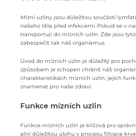
Mízní uzliny jsou důležitou součástí lymfat
našeho těla před infekcemi. Pokud se v naš
transportují do mízních uzlin. Zde jsou tyt
zabezpečit tak náš organismus.
Úvod do mízních uzlin je důležitý pro poc
způsobem je schopen chránit náš organism
charakteristikách mízních uzlin, jejich fu
znamenat pro naše zdraví.
Funkce mízních uzlin
Funkce mízních uzlin je klíčová pro správ
plní důležitou úlohu v procesu filtrace kr