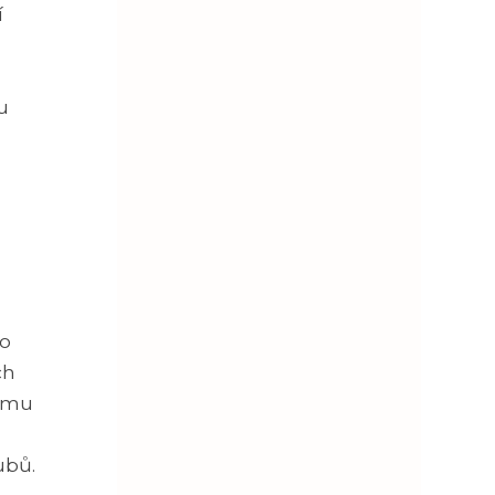
í
u
ko
ch
jemu
ubů.