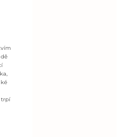
ctvím
adě
í
ka,
aké
trpí