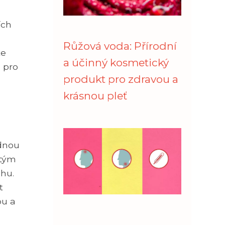
ích
Růžová voda: Přírodní
že
a účinný kosmetický
 pro
produkt pro zdravou a
krásnou pleť
ednou
stým
hu.
t
bu a