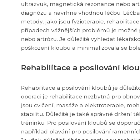
ultrazvuk, magnetická rezonance nebo artr
diagnózu a navrhne vhodnou léčbu. Léčba 
metody, jako jsou fyzioterapie, rehabilitac
případech vážnějších problémů je možné pr
nebo artrózu. Je důležité vyhledat lékařsk
poškození kloubu a minimalizovala se bol
Rehabilitace a posilování klo
Rehabilitace a posilování kloubů je důleži
operaci je rehabilitace nezbytná pro obnoven
jsou cvičení, masáže a elektroterapie, moh
stabilitu. Důležité je také správné držení 
tréninku. Pro posilování kloubů se doporu
například plavání pro posilování ramenníc