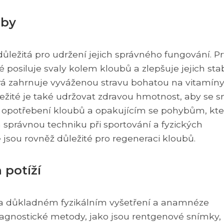
uby
důležitá pro udržení jejich správného fungování. P
 posiluje svaly kolem kloubů a zlepšuje jejich stabi
erá zahrnuje vyváženou stravu bohatou na vitamíny
žité je také udržovat zdravou hmotnost, aby se sn
opotřebení kloubů a opakujícím se pohybům, kte
 správnou techniku při sportování a fyzických
e jsou rovněž důležité pro regeneraci kloubů.
 potíží
 na důkladném fyzikálním vyšetření a anamnéze
iagnostické metody, jako jsou rentgenové snímky,