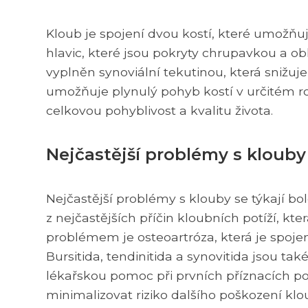
Kloub je spojení dvou kostí, které umožňuje
hlavic, které jsou pokryty chrupavkou a 
vyplněn synoviální tekutinou, která snižuje
umožňuje plynulý pohyb kostí v určitém r
celkovou pohyblivost a kvalitu života.
Nejčastější problémy s klouby
Nejčastější problémy s klouby se týkají bol
z nejčastějších příčin kloubních potíží, kt
problémem je osteoartróza, která je spoj
Bursitida, tendinitida a synovitida jsou tak
lékařskou pomoc při prvních příznacích po
minimalizovat riziko dalšího poškození klo