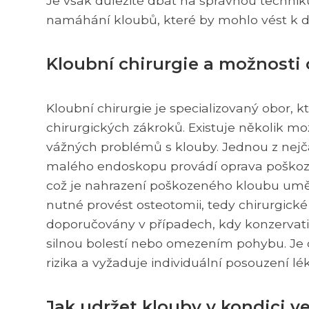
Je však důležité dbát na správnou techn
namáhání kloubů, které by mohlo vést k d
Kloubní chirurgie a možnosti 
Kloubní chirurgie je specializovaný obor, 
chirurgických zákroků. Existuje několik m
vážných problémů s klouby. Jednou z nejčas
malého endoskopu provádí oprava poškozený
což je nahrazení poškozeného kloubu um
nutné provést osteotomii, tedy chirurgické
doporučovány v případech, kdy konzervativ
silnou bolestí nebo omezením pohybu. Je d
rizika a vyžaduje individuální posouzení l
Jak udržet klouby v kondici 