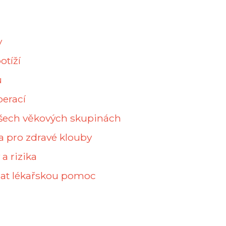
y
otíží
ů
perací
 všech věkových skupinách
a pro zdravé klouby
a rizika
dat lékařskou pomoc