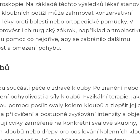
oskopie. Na základě těchto výsledků lékař stanov
kloubních potíží může zahrnovat konzervativní
e, léky proti bolesti nebo ortopedické pomůcky. V
ovést i chirurgický zákrok, například artroplastik
ou pomoc co nejdříve, aby se zabránilo dalšímu
est a omezení pohybu.
ubů
tou součástí péče o zdravé klouby. Po zranění nebo
í pohyblivosti a síly kloubů. Fyzikální terapie, ja
ou pomoci posílit svaly kolem kloubů a zlepšit jeji
těla při cvičení a postupné zvyšování intenzity a ob
čují cviky zaměřené na konkrétní svalové skupiny,
h kloubů nebo dřepy pro posilování kolenních klo