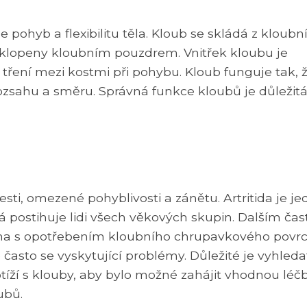
 pohyb a flexibilitu těla. Kloub se skládá z kloubn
obklopeny kloubním pouzdrem. Vnitřek kloubu je
 tření mezi kostmi při pohybu. Kloub funguje tak, 
ozsahu a směru. Správná funkce kloubů je důležitá
esti, omezené pohyblivosti a zánětu. Artritida je j
erá postihuje lidi všech věkových skupin. Dalším ča
ena s opotřebením kloubního chrupavkového povrc
é často se vyskytující problémy. Důležité je vyhleda
tíží s klouby, aby bylo možné zahájit vhodnou léč
ubů.