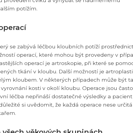
iku provedení cviků a vyhýbat se nadměrnému
alším potížím.
operací
který se zabývá léčbou kloubních potíží prostředni
ožností operací, které mohou být provedeny v příp
tějších operací je artroskopie, při které se pomoc
ch tkání v kloubu. Další možností je artroplasti
ělým kloubem. V některých případech může být t
 vyrovnání kosti v okolí kloubu. Operace jsou často
ní léčba nepřináší dostatečné výsledky a pacient 
ůležité si uvědomit, že každá operace nese určitá
ékařem.
ve všech věkových skupinách