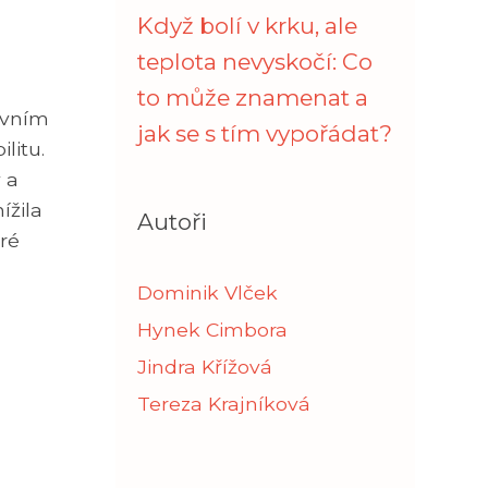
Když bolí v krku, ale
teplota nevyskočí: Co
to může znamenat a
rvním
jak se s tím vypořádat?
litu.
 a
ížila
Autoři
ré
Dominik Vlček
Hynek Cimbora
Jindra Křížová
Tereza Krajníková