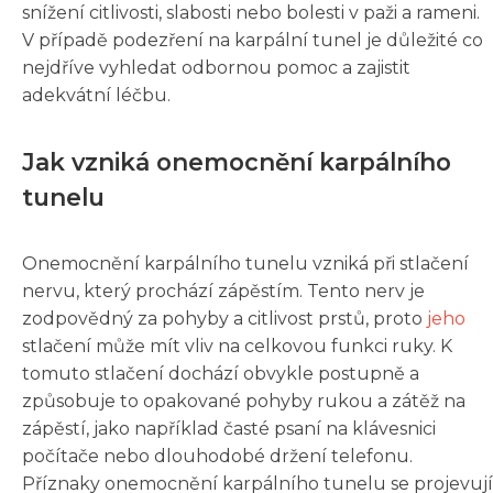
snížení citlivosti, slabosti nebo bolesti v paži a rameni.
V případě podezření na karpální tunel je důležité co
nejdříve vyhledat odbornou pomoc a zajistit
adekvátní léčbu.
Jak vzniká onemocnění karpálního
tunelu
Onemocnění karpálního tunelu vzniká při stlačení
nervu, který prochází zápěstím. Tento nerv je
zodpovědný za pohyby a citlivost prstů, proto
jeho
stlačení může mít vliv na celkovou funkci ruky. K
tomuto stlačení dochází obvykle postupně a
způsobuje to opakované pohyby rukou a zátěž na
zápěstí, jako například časté psaní na klávesnici
počítače nebo dlouhodobé držení telefonu.
Příznaky onemocnění karpálního tunelu se projevují