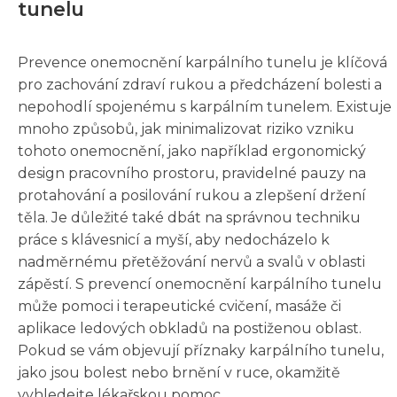
tunelu
Prevence onemocnění karpálního tunelu je klíčová
pro zachování zdraví rukou a předcházení bolesti a
nepohodlí spojenému s karpálním tunelem. Existuje
mnoho způsobů, jak minimalizovat riziko vzniku
tohoto onemocnění, jako například ergonomický
design pracovního prostoru, pravidelné pauzy na
protahování a posilování rukou a zlepšení držení
těla. Je důležité také dbát na správnou techniku
práce s klávesnicí a myší, aby nedocházelo k
nadměrnému přetěžování nervů a svalů v oblasti
zápěstí. S prevencí onemocnění karpálního tunelu
může pomoci i terapeutické cvičení, masáže či
aplikace ledových obkladů na postiženou oblast.
Pokud se vám objevují příznaky karpálního tunelu,
jako jsou bolest nebo brnění v ruce, okamžitě
vyhledejte lékařskou pomoc.