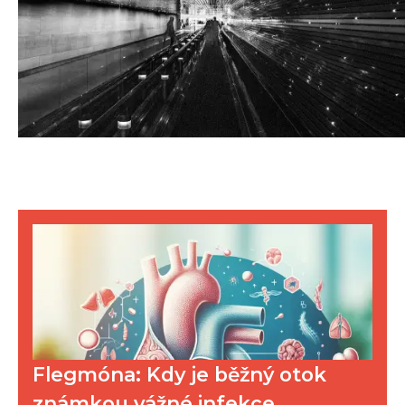
Flegmóna: Kdy je běžný otok
známkou vážné infekce