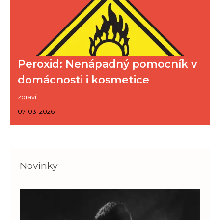
Peroxid: Nenápadný pomocník v
domácnosti i kosmetice
zdraví
07. 03. 2026
Novinky