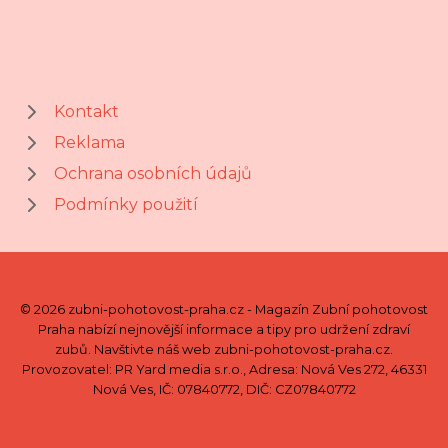
Kontakt
Reklama
Ochrana osobních údajů
Podmínky použití
© 2026 zubni-pohotovost-praha.cz - Magazín Zubní pohotovost
Praha nabízí nejnovější informace a tipy pro udržení zdraví
zubů. Navštivte náš web zubni-pohotovost-praha.cz.
Provozovatel: PR Yard media s.r.o., Adresa: Nová Ves 272, 46331
Nová Ves, IČ: 07840772, DIČ: CZ07840772