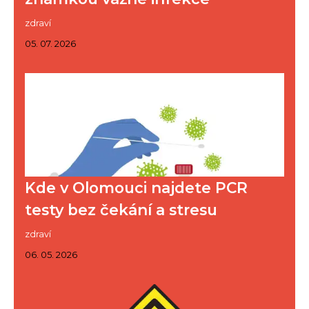
zdraví
05. 07. 2026
Kde v Olomouci najdete PCR
testy bez čekání a stresu
zdraví
06. 05. 2026