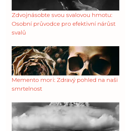
Zdvojnásobte svou svalovou hmotu:
Osobní průvodce pro efektivní nárůst
svalů
Memento mori: Zdravý pohled na naši
smrtelnost