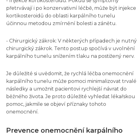
- Injekce kortikosteroidů: Pokud se symptomy
přetrvávají i po konzervativní léčbě, může být injekce
kortikosteroidů do oblasti karpálního tunelu
účinnou metodou zmírnění bolesti a zánětu.
- Chirurgický zákrok: V některých případech je nutný
chirurgický zákrok. Tento postup spočívá v uvolnění
karpálního tunelu snížením tlaku na postižený nerv.
Je důležité si uvědomit, že rychlá léčba onemocnění
karpálního tunelu může pomoci minimalizovat trvalé
následky a umožnit pacientovi rychlejší návrat do
běžného života. Je proto důležité vyhledat lékařskou
pomoc, jakmile se objeví příznaky tohoto
onemocnění.
Prevence onemocnění karpálního